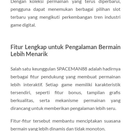
Dengan koleksi permainan yang terus diperbarui,
pengguna dapat menemukan berbagai pilihan slot
terbaru yang mengikuti perkembangan tren industri
game digital.
Fitur Lengkap untuk Pengalaman Bermain
Lebih Menarik
Salah satu keunggulan SPACEMAN88 adalah hadirnya
berbagai fitur pendukung yang membuat permainan
lebih interaktif. Setiap game memiliki karakteristik
tersendiri, seperti fitur bonus, tampilan grafis
berkualitas, serta mekanisme permainan yang
dirancang untuk memberikan pengalaman lebih seru.
Fitur-fitur tersebut membantu menciptakan suasana
bermain yang lebih dinamis dan tidak monoton.