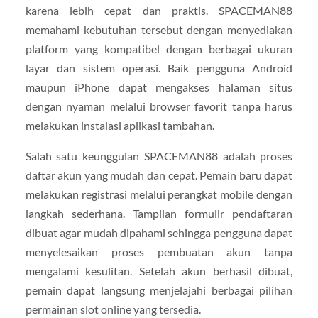
karena lebih cepat dan praktis. SPACEMAN88
memahami kebutuhan tersebut dengan menyediakan
platform yang kompatibel dengan berbagai ukuran
layar dan sistem operasi. Baik pengguna Android
maupun iPhone dapat mengakses halaman situs
dengan nyaman melalui browser favorit tanpa harus
melakukan instalasi aplikasi tambahan.
Salah satu keunggulan SPACEMAN88 adalah proses
daftar akun yang mudah dan cepat. Pemain baru dapat
melakukan registrasi melalui perangkat mobile dengan
langkah sederhana. Tampilan formulir pendaftaran
dibuat agar mudah dipahami sehingga pengguna dapat
menyelesaikan proses pembuatan akun tanpa
mengalami kesulitan. Setelah akun berhasil dibuat,
pemain dapat langsung menjelajahi berbagai pilihan
permainan slot online yang tersedia.