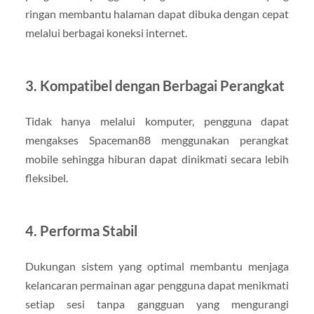
ringan membantu halaman dapat dibuka dengan cepat
melalui berbagai koneksi internet.
3. Kompatibel dengan Berbagai Perangkat
Tidak hanya melalui komputer, pengguna dapat
mengakses Spaceman88 menggunakan perangkat
mobile sehingga hiburan dapat dinikmati secara lebih
fleksibel.
4. Performa Stabil
Dukungan sistem yang optimal membantu menjaga
kelancaran permainan agar pengguna dapat menikmati
setiap sesi tanpa gangguan yang mengurangi