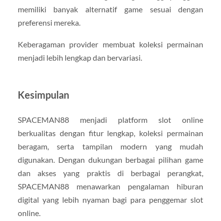
memiliki banyak alternatif game sesuai dengan
preferensi mereka.
Keberagaman provider membuat koleksi permainan
menjadi lebih lengkap dan bervariasi.
Kesimpulan
SPACEMAN88 menjadi platform slot online
berkualitas dengan fitur lengkap, koleksi permainan
beragam, serta tampilan modern yang mudah
digunakan. Dengan dukungan berbagai pilihan game
dan akses yang praktis di berbagai perangkat,
SPACEMAN88 menawarkan pengalaman hiburan
digital yang lebih nyaman bagi para penggemar slot
online.