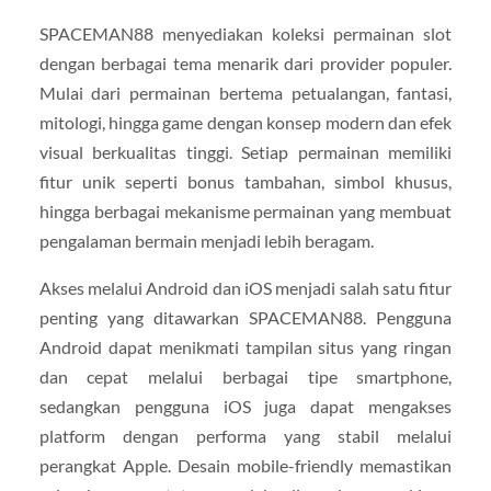
SPACEMAN88 menyediakan koleksi permainan slot
dengan berbagai tema menarik dari provider populer.
Mulai dari permainan bertema petualangan, fantasi,
mitologi, hingga game dengan konsep modern dan efek
visual berkualitas tinggi. Setiap permainan memiliki
fitur unik seperti bonus tambahan, simbol khusus,
hingga berbagai mekanisme permainan yang membuat
pengalaman bermain menjadi lebih beragam.
Akses melalui Android dan iOS menjadi salah satu fitur
penting yang ditawarkan SPACEMAN88. Pengguna
Android dapat menikmati tampilan situs yang ringan
dan cepat melalui berbagai tipe smartphone,
sedangkan pengguna iOS juga dapat mengakses
platform dengan performa yang stabil melalui
perangkat Apple. Desain mobile-friendly memastikan