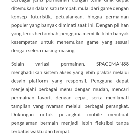
ditemukan dalam satu tempat, mulai dari game dengan
konsep futuristik, petualangan, hingga permainan
populer yang banyak diminati saat ini. Dengan pilihan
yang terus bertambah, pengguna memiliki lebih banyak
kesempatan untuk menemukan game yang sesuai
dengan selera masing-masing.
Selain variasi permainan, SPACEMAN88
menghadirkan sistem akses yang lebih praktis melalui
desain platform yang responsif. Pengguna dapat
menjelajahi berbagai menu dengan mudah, mencari
permainan favorit dengan cepat, serta menikmati
tampilan yang nyaman melalui berbagai perangkat.
Dukungan untuk perangkat mobile membuat
pengalaman bermain menjadi lebih fleksibel tanpa
terbatas waktu dan tempat.