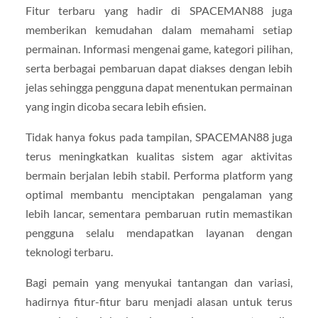
Fitur terbaru yang hadir di SPACEMAN88 juga
memberikan kemudahan dalam memahami setiap
permainan. Informasi mengenai game, kategori pilihan,
serta berbagai pembaruan dapat diakses dengan lebih
jelas sehingga pengguna dapat menentukan permainan
yang ingin dicoba secara lebih efisien.
Tidak hanya fokus pada tampilan, SPACEMAN88 juga
terus meningkatkan kualitas sistem agar aktivitas
bermain berjalan lebih stabil. Performa platform yang
optimal membantu menciptakan pengalaman yang
lebih lancar, sementara pembaruan rutin memastikan
pengguna selalu mendapatkan layanan dengan
teknologi terbaru.
Bagi pemain yang menyukai tantangan dan variasi,
hadirnya fitur-fitur baru menjadi alasan untuk terus