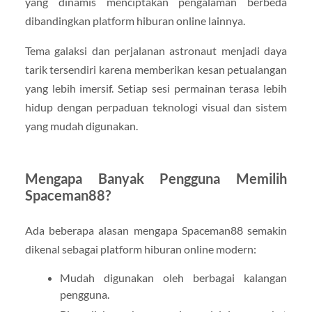
yang dinamis menciptakan pengalaman berbeda
dibandingkan platform hiburan online lainnya.
Tema galaksi dan perjalanan astronaut menjadi daya
tarik tersendiri karena memberikan kesan petualangan
yang lebih imersif. Setiap sesi permainan terasa lebih
hidup dengan perpaduan teknologi visual dan sistem
yang mudah digunakan.
Mengapa Banyak Pengguna Memilih
Spaceman88?
Ada beberapa alasan mengapa Spaceman88 semakin
dikenal sebagai platform hiburan online modern:
Mudah digunakan oleh berbagai kalangan
pengguna.