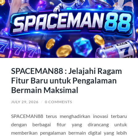
SPACEMAN88 : Jelajahi Ragam
Fitur Baru untuk Pengalaman
Bermain Maksimal
JULY 29, 2026
/
0 COMMENTS
SPACEMAN88 terus menghadirkan inovasi terbaru
dengan berbagai fitur yang dirancang untuk
memberikan pengalaman bermain digital yang lebih