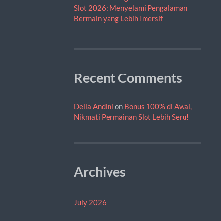
Slot 2026: Menyelami Pengalaman
Bermain yang Lebih Imersif
Recent Comments
Della Andini
on
Bonus 100% di Awal,
Nikmati Permainan Slot Lebih Seru!
Archives
July 2026