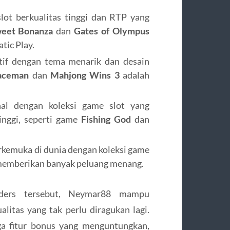
lot berkualitas tinggi dan RTP yang
eet Bonanza
dan
Gates of Olympus
tic Play.
tif dengan tema menarik dan desain
aceman
dan
Mahjong Wins 3
adalah
enal dengan koleksi game slot yang
nggi, seperti game
Fishing God
dan
terkemuka di dunia dengan koleksi game
 memberikan banyak peluang menang.
iders tersebut, Neymar88 mampu
litas yang tak perlu diragukan lagi.
gga fitur bonus yang menguntungkan,