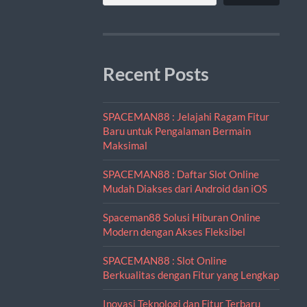
Recent Posts
SPACEMAN88 : Jelajahi Ragam Fitur
Baru untuk Pengalaman Bermain
Maksimal
SPACEMAN88 : Daftar Slot Online
Mudah Diakses dari Android dan iOS
Spaceman88 Solusi Hiburan Online
Modern dengan Akses Fleksibel
SPACEMAN88 : Slot Online
Berkualitas dengan Fitur yang Lengkap
Inovasi Teknologi dan Fitur Terbaru