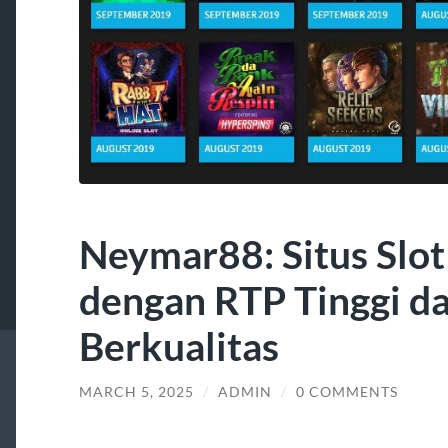
Neymar88: Situs Slot
dengan RTP Tinggi d
Berkualitas
MARCH 5, 2025
/
ADMIN
/
0 COMMENTS