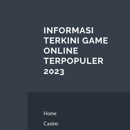
INFORMASI
TERKINI GAME
ONLINE
TERPOPULER
2023
Home
Casino