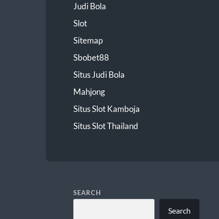
Judi Bola
Slot
Sitemap
Sbobet88
Situs Judi Bola
Mahjong
Situs Slot Kamboja
Situs Slot Thailand
SEARCH
Search