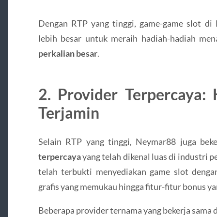
Dengan RTP yang tinggi, game-game slot d
lebih besar untuk meraih hadiah-hadiah men
perkalian besar
.
2. Provider Terpercaya:
Terjamin
Selain RTP yang tinggi, Neymar88 juga bek
terpercaya
yang telah dikenal luas di industri p
telah terbukti menyediakan game slot dengan 
grafis yang memukau hingga fitur-fitur bonus 
Beberapa provider ternama yang bekerja sama 