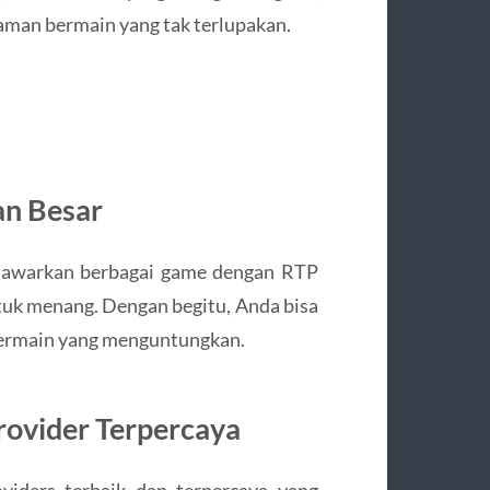
man bermain yang tak terlupakan.
an Besar
enawarkan berbagai game dengan RTP
tuk menang. Dengan begitu, Anda bisa
bermain yang menguntungkan.
Provider Terpercaya