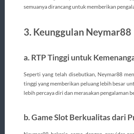
semuanya dirancang untuk memberikan pengala
3. Keunggulan Neymar88
a. RTP Tinggi untuk Kemenang
Seperti yang telah disebutkan, Neymar88 m
tinggi yang memberikan peluang lebih besar un
lebih percaya diri dan merasakan pengalaman 
b. Game Slot Berkualitas dari 