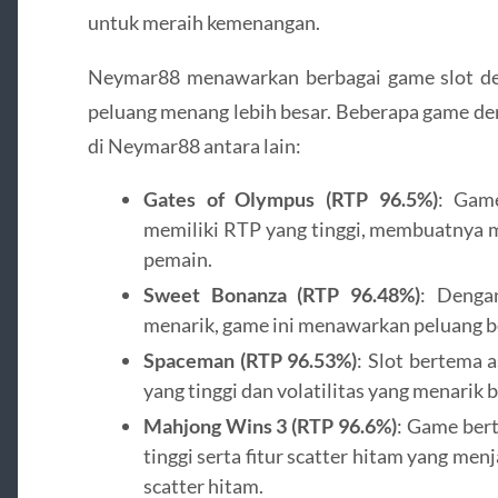
untuk meraih kemenangan.
Neymar88 menawarkan berbagai game slot 
peluang menang lebih besar. Beberapa game de
di Neymar88 antara lain:
Gates of Olympus (RTP 96.5%)
: Game
memiliki RTP yang tinggi, membuatnya me
pemain.
Sweet Bonanza (RTP 96.48%)
: Denga
menarik, game ini menawarkan peluang b
Spaceman (RTP 96.53%)
: Slot bertema 
yang tinggi dan volatilitas yang menarik 
Mahjong Wins 3 (RTP 96.6%)
: Game be
tinggi serta fitur scatter hitam yang m
scatter hitam.