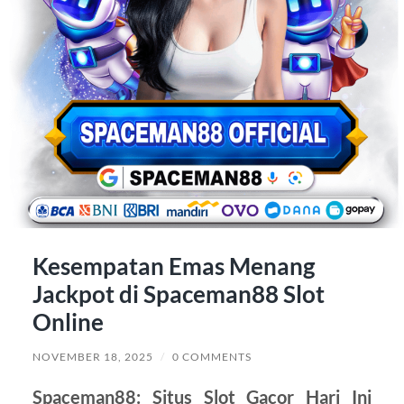
Kesempatan Emas Menang
Jackpot di Spaceman88 Slot
Online
NOVEMBER 18, 2025
/
0 COMMENTS
Spaceman88: Situs Slot Gacor Hari Ini