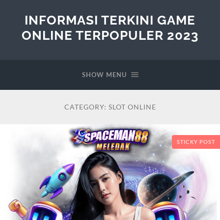
INFORMASI TERKINI GAME
ONLINE TERPOPULER 2023
SHOW MENU
CATEGORY:
SLOT ONLINE
STICKY POST