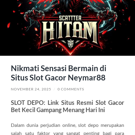
Nikmati Sensasi Bermain di
Situs Slot Gacor Neymar88
NOVEMBER 24, 2025
/
0 COMMENTS
SLOT DEPO: Link Situs Resmi Slot Gacor
Bet Kecil Gampang Menang Hari Ini
Dalam dunia perjudian online, slot depo merupakan
salah satu faktor yang sangat penting bagi para