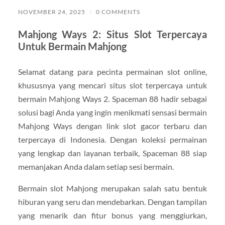
NOVEMBER 24, 2025
/
0 COMMENTS
Mahjong Ways 2: Situs Slot Terpercaya
Untuk Bermain Mahjong
Selamat datang para pecinta permainan slot online,
khususnya yang mencari situs slot terpercaya untuk
bermain Mahjong Ways 2. Spaceman 88 hadir sebagai
solusi bagi Anda yang ingin menikmati sensasi bermain
Mahjong Ways dengan link slot gacor terbaru dan
terpercaya di Indonesia. Dengan koleksi permainan
yang lengkap dan layanan terbaik, Spaceman 88 siap
memanjakan Anda dalam setiap sesi bermain.
Bermain slot Mahjong merupakan salah satu bentuk
hiburan yang seru dan mendebarkan. Dengan tampilan
yang menarik dan fitur bonus yang menggiurkan,