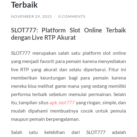
Terbaik
NOVEMBER 29, 2025
/
0 COMMENTS
SLOT777: Platform Slot Online Terbaik
dengan Live RTP Akurat
SLOT777 merupakan salah satu platform slot online
yang menjadi favorit para pemain karena menyediakan
live RTP yang akurat dan selalu diperbarui. Fitur ini
memberikan keuntungan bagi para pemain karena
mereka bisa melihat game mana yang sedang memiliki
performa terbaik sebelum memulai permainan. Selain
itu, tampilan situs
apk slot777
yang ringan, simple, dan
mudah dipahami membuatnya cocok untuk pemula
maupun pemain berpengalaman.
Salah satu kelebihan dari SLOT777 adalah