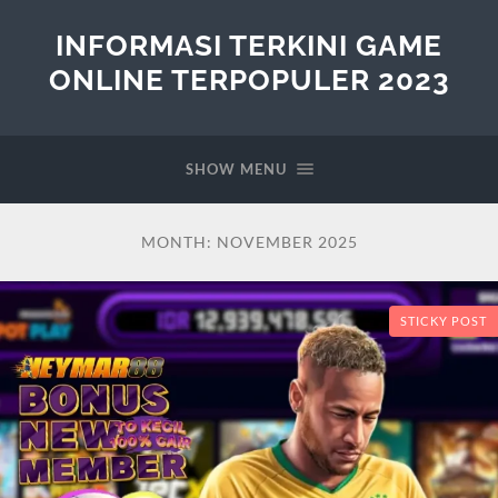
INFORMASI TERKINI GAME
ONLINE TERPOPULER 2023
SHOW MENU
MONTH:
NOVEMBER 2025
STICKY POST