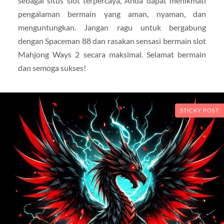
sebagai situs slot terpercaya, Anda dapat menikmati
pengalaman bermain yang aman, nyaman, dan
menguntungkan. Jangan ragu untuk bergabung
dengan Spaceman 88 dan rasakan sensasi bermain slot
Mahjong Ways 2 secara maksimal. Selamat bermain
dan semoga sukses!
STICKY POST