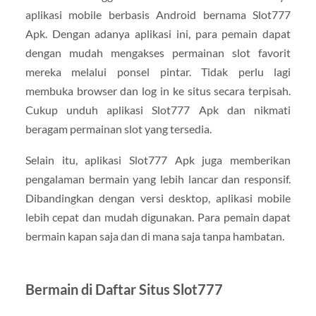
aplikasi mobile berbasis Android bernama Slot777
Apk. Dengan adanya aplikasi ini, para pemain dapat
dengan mudah mengakses permainan slot favorit
mereka melalui ponsel pintar. Tidak perlu lagi
membuka browser dan log in ke situs secara terpisah.
Cukup unduh aplikasi Slot777 Apk dan nikmati
beragam permainan slot yang tersedia.
Selain itu, aplikasi Slot777 Apk juga memberikan
pengalaman bermain yang lebih lancar dan responsif.
Dibandingkan dengan versi desktop, aplikasi mobile
lebih cepat dan mudah digunakan. Para pemain dapat
bermain kapan saja dan di mana saja tanpa hambatan.
Bermain di Daftar Situs Slot777