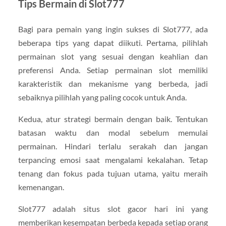
Tips Bermain di Slot777
Bagi para pemain yang ingin sukses di Slot777, ada
beberapa tips yang dapat diikuti. Pertama, pilihlah
permainan slot yang sesuai dengan keahlian dan
preferensi Anda. Setiap permainan slot memiliki
karakteristik dan mekanisme yang berbeda, jadi
sebaiknya pilihlah yang paling cocok untuk Anda.
Kedua, atur strategi bermain dengan baik. Tentukan
batasan waktu dan modal sebelum memulai
permainan. Hindari terlalu serakah dan jangan
terpancing emosi saat mengalami kekalahan. Tetap
tenang dan fokus pada tujuan utama, yaitu meraih
kemenangan.
Slot777 adalah situs slot gacor hari ini yang
memberikan kesempatan berbeda kepada setiap orang