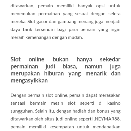
ditawarkan, pemain memiliki banyak opsi untuk
menemukan permainan yang sesuai dengan selera
mereka. Slot gacor dan gampang menang juga menjadi
daya tarik tersendiri bagi para pemain yang ingin
meraih kemenangan dengan mudah.
Slot online bukan hanya sekedar
permainan judi biasa, namun juga
merupakan hiburan yang menarik dan
mengasyikkan
Dengan bermain slot online, pemain dapat merasakan
sensasi bermain mesin slot seperti di kasino
sungguhan. Selain itu, dengan hadiah dan bonus yang
ditawarkan oleh situs judi online seperti .NEYMAR88,
pemain memiliki kesempatan untuk mendapatkan