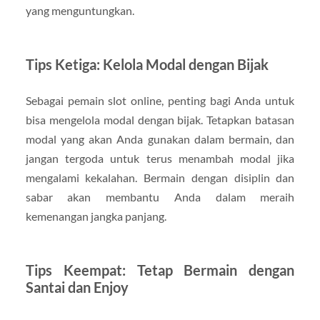
yang menguntungkan.
Tips Ketiga: Kelola Modal dengan Bijak
Sebagai pemain slot online, penting bagi Anda untuk
bisa mengelola modal dengan bijak. Tetapkan batasan
modal yang akan Anda gunakan dalam bermain, dan
jangan tergoda untuk terus menambah modal jika
mengalami kekalahan. Bermain dengan disiplin dan
sabar akan membantu Anda dalam meraih
kemenangan jangka panjang.
Tips Keempat: Tetap Bermain dengan
Santai dan Enjoy