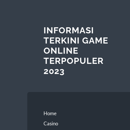
INFORMASI
TERKINI GAME
ONLINE
TERPOPULER
2023
Home
Casino