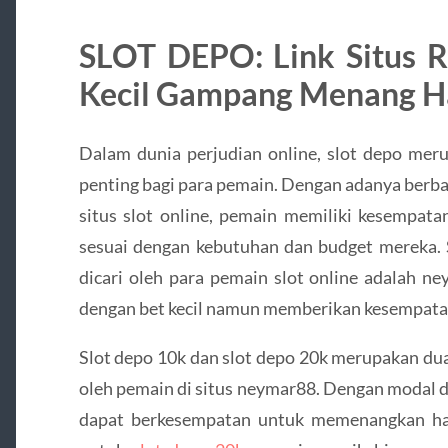
SLOT DEPO: Link Situs R
Kecil Gampang Menang Ha
Dalam dunia perjudian online, slot depo meru
penting bagi para pemain. Dengan adanya berba
situs slot online, pemain memiliki kesempat
sesuai dengan kebutuhan dan budget mereka. S
dicari oleh para pemain slot online adalah n
dengan bet kecil namun memberikan kesempata
Slot depo 10k dan slot depo 20k merupakan dua
oleh pemain di situs neymar88. Dengan modal d
dapat berkesempatan untuk memenangkan had