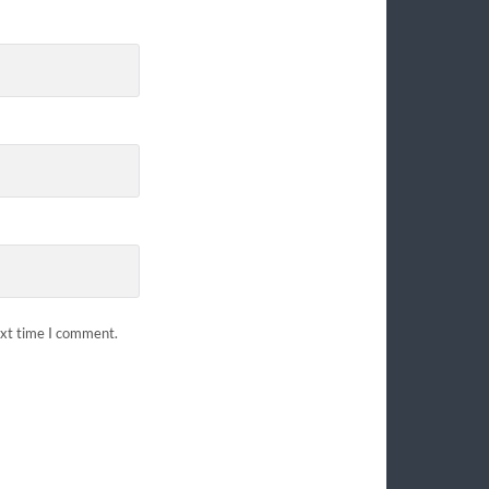
ext time I comment.