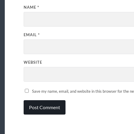
NAME
*
EMAIL
*
WEBSITE
Save my name, email, and website in this browser for the n