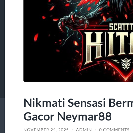
Nikmati Sensasi Berma
Gacor Neymar88
NOVEMBER 24, 2025
/
ADMIN
/
0 COMMENTS