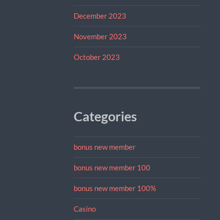
December 2023
November 2023
October 2023
Categories
bonus new member
bonus new member 100
bonus new member 100%
Casino