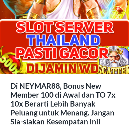
Di NEYMAR88, Bonus New
Member 100 di Awal dan TO 7x
10x Berarti Lebih Banyak
Peluang untuk Menang. Jangan
Sia-siakan Kesempatan Ini!