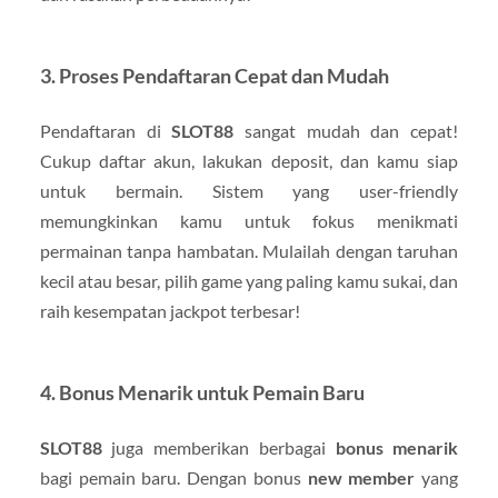
3.
Proses Pendaftaran Cepat dan Mudah
Pendaftaran di
SLOT88
sangat mudah dan cepat!
Cukup daftar akun, lakukan deposit, dan kamu siap
untuk bermain. Sistem yang user-friendly
memungkinkan kamu untuk fokus menikmati
permainan tanpa hambatan. Mulailah dengan taruhan
kecil atau besar, pilih game yang paling kamu sukai, dan
raih kesempatan jackpot terbesar!
4.
Bonus Menarik untuk Pemain Baru
SLOT88
juga memberikan berbagai
bonus menarik
bagi pemain baru. Dengan bonus
new member
yang