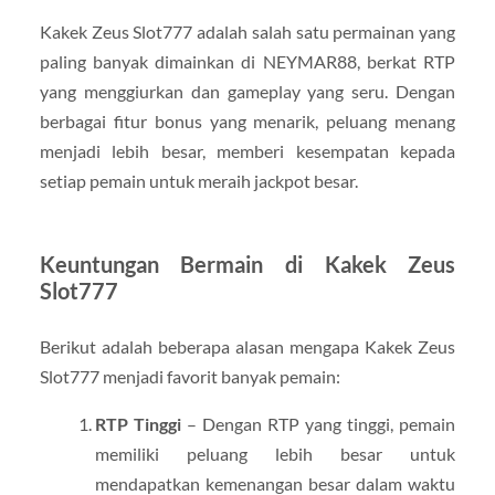
Kakek Zeus Slot777 adalah salah satu permainan yang
paling banyak dimainkan di NEYMAR88, berkat RTP
yang menggiurkan dan gameplay yang seru. Dengan
berbagai fitur bonus yang menarik, peluang menang
menjadi lebih besar, memberi kesempatan kepada
setiap pemain untuk meraih jackpot besar.
Keuntungan Bermain di Kakek Zeus
Slot777
Berikut adalah beberapa alasan mengapa Kakek Zeus
Slot777 menjadi favorit banyak pemain:
RTP Tinggi
– Dengan RTP yang tinggi, pemain
memiliki peluang lebih besar untuk
mendapatkan kemenangan besar dalam waktu