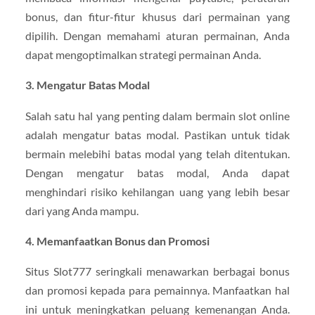
bonus, dan fitur-fitur khusus dari permainan yang
dipilih. Dengan memahami aturan permainan, Anda
dapat mengoptimalkan strategi permainan Anda.
3. Mengatur Batas Modal
Salah satu hal yang penting dalam bermain slot online
adalah mengatur batas modal. Pastikan untuk tidak
bermain melebihi batas modal yang telah ditentukan.
Dengan mengatur batas modal, Anda dapat
menghindari risiko kehilangan uang yang lebih besar
dari yang Anda mampu.
4. Memanfaatkan Bonus dan Promosi
Situs Slot777 seringkali menawarkan berbagai bonus
dan promosi kepada para pemainnya. Manfaatkan hal
ini untuk meningkatkan peluang kemenangan Anda.