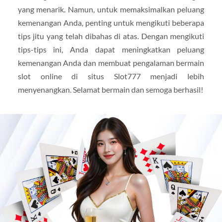
yang menarik. Namun, untuk memaksimalkan peluang
kemenangan Anda, penting untuk mengikuti beberapa
tips jitu yang telah dibahas di atas. Dengan mengikuti
tips-tips ini, Anda dapat meningkatkan peluang
kemenangan Anda dan membuat pengalaman bermain
slot online di situs Slot777 menjadi lebih
menyenangkan. Selamat bermain dan semoga berhasil!