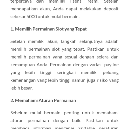
terpercaya dan memiliki lisensi resmi. Setelah
mendapatkan akun, Anda dapat melakukan deposit
sebesar 5000 untuk mulai bermain.
1. Memilih Permainan Slot yang Tepat
Setelah memiliki akun, langkah selanjutnya adalah
memilih permainan slot yang tepat. Pastikan untuk
memilih permainan yang sesuai dengan selera dan
kemampuan Anda. Permainan dengan variasi payline
yang lebih tinggi seringkali memiliki peluang
kemenangan yang lebih tinggi namun juga risiko yang
lebih besar.
2. Memahami Aturan Permainan
Sebelum mulai bermain, penting untuk memahami
aturan permainan dengan baik. Pastikan untuk
membaca informasi mengenai paytable, peraturan