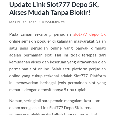
Update Link Slot777 Depo 5K,
Akses Mudah Tanpa Blokir!
MARCH 28, 2025
/
0 COMMENTS
Pada zaman sekarang, perjudian
slot777 depo 5k
online semakin populer di kalangan masyarakat. Salah
satu jenis perjudian online yang banyak diminati
adalah permainan slot. Hal ini tidak terlepas dari
kemudahan akses dan keseruan yang ditawarkan oleh
permainan slot online. Salah satu platform perjudian
online yang cukup terkenal adalah Slot777. Platform
ini menawarkan berbagai jenis permainan slot yang
menarik dengan deposit hanya 5 ribu rupiah.
Namun, seringkali para pemain mengalami kesulitan
dalam mengakses Link Slot777 Depo 5K karena
adanya pemblokiran dari pihak berwenang. Hal ini