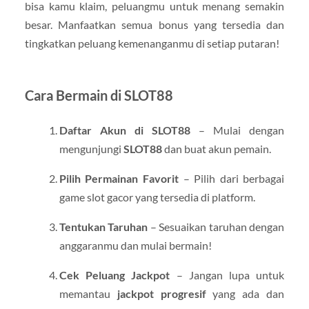
bisa kamu klaim, peluangmu untuk menang semakin
besar. Manfaatkan semua bonus yang tersedia dan
tingkatkan peluang kemenanganmu di setiap putaran!
Cara Bermain di SLOT88
Daftar Akun di SLOT88
– Mulai dengan
mengunjungi
SLOT88
dan buat akun pemain.
Pilih Permainan Favorit
– Pilih dari berbagai
game slot gacor yang tersedia di platform.
Tentukan Taruhan
– Sesuaikan taruhan dengan
anggaranmu dan mulai bermain!
Cek Peluang Jackpot
– Jangan lupa untuk
memantau
jackpot progresif
yang ada dan