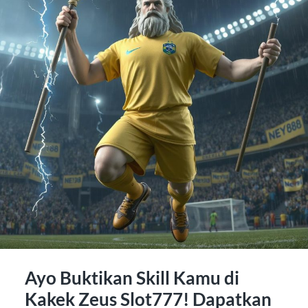
Ayo Buktikan Skill Kamu di
Kakek Zeus Slot777! Dapatkan