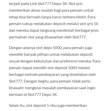
terjadi pada Link Slot777 Depo 5K. Slot qris
memberikan akses mudah bagi para pemain untuk
tetap bisa bermain tanpa harus terkena blokir. Para
pemain cukup melakukan deposit melalui slot qris 5k
dan mereka dapat langsung menikmati berbagai jenis
permainan slot yang ditawarkan oleh Slot777.
Dengan adanya slot depo 5000, para pemain juga
memiliki banyak pilihan untuk melakukan deposit
sesuai dengan kebutuhan dan preferensi mereka. Para
pemain dapat memilih slot deposit 5000 melalui
berbagai metode pembayaran yang disediakan oleh
Slot777. Dengan begitu, para pemain tidak perlu
khawatir mengenai masalah pembayaran saat ingin
bermain di Slot777 Depo 5K.
Selain itu, slot deposit 5 ribu juga memberikan