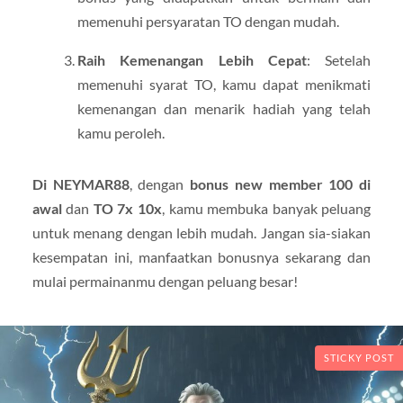
memenuhi persyaratan TO dengan mudah.
Raih Kemenangan Lebih Cepat
: Setelah
memenuhi syarat TO, kamu dapat menikmati
kemenangan dan menarik hadiah yang telah
kamu peroleh.
Di NEYMAR88
, dengan
bonus new member 100 di
awal
dan
TO 7x 10x
, kamu membuka banyak peluang
untuk menang dengan lebih mudah. Jangan sia-siakan
kesempatan ini, manfaatkan bonusnya sekarang dan
mulai permainanmu dengan peluang besar!
STICKY POST