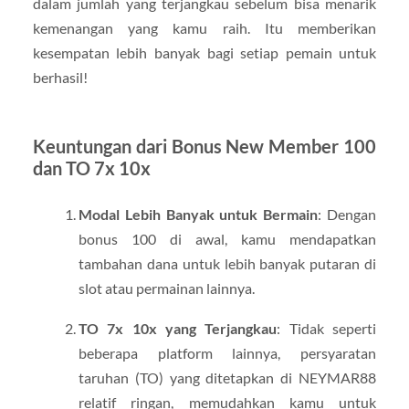
dalam jumlah yang terjangkau sebelum bisa menarik
kemenangan yang kamu raih. Itu memberikan
kesempatan lebih banyak bagi setiap pemain untuk
berhasil!
Keuntungan dari Bonus New Member 100
dan TO 7x 10x
Modal Lebih Banyak untuk Bermain
: Dengan
bonus 100 di awal, kamu mendapatkan
tambahan dana untuk lebih banyak putaran di
slot atau permainan lainnya.
TO 7x 10x yang Terjangkau
: Tidak seperti
beberapa platform lainnya, persyaratan
taruhan (TO) yang ditetapkan di NEYMAR88
relatif ringan, memudahkan kamu untuk