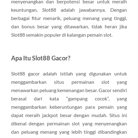
menyenangkan dan berpotensi besar untuk meraih
keuntungan, Slot88 adalah jawabannya. Dengan
berbagai fitur menarik, peluang menang yang tinggi,
dan bonus besar yang ditawarkan, tidak heran jika
Slot88 semakin populer di kalangan pemain slot.
Apa Itu Slot88 Gacor?
Slot88 gacor adalah istilah yang digunakan untuk
menggambarkan situs permainan slot yang
menawarkan peluang kemenangan besar. Gacor sendiri
berasal dari kata “gampang cocok”, yang
menggambarkan keberuntungan para pemain yang
dapat meraih jackpot besar dengan mudah. Situs ini
dikenal dengan permainan slot yang menyenangkan
dan peluang menang yang lebih tinggi dibandingkan