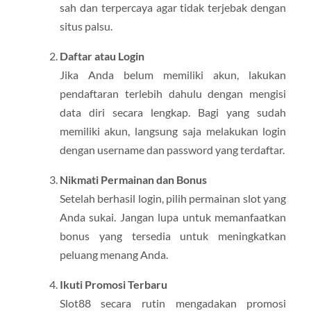
sah dan terpercaya agar tidak terjebak dengan
situs palsu.
Daftar atau Login
Jika Anda belum memiliki akun, lakukan
pendaftaran terlebih dahulu dengan mengisi
data diri secara lengkap. Bagi yang sudah
memiliki akun, langsung saja melakukan login
dengan username dan password yang terdaftar.
Nikmati Permainan dan Bonus
Setelah berhasil login, pilih permainan slot yang
Anda sukai. Jangan lupa untuk memanfaatkan
bonus yang tersedia untuk meningkatkan
peluang menang Anda.
Ikuti Promosi Terbaru
Slot88 secara rutin mengadakan promosi