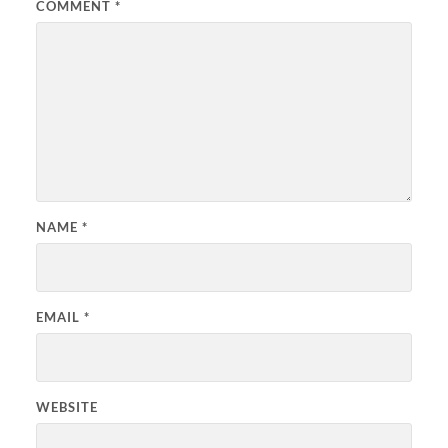
COMMENT
*
NAME
*
EMAIL
*
WEBSITE