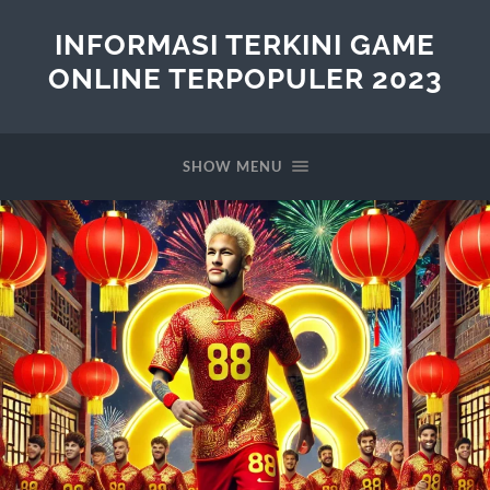
INFORMASI TERKINI GAME
ONLINE TERPOPULER 2023
SHOW MENU