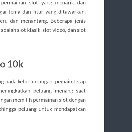
 permainan slot yang menarik dan
ai tema dan fitur yang ditawarkan,
seru dan menantang. Beberapa jenis
adalah slot klasik, slot video, dan slot
po 10k
g pada keberuntungan, pemain tetap
meningkatkan peluang menang saat
dengan memilih permainan slot dengan
 sehingga peluang untuk mendapatkan