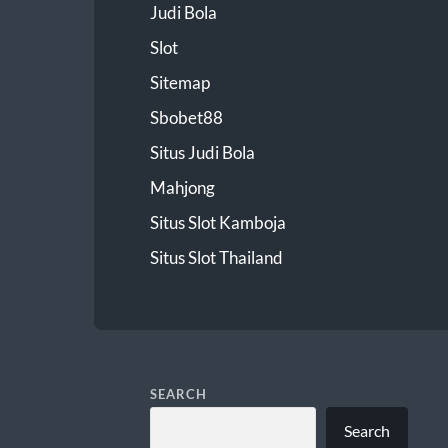
Judi Bola
Slot
Sitemap
Sbobet88
Situs Judi Bola
Mahjong
Situs Slot Kamboja
Situs Slot Thailand
SEARCH
Search