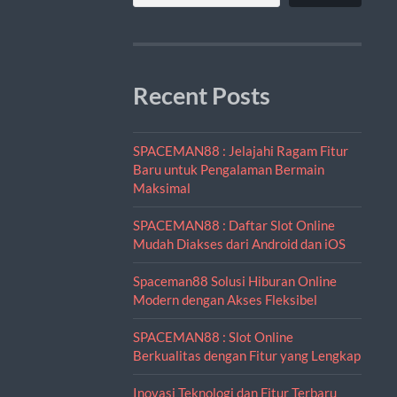
Recent Posts
SPACEMAN88 : Jelajahi Ragam Fitur
Baru untuk Pengalaman Bermain
Maksimal
SPACEMAN88 : Daftar Slot Online
Mudah Diakses dari Android dan iOS
Spaceman88 Solusi Hiburan Online
Modern dengan Akses Fleksibel
SPACEMAN88 : Slot Online
Berkualitas dengan Fitur yang Lengkap
Inovasi Teknologi dan Fitur Terbaru