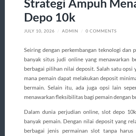
Strategi Ampuh Mena
Depo 10k
JULY 10, 2026
/
ADMIN
/
0 COMMENTS
Seiring dengan perkembangan teknologi dan po
banyak situs judi online yang menawarkan be
berbagai pilihan nilai deposit. Salah satu ops
mana pemain dapat melakukan deposit minimal
bermain. Selain itu, ada juga opsi lain sep
menawarkan fleksibilitas bagi pemain dengan bu
Dalam dunia perjudian online, slot depo 10k
banyak pemain. Dengan nilai deposit yang rel
berbagai jenis permainan slot tanpa harus