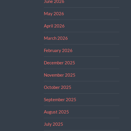
June 2026
May 2026
April 2026
March 2026
February 2026
December 2025
November 2025
October 2025
September 2025
August 2025
July 2025