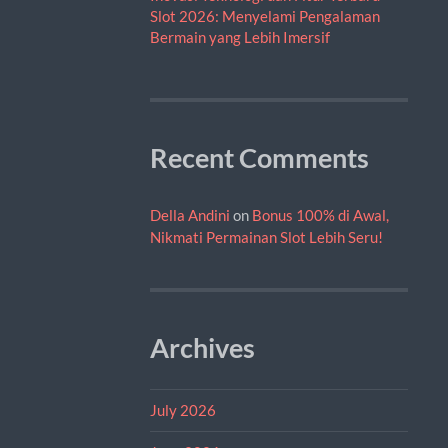
Slot 2026: Menyelami Pengalaman
Bermain yang Lebih Imersif
Recent Comments
Della Andini
on
Bonus 100% di Awal,
Nikmati Permainan Slot Lebih Seru!
Archives
July 2026