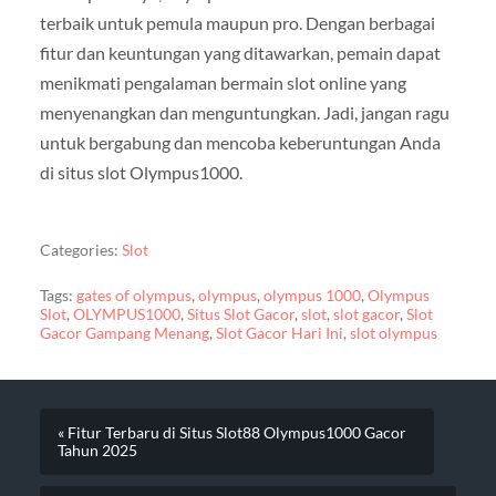
terbaik untuk pemula maupun pro. Dengan berbagai
fitur dan keuntungan yang ditawarkan, pemain dapat
menikmati pengalaman bermain slot online yang
menyenangkan dan menguntungkan. Jadi, jangan ragu
untuk bergabung dan mencoba keberuntungan Anda
di situs slot Olympus1000.
Categories:
Slot
Tags:
gates of olympus
,
olympus
,
olympus 1000
,
Olympus
Slot
,
OLYMPUS1000
,
Situs Slot Gacor
,
slot
,
slot gacor
,
Slot
Gacor Gampang Menang
,
Slot Gacor Hari Ini
,
slot olympus
« Fitur Terbaru di Situs Slot88 Olympus1000 Gacor
Tahun 2025