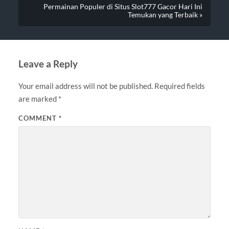
Permainan Populer di Situs Slot777 Gacor Hari Ini
Temukan yang Terbaik »
Leave a Reply
Your email address will not be published.
Required fields
are marked
*
COMMENT
*