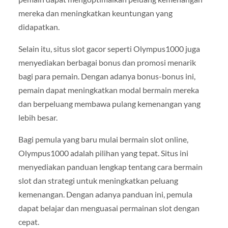
mereka dan meningkatkan keuntungan yang
didapatkan.
Selain itu, situs slot gacor seperti Olympus1000 juga
menyediakan berbagai bonus dan promosi menarik
bagi para pemain. Dengan adanya bonus-bonus ini,
pemain dapat meningkatkan modal bermain mereka
dan berpeluang membawa pulang kemenangan yang
lebih besar.
Bagi pemula yang baru mulai bermain slot online,
Olympus1000 adalah pilihan yang tepat. Situs ini
menyediakan panduan lengkap tentang cara bermain
slot dan strategi untuk meningkatkan peluang
kemenangan. Dengan adanya panduan ini, pemula
dapat belajar dan menguasai permainan slot dengan
cepat.