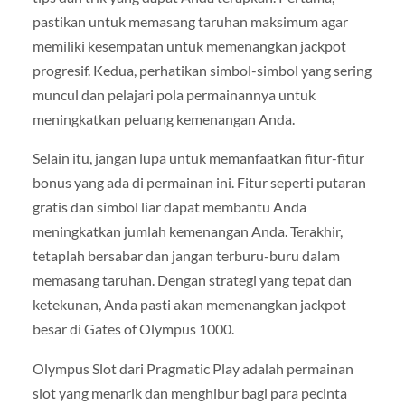
pastikan untuk memasang taruhan maksimum agar
memiliki kesempatan untuk memenangkan jackpot
progresif. Kedua, perhatikan simbol-simbol yang sering
muncul dan pelajari pola permainannya untuk
meningkatkan peluang kemenangan Anda.
Selain itu, jangan lupa untuk memanfaatkan fitur-fitur
bonus yang ada di permainan ini. Fitur seperti putaran
gratis dan simbol liar dapat membantu Anda
meningkatkan jumlah kemenangan Anda. Terakhir,
tetaplah bersabar dan jangan terburu-buru dalam
memasang taruhan. Dengan strategi yang tepat dan
ketekunan, Anda pasti akan memenangkan jackpot
besar di Gates of Olympus 1000.
Olympus Slot dari Pragmatic Play adalah permainan
slot yang menarik dan menghibur bagi para pecinta