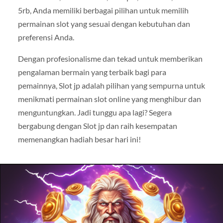
5rb, Anda memiliki berbagai pilihan untuk memilih
permainan slot yang sesuai dengan kebutuhan dan
preferensi Anda.
Dengan profesionalisme dan tekad untuk memberikan
pengalaman bermain yang terbaik bagi para
pemainnya, Slot jp adalah pilihan yang sempurna untuk
menikmati permainan slot online yang menghibur dan
menguntungkan. Jadi tunggu apa lagi? Segera
bergabung dengan Slot jp dan raih kesempatan
memenangkan hadiah besar hari ini!