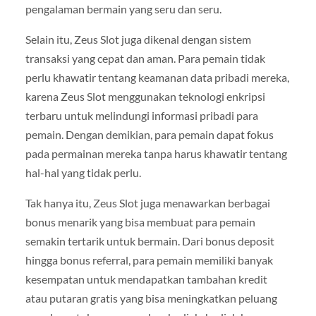
pengalaman bermain yang seru dan seru.
Selain itu, Zeus Slot juga dikenal dengan sistem
transaksi yang cepat dan aman. Para pemain tidak
perlu khawatir tentang keamanan data pribadi mereka,
karena Zeus Slot menggunakan teknologi enkripsi
terbaru untuk melindungi informasi pribadi para
pemain. Dengan demikian, para pemain dapat fokus
pada permainan mereka tanpa harus khawatir tentang
hal-hal yang tidak perlu.
Tak hanya itu, Zeus Slot juga menawarkan berbagai
bonus menarik yang bisa membuat para pemain
semakin tertarik untuk bermain. Dari bonus deposit
hingga bonus referral, para pemain memiliki banyak
kesempatan untuk mendapatkan tambahan kredit
atau putaran gratis yang bisa meningkatkan peluang