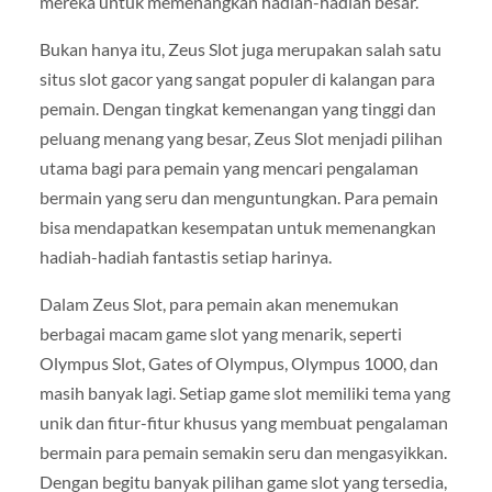
mereka untuk memenangkan hadiah-hadiah besar.
Bukan hanya itu, Zeus Slot juga merupakan salah satu
situs slot gacor yang sangat populer di kalangan para
pemain. Dengan tingkat kemenangan yang tinggi dan
peluang menang yang besar, Zeus Slot menjadi pilihan
utama bagi para pemain yang mencari pengalaman
bermain yang seru dan menguntungkan. Para pemain
bisa mendapatkan kesempatan untuk memenangkan
hadiah-hadiah fantastis setiap harinya.
Dalam Zeus Slot, para pemain akan menemukan
berbagai macam game slot yang menarik, seperti
Olympus Slot, Gates of Olympus, Olympus 1000, dan
masih banyak lagi. Setiap game slot memiliki tema yang
unik dan fitur-fitur khusus yang membuat pengalaman
bermain para pemain semakin seru dan mengasyikkan.
Dengan begitu banyak pilihan game slot yang tersedia,