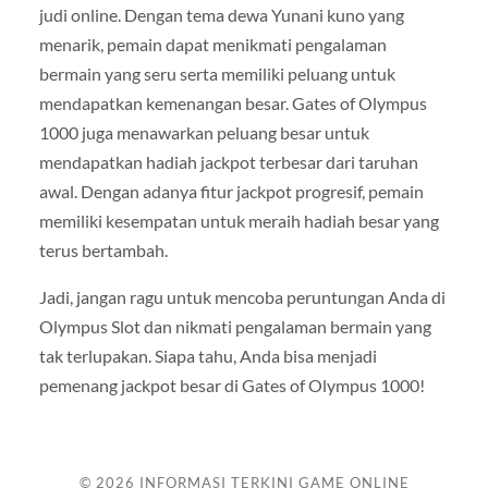
judi online. Dengan tema dewa Yunani kuno yang
menarik, pemain dapat menikmati pengalaman
bermain yang seru serta memiliki peluang untuk
mendapatkan kemenangan besar. Gates of Olympus
1000 juga menawarkan peluang besar untuk
mendapatkan hadiah jackpot terbesar dari taruhan
awal. Dengan adanya fitur jackpot progresif, pemain
memiliki kesempatan untuk meraih hadiah besar yang
terus bertambah.
Jadi, jangan ragu untuk mencoba peruntungan Anda di
Olympus Slot dan nikmati pengalaman bermain yang
tak terlupakan. Siapa tahu, Anda bisa menjadi
pemenang jackpot besar di Gates of Olympus 1000!
© 2026
INFORMASI TERKINI GAME ONLINE