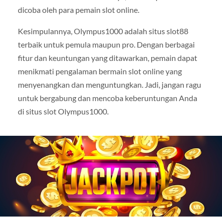
dicoba oleh para pemain slot online.
Kesimpulannya, Olympus1000 adalah situs slot88
terbaik untuk pemula maupun pro. Dengan berbagai
fitur dan keuntungan yang ditawarkan, pemain dapat
menikmati pengalaman bermain slot online yang
menyenangkan dan menguntungkan. Jadi, jangan ragu
untuk bergabung dan mencoba keberuntungan Anda
di situs slot Olympus1000.