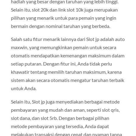
hadiah yang besar dengan taruhan yang lebih tinggi.
Selain itu, slot 20k dan link slot 10k juga merupakan
pilihan yang menarik untuk para pemain yang ingin
bermain dengan nominal taruhan yang berbeda.
Salah satu fitur menarik lainnya dari Slot jp adalah auto
maxwin, yang memungkinkan pemain untuk secara
otomatis mendapatkan kemenangan maksimum dalam
setiap putaran. Dengan fitur ini, Anda tidak perlu
khawatir tentang memilih taruhan maksimum, karena
sistem akan secara otomatis mengatur taruhan terbaik
untuk Anda.
Selain itu, Slot jp juga menyediakan berbagai metode
pembayaran yang mudah dan aman, seperti slot qris,
slot dana, dan slot 5rb. Dengan berbagai pilihan
metode pembayaran yang tersedia, Anda dapat
melakukan transaksi dengan cepat dan nyaman tanpa