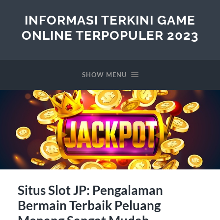
INFORMASI TERKINI GAME
ONLINE TERPOPULER 2023
SHOW MENU
Situs Slot JP: Pengalaman
Bermain Terbaik Peluang