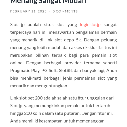
Menang Sangat Mudah
FEBRUARY 11, 2025
/
0 COMMENTS
Slot jp adalah situs slot yang
loginslotjp
sangat
terpercaya hari ini, menawarkan pengalaman bermain
yang menarik di link slot depo 5k. Dengan peluang
menang yang lebih mudah dan akses eksklusif, situs ini
merupakan pilihan terbaik bagi para pemain slot
online. Dengan berbagai provider ternama seperti
Pragmatic Play, PG Soft, Slot88, dan banyak lagi, Anda
bisa menikmati berbagai jenis permainan slot yang
menarik dan menguntungkan.
Link slot bet 200 adalah salah satu fitur unggulan dari
Slot jp, yang memungkinkan pemain untuk bertaruh
hingga 200 koin dalam satu putaran. Dengan fitur ini,
Anda memiliki kesempatan untuk memenangkan