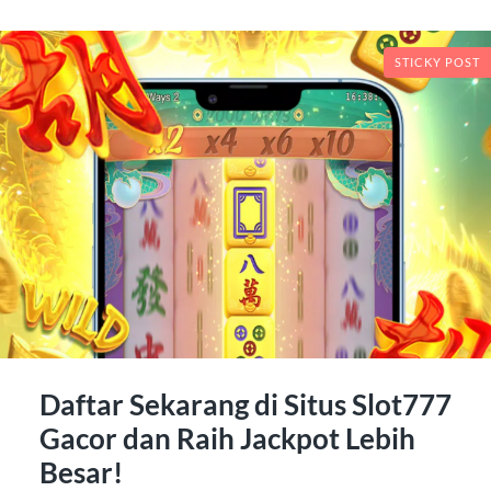
STICKY POST
Daftar Sekarang di Situs Slot777
Gacor dan Raih Jackpot Lebih
Besar!