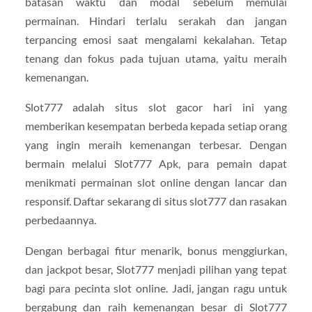
batasan waktu dan modal sebelum memulai
permainan. Hindari terlalu serakah dan jangan
terpancing emosi saat mengalami kekalahan. Tetap
tenang dan fokus pada tujuan utama, yaitu meraih
kemenangan.
Slot777 adalah situs slot gacor hari ini yang
memberikan kesempatan berbeda kepada setiap orang
yang ingin meraih kemenangan terbesar. Dengan
bermain melalui Slot777 Apk, para pemain dapat
menikmati permainan slot online dengan lancar dan
responsif. Daftar sekarang di situs slot777 dan rasakan
perbedaannya.
Dengan berbagai fitur menarik, bonus menggiurkan,
dan jackpot besar, Slot777 menjadi pilihan yang tepat
bagi para pecinta slot online. Jadi, jangan ragu untuk
bergabung dan raih kemenangan besar di Slot777