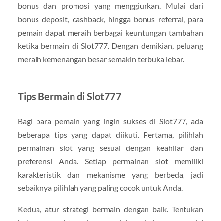
bonus dan promosi yang menggiurkan. Mulai dari
bonus deposit, cashback, hingga bonus referral, para
pemain dapat meraih berbagai keuntungan tambahan
ketika bermain di Slot777. Dengan demikian, peluang
meraih kemenangan besar semakin terbuka lebar.
Tips Bermain di Slot777
Bagi para pemain yang ingin sukses di Slot777, ada
beberapa tips yang dapat diikuti. Pertama, pilihlah
permainan slot yang sesuai dengan keahlian dan
preferensi Anda. Setiap permainan slot memiliki
karakteristik dan mekanisme yang berbeda, jadi
sebaiknya pilihlah yang paling cocok untuk Anda.
Kedua, atur strategi bermain dengan baik. Tentukan