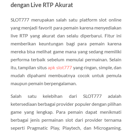
dengan Live RTP Akurat
SLOT777 merupakan salah satu platform slot online
yang menjadi favorit para pemain karena menyediakan
live RTP yang akurat dan selalu diperbarui. Fitur ini
memberikan keuntungan bagi para pemain karena
mereka bisa melihat game mana yang sedang memiliki
performa terbaik sebelum memulai permainan. Selain
itu, tampilan situs
apk slot777
yang ringan, simple, dan
mudah dipahami membuatnya cocok untuk pemula
maupun pemain berpengalaman.
Salah satu kelebihan dari SLOT777 adalah
ketersediaan berbagai provider populer dengan pilihan
game yang lengkap. Para pemain dapat menikmati
berbagai jenis permainan slot dari provider ternama
seperti Pragmatic Play, Playtech, dan Microgaming.