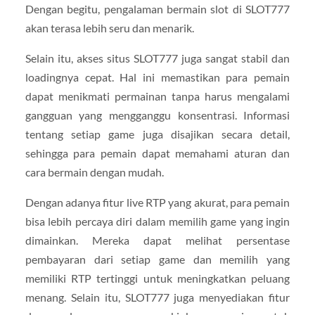
Dengan begitu, pengalaman bermain slot di SLOT777
akan terasa lebih seru dan menarik.
Selain itu, akses situs SLOT777 juga sangat stabil dan
loadingnya cepat. Hal ini memastikan para pemain
dapat menikmati permainan tanpa harus mengalami
gangguan yang mengganggu konsentrasi. Informasi
tentang setiap game juga disajikan secara detail,
sehingga para pemain dapat memahami aturan dan
cara bermain dengan mudah.
Dengan adanya fitur live RTP yang akurat, para pemain
bisa lebih percaya diri dalam memilih game yang ingin
dimainkan. Mereka dapat melihat persentase
pembayaran dari setiap game dan memilih yang
memiliki RTP tertinggi untuk meningkatkan peluang
menang. Selain itu, SLOT777 juga menyediakan fitur