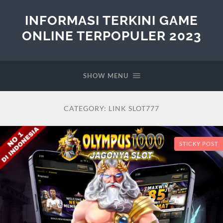
INFORMASI TERKINI GAME
ONLINE TERPOPULER 2023
SHOW MENU
CATEGORY:
LINK SLOT777
STICKY POST