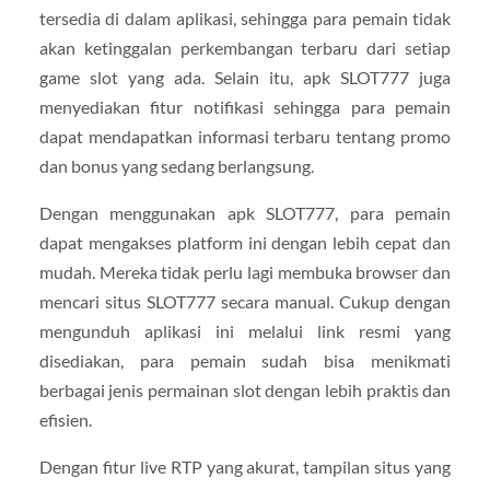
tersedia di dalam aplikasi, sehingga para pemain tidak
akan ketinggalan perkembangan terbaru dari setiap
game slot yang ada. Selain itu, apk SLOT777 juga
menyediakan fitur notifikasi sehingga para pemain
dapat mendapatkan informasi terbaru tentang promo
dan bonus yang sedang berlangsung.
Dengan menggunakan apk SLOT777, para pemain
dapat mengakses platform ini dengan lebih cepat dan
mudah. Mereka tidak perlu lagi membuka browser dan
mencari situs SLOT777 secara manual. Cukup dengan
mengunduh aplikasi ini melalui link resmi yang
disediakan, para pemain sudah bisa menikmati
berbagai jenis permainan slot dengan lebih praktis dan
efisien.
Dengan fitur live RTP yang akurat, tampilan situs yang