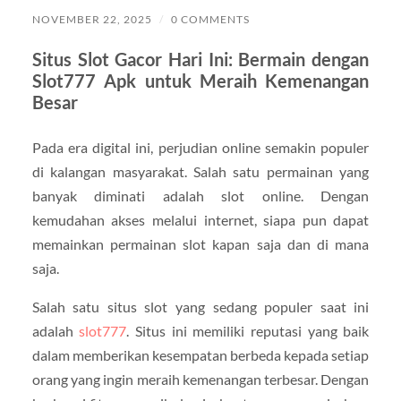
NOVEMBER 22, 2025
/
0 COMMENTS
Situs Slot Gacor Hari Ini: Bermain dengan
Slot777 Apk untuk Meraih Kemenangan
Besar
Pada era digital ini, perjudian online semakin populer
di kalangan masyarakat. Salah satu permainan yang
banyak diminati adalah slot online. Dengan
kemudahan akses melalui internet, siapa pun dapat
memainkan permainan slot kapan saja dan di mana
saja.
Salah satu situs slot yang sedang populer saat ini
adalah
slot777
. Situs ini memiliki reputasi yang baik
dalam memberikan kesempatan berbeda kepada setiap
orang yang ingin meraih kemenangan terbesar. Dengan