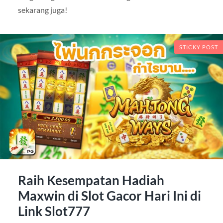
sekarang juga!
STICKY POST
Raih Kesempatan Hadiah
Maxwin di Slot Gacor Hari Ini di
Link Slot777