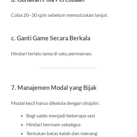
Coba 20–30 spin sebelum memutuskan lanjut.
c. Ganti Game Secara Berkala
Hindari terlalu lama di satu permainan.
7. Manajemen Modal yang Bijak
Modal kecil harus dikelola dengan disiplin:
Bagi saldo menjadi beberapa sesi
Hindari bermain sekaligus
Tentukan batas kalah dan menang