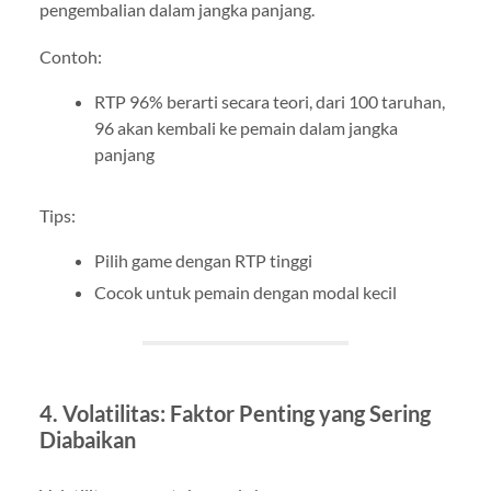
pengembalian dalam jangka panjang.
Contoh:
RTP 96% berarti secara teori, dari 100 taruhan,
96 akan kembali ke pemain dalam jangka
panjang
Tips:
Pilih game dengan RTP tinggi
Cocok untuk pemain dengan modal kecil
4. Volatilitas: Faktor Penting yang Sering
Diabaikan