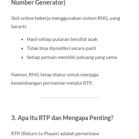
Number Generator)
Slot online bekerja menggunakan sistem RNG, yang
berarti:
Hasil setiap putaran bersifat acak
Tidak bisa diprediksi secara pasti
Setiap pemain memiliki peluang yang sama
Namun, RNG tetap diatur untuk menjaga
keseimbangan permainan melalui RTP.
3. Apa Itu RTP dan Mengapa Penting?
RTP (Return to Player) adalah persentase