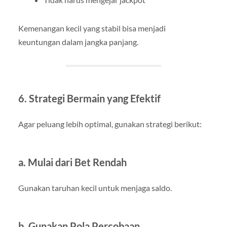
Kemenangan kecil yang stabil bisa menjadi
keuntungan dalam jangka panjang.
6. Strategi Bermain yang Efektif
Agar peluang lebih optimal, gunakan strategi berikut:
a. Mulai dari Bet Rendah
Gunakan taruhan kecil untuk menjaga saldo.
b. Gunakan Pola Percobaan