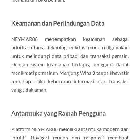
Keamanan dan Perlindungan Data
NEYMAR88 menempatkan keamanan sebagai
prioritas utama. Teknologi enkripsi modern digunakan
untuk melindungi data pribadi dan transaksi pemain.
Dengan sistem keamanan berlapis, pengguna dapat
menikmati permainan Mahjong Wins 3 tanpa khawatir
terhadap risiko kebocoran informasi atau transaksi
yang tidak aman.
Antarmuka yang Ramah Pengguna
Platform NEYMAR88 memiliki antarmuka modern dan
intuitif. Navigasi mudah dan responsif membuat