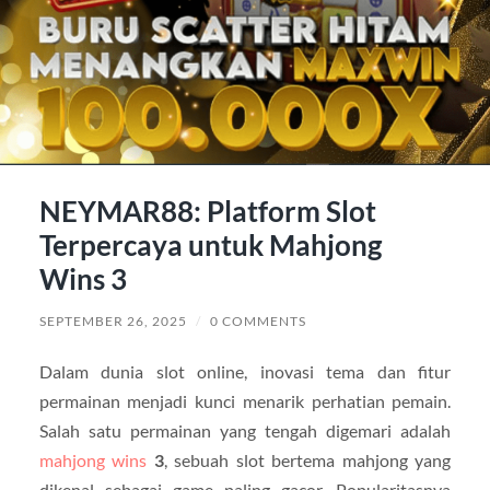
NEYMAR88: Platform Slot
Terpercaya untuk Mahjong
Wins 3
SEPTEMBER 26, 2025
/
0 COMMENTS
Dalam dunia slot online, inovasi tema dan fitur
permainan menjadi kunci menarik perhatian pemain.
Salah satu permainan yang tengah digemari adalah
mahjong wins
3
, sebuah slot bertema mahjong yang
dikenal sebagai game paling gacor. Popularitasnya