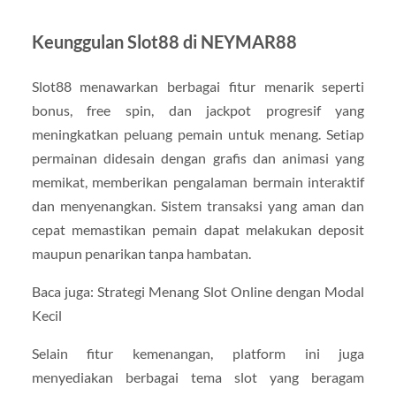
Keunggulan Slot88 di NEYMAR88
Slot88 menawarkan berbagai fitur menarik seperti
bonus, free spin, dan jackpot progresif yang
meningkatkan peluang pemain untuk menang. Setiap
permainan didesain dengan grafis dan animasi yang
memikat, memberikan pengalaman bermain interaktif
dan menyenangkan. Sistem transaksi yang aman dan
cepat memastikan pemain dapat melakukan deposit
maupun penarikan tanpa hambatan.
Baca juga: Strategi Menang Slot Online dengan Modal
Kecil
Selain fitur kemenangan, platform ini juga
menyediakan berbagai tema slot yang beragam