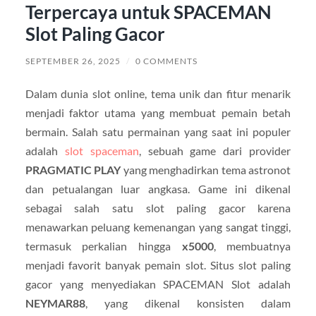
Terpercaya untuk SPACEMAN
Slot Paling Gacor
SEPTEMBER 26, 2025
/
0 COMMENTS
Dalam dunia slot online, tema unik dan fitur menarik
menjadi faktor utama yang membuat pemain betah
bermain. Salah satu permainan yang saat ini populer
adalah
slot spaceman
, sebuah game dari provider
PRAGMATIC PLAY
yang menghadirkan tema astronot
dan petualangan luar angkasa. Game ini dikenal
sebagai salah satu slot paling gacor karena
menawarkan peluang kemenangan yang sangat tinggi,
termasuk perkalian hingga
x5000
, membuatnya
menjadi favorit banyak pemain slot. Situs slot paling
gacor yang menyediakan SPACEMAN Slot adalah
NEYMAR88
, yang dikenal konsisten dalam