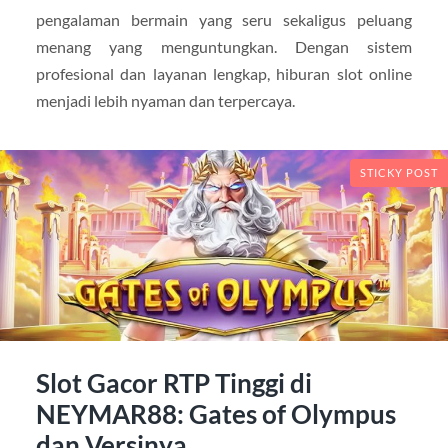
pengalaman bermain yang seru sekaligus peluang
menang yang menguntungkan. Dengan sistem
profesional dan layanan lengkap, hiburan slot online
menjadi lebih nyaman dan terpercaya.
STICKY POST
Slot Gacor RTP Tinggi di
NEYMAR88: Gates of Olympus
dan Versinya