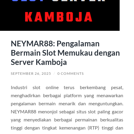
NEYMAR88: Pengalaman
Bermain Slot Memukau dengan
Server Kamboja
SEPTEMBER 26, 2025
/
0 COMMENTS
Industri slot online terus berkembang pesat,
menghadirkan berbagai platform yang menawarkan
pengalaman bermain menarik dan menguntungkan.
NEYMAR88 menonjol sebagai situs slot paling gacor
yang menyediakan berbagai permainan berkualitas
tinggi dengan tingkat kemenangan (RTP) tinggi dan