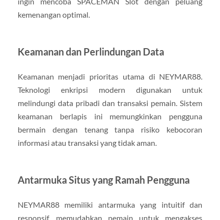
ingin mencoba SPACEMAN Slot dengan peluang
kemenangan optimal.
Keamanan dan Perlindungan Data
Keamanan menjadi prioritas utama di NEYMAR88.
Teknologi enkripsi modern digunakan untuk
melindungi data pribadi dan transaksi pemain. Sistem
keamanan berlapis ini memungkinkan pengguna
bermain dengan tenang tanpa risiko kebocoran
informasi atau transaksi yang tidak aman.
Antarmuka Situs yang Ramah Pengguna
NEYMAR88 memiliki antarmuka yang intuitif dan
responsif, memudahkan pemain untuk mengakses