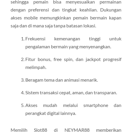
sehingga pemain bisa menyesuaikan permainan
dengan preferensi dan tingkat keahlian. Dukungan
akses mobile memungkinkan pemain bermain kapan
saja dan di mana saja tanpa batasan lokasi.
Frekuensi kemenangan tinggi untuk
pengalaman bermain yang menyenangkan.
Fitur bonus, free spin, dan jackpot progresif
melimpah.
Beragam tema dan animasi menarik.
Sistem transaksi cepat, aman, dan transparan.
Akses mudah melalui smartphone dan
perangkat digital lainnya.
Memilih Slot88 di NEYMAR88 memberikan