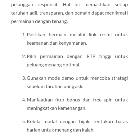
pelanggan responsif. Hal ini memastikan setiap
taruhan adil, transparan, dan pemain dapat menikmati
permainan dengan tenang.
Pastikan bermain melalui link resmi untuk
keamanan dan kenyamanan.
Pilih permainan dengan RTP tinggi untuk
peluang menang optimal.
Gunakan mode demo untuk mencoba strategi
sebelum taruhan uang asli.
Manfaatkan fitur bonus dan free spin untuk
meningkatkan kemenangan.
Kelola modal dengan bijak, tentukan batas
harian untuk menang dan kalah.