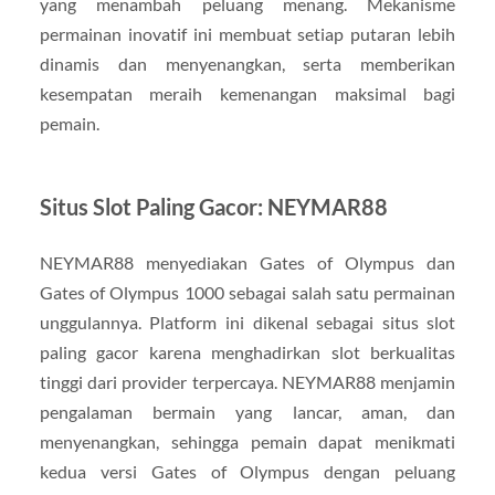
yang menambah peluang menang. Mekanisme
permainan inovatif ini membuat setiap putaran lebih
dinamis dan menyenangkan, serta memberikan
kesempatan meraih kemenangan maksimal bagi
pemain.
Situs Slot Paling Gacor: NEYMAR88
NEYMAR88 menyediakan Gates of Olympus dan
Gates of Olympus 1000 sebagai salah satu permainan
unggulannya. Platform ini dikenal sebagai situs slot
paling gacor karena menghadirkan slot berkualitas
tinggi dari provider terpercaya. NEYMAR88 menjamin
pengalaman bermain yang lancar, aman, dan
menyenangkan, sehingga pemain dapat menikmati
kedua versi Gates of Olympus dengan peluang