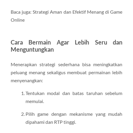
Baca juga: Strategi Aman dan Efektif Menang di Game
Online
Cara Bermain Agar Lebih Seru dan
Menguntungkan
Menerapkan strategi sederhana bisa meningkatkan
peluang menang sekaligus membuat permainan lebih
menyenangkan:
Tentukan modal dan batas taruhan sebelum
memulai.
Pilih game dengan mekanisme yang mudah
dipahami dan RTP tinggi.