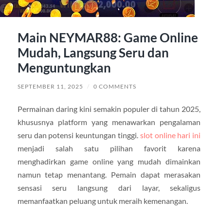
Main NEYMAR88: Game Online
Mudah, Langsung Seru dan
Menguntungkan
SEPTEMBER 11, 2025
/
0 COMMENTS
Permainan daring kini semakin populer di tahun 2025,
khususnya platform yang menawarkan pengalaman
seru dan potensi keuntungan tinggi.
slot online hari ini
menjadi salah satu pilihan favorit karena
menghadirkan game online yang mudah dimainkan
namun tetap menantang. Pemain dapat merasakan
sensasi seru langsung dari layar, sekaligus
memanfaatkan peluang untuk meraih kemenangan.