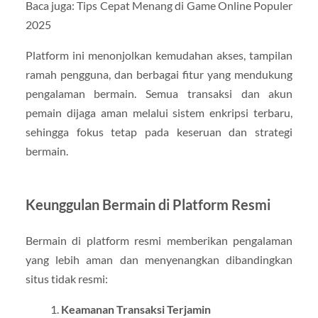
Baca juga: Tips Cepat Menang di Game Online Populer
2025
Platform ini menonjolkan kemudahan akses, tampilan
ramah pengguna, dan berbagai fitur yang mendukung
pengalaman bermain. Semua transaksi dan akun
pemain dijaga aman melalui sistem enkripsi terbaru,
sehingga fokus tetap pada keseruan dan strategi
bermain.
Keunggulan Bermain di Platform Resmi
Bermain di platform resmi memberikan pengalaman
yang lebih aman dan menyenangkan dibandingkan
situs tidak resmi:
Keamanan Transaksi Terjamin