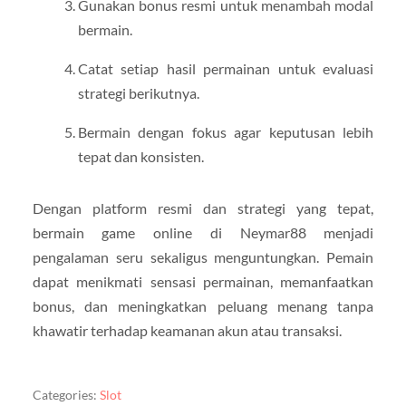
Gunakan bonus resmi untuk menambah modal
bermain.
Catat setiap hasil permainan untuk evaluasi
strategi berikutnya.
Bermain dengan fokus agar keputusan lebih
tepat dan konsisten.
Dengan platform resmi dan strategi yang tepat,
bermain game online di Neymar88 menjadi
pengalaman seru sekaligus menguntungkan. Pemain
dapat menikmati sensasi permainan, memanfaatkan
bonus, dan meningkatkan peluang menang tanpa
khawatir terhadap keamanan akun atau transaksi.
Categories:
Slot