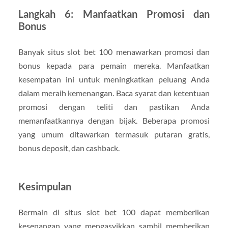
Langkah 6: Manfaatkan Promosi dan
Bonus
Banyak situs slot bet 100 menawarkan promosi dan
bonus kepada para pemain mereka. Manfaatkan
kesempatan ini untuk meningkatkan peluang Anda
dalam meraih kemenangan. Baca syarat dan ketentuan
promosi dengan teliti dan pastikan Anda
memanfaatkannya dengan bijak. Beberapa promosi
yang umum ditawarkan termasuk putaran gratis,
bonus deposit, dan cashback.
Kesimpulan
Bermain di situs slot bet 100 dapat memberikan
kesenangan yang mengasyikkan sambil memberikan