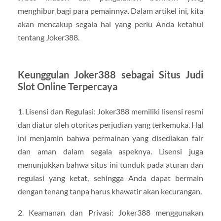
menghibur bagi para pemainnya. Dalam artikel ini, kita
akan mencakup segala hal yang perlu Anda ketahui
tentang Joker388.
Keunggulan Joker388 sebagai Situs Judi
Slot Online Terpercaya
1. Lisensi dan Regulasi: Joker388 memiliki lisensi resmi
dan diatur oleh otoritas perjudian yang terkemuka. Hal
ini menjamin bahwa permainan yang disediakan fair
dan aman dalam segala aspeknya. Lisensi juga
menunjukkan bahwa situs ini tunduk pada aturan dan
regulasi yang ketat, sehingga Anda dapat bermain
dengan tenang tanpa harus khawatir akan kecurangan.
2. Keamanan dan Privasi: Joker388 menggunakan