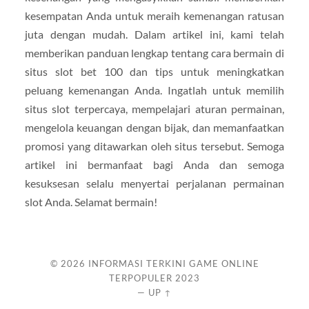
kesempatan Anda untuk meraih kemenangan ratusan
juta dengan mudah. Dalam artikel ini, kami telah
memberikan panduan lengkap tentang cara bermain di
situs slot bet 100 dan tips untuk meningkatkan
peluang kemenangan Anda. Ingatlah untuk memilih
situs slot terpercaya, mempelajari aturan permainan,
mengelola keuangan dengan bijak, dan memanfaatkan
promosi yang ditawarkan oleh situs tersebut. Semoga
artikel ini bermanfaat bagi Anda dan semoga
kesuksesan selalu menyertai perjalanan permainan
slot Anda. Selamat bermain!
© 2026
INFORMASI TERKINI GAME ONLINE
TERPOPULER 2023
—
UP ↑