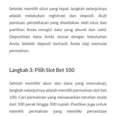
Setelah memilih situs yang tepat, langkah selanjutnya
adalah melakukan registrasi dan deposit. Ikuti
panduan pendaftaran yang disediakan oleh situs dan
pastikan Anda mengisi data yang akurat dan valid.
Depositkan dana Anda sesuai dengan kebutuhan
Anda. Setelah deposit berhasil, Anda siap memulai
permainan.
Langkah 3: Pilih Slot Bet 100
Setelah memiliki akun dan dana yang mencukupi,
langkah selanjutnya adalah memilih permainan slot bet
100. Cari permainan yang menawarkan taruhan mulai
dari 100 perak hingga 100 rupiah. Pastikan juga untuk
memilih permainan yang memiliki persentase