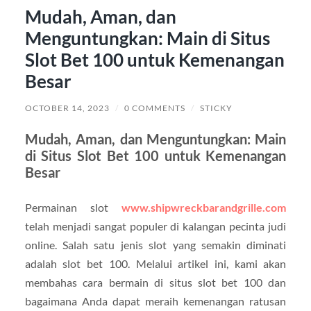
Mudah, Aman, dan
Menguntungkan: Main di Situs
Slot Bet 100 untuk Kemenangan
Besar
OCTOBER 14, 2023
/
0 COMMENTS
/
STICKY
Mudah, Aman, dan Menguntungkan: Main
di Situs Slot Bet 100 untuk Kemenangan
Besar
Permainan slot
www.shipwreckbarandgrille.com
telah menjadi sangat populer di kalangan pecinta judi
online. Salah satu jenis slot yang semakin diminati
adalah slot bet 100. Melalui artikel ini, kami akan
membahas cara bermain di situs slot bet 100 dan
bagaimana Anda dapat meraih kemenangan ratusan