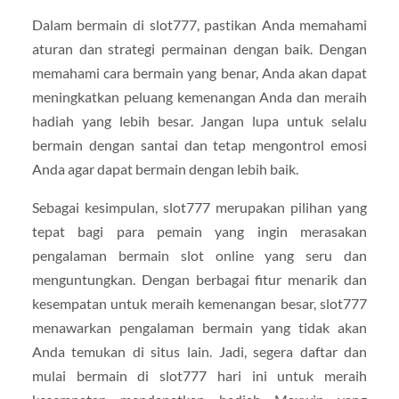
Dalam bermain di slot777, pastikan Anda memahami
aturan dan strategi permainan dengan baik. Dengan
memahami cara bermain yang benar, Anda akan dapat
meningkatkan peluang kemenangan Anda dan meraih
hadiah yang lebih besar. Jangan lupa untuk selalu
bermain dengan santai dan tetap mengontrol emosi
Anda agar dapat bermain dengan lebih baik.
Sebagai kesimpulan, slot777 merupakan pilihan yang
tepat bagi para pemain yang ingin merasakan
pengalaman bermain slot online yang seru dan
menguntungkan. Dengan berbagai fitur menarik dan
kesempatan untuk meraih kemenangan besar, slot777
menawarkan pengalaman bermain yang tidak akan
Anda temukan di situs lain. Jadi, segera daftar dan
mulai bermain di slot777 hari ini untuk meraih