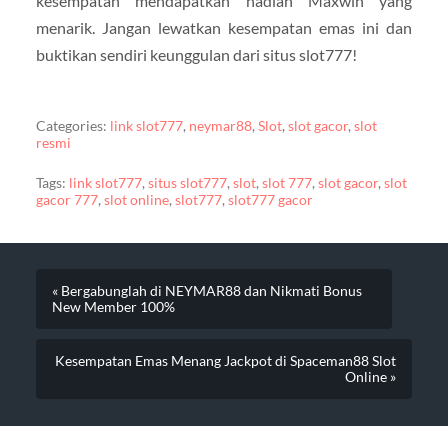
kesempatan mendapatkan hadiah Maxwin yang
menarik. Jangan lewatkan kesempatan emas ini dan
buktikan sendiri keunggulan dari situs slot777!
Categories:
link slot777
,
neymar88
,
Slot
,
slot gacor
,
slot
resmi
Tags:
link slot777
,
situs slot777
,
slot
,
slot 777
,
slot gacor
,
slot
gacor 777
,
slot online
,
slot777
,
slot777 gacor
« Bergabunglah di NEYMAR88 dan Nikmati Bonus
New Member 100%
Kesempatan Emas Menang Jackpot di Spaceman88 Slot
Online »