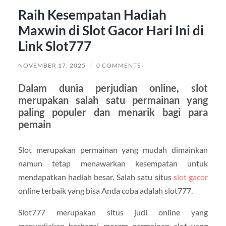
Raih Kesempatan Hadiah
Maxwin di Slot Gacor Hari Ini di
Link Slot777
NOVEMBER 17, 2025
/
0 COMMENTS
Dalam dunia perjudian online, slot
merupakan salah satu permainan yang
paling populer dan menarik bagi para
pemain
Slot merupakan permainan yang mudah dimainkan
namun tetap menawarkan kesempatan untuk
mendapatkan hadiah besar. Salah satu situs
slot gacor
online terbaik yang bisa Anda coba adalah slot777.
Slot777 merupakan situs judi online yang
menyediakan berbagai macam permainan slot yang