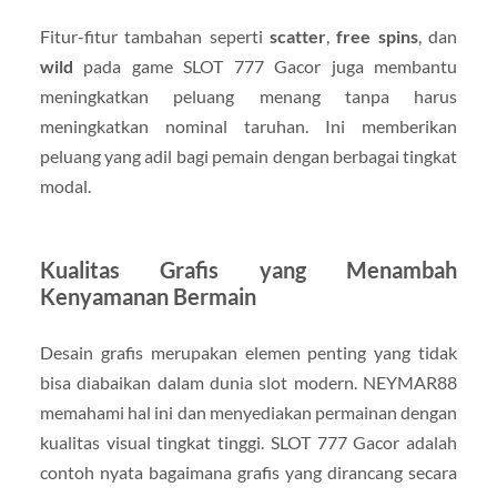
Fitur-fitur tambahan seperti
scatter
,
free spins
, dan
wild
pada game SLOT 777 Gacor juga membantu
meningkatkan peluang menang tanpa harus
meningkatkan nominal taruhan. Ini memberikan
peluang yang adil bagi pemain dengan berbagai tingkat
modal.
Kualitas Grafis yang Menambah
Kenyamanan Bermain
Desain grafis merupakan elemen penting yang tidak
bisa diabaikan dalam dunia slot modern. NEYMAR88
memahami hal ini dan menyediakan permainan dengan
kualitas visual tingkat tinggi. SLOT 777 Gacor adalah
contoh nyata bagaimana grafis yang dirancang secara