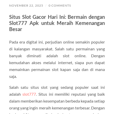
NOVEMBER 22, 2025
/
0 COMMENTS
Situs Slot Gacor Hari Ini: Bermain dengan
Slot777 Apk untuk Meraih Kemenangan
Besar
Pada era digital ini, perjudian online semakin populer
di kalangan masyarakat. Salah satu permainan yang
banyak diminati adalah slot online. Dengan
kemudahan akses melalui internet, siapa pun dapat
memainkan permainan slot kapan saja dan di mana
saja.
Salah satu situs slot yang sedang populer saat ini
adalah
slot777
. Situs ini memiliki reputasi yang baik
dalam memberikan kesempatan berbeda kepada setiap
orang yang ingin meraih kemenangan terbesar. Dengan