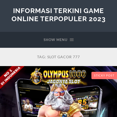
INFORMASI TERKINI GAME
ONLINE TERPOPULER 2023
SHOW MENU
TAG:
SLOT GACOR 777
STICKY POST