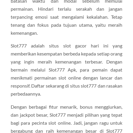
batasan waktu dan modal sebelum memulai
permainan. Hindari terlalu serakah dan jangan
terpancing emosi saat mengalami kekalahan. Tetap
tenang dan fokus pada tujuan utama, yaitu meraih
kemenangan.
Slot777 adalah situs slot gacor hari ini yang
memberikan kesempatan berbeda kepada setiap orang
yang ingin meraih kemenangan terbesar. Dengan
bermain melalui Slot777 Apk, para pemain dapat
menikmati permainan slot online dengan lancar dan
responsif. Daftar sekarang di situs slot777 dan rasakan
perbedaannya.
Dengan berbagai fitur menarik, bonus menggiurkan,
dan jackpot besar, Slot777 menjadi pilihan yang tepat
bagi para pecinta slot online. Jadi, jangan ragu untuk
bergabung dan raih kemenangan besar di Slot777