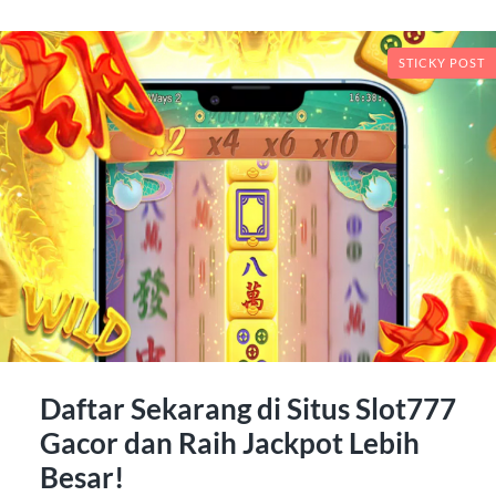
STICKY POST
Daftar Sekarang di Situs Slot777
Gacor dan Raih Jackpot Lebih
Besar!