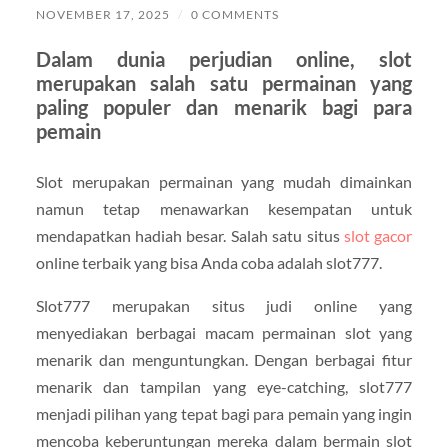
NOVEMBER 17, 2025
/
0 COMMENTS
Dalam dunia perjudian online, slot
merupakan salah satu permainan yang
paling populer dan menarik bagi para
pemain
Slot merupakan permainan yang mudah dimainkan
namun tetap menawarkan kesempatan untuk
mendapatkan hadiah besar. Salah satu situs
slot gacor
online terbaik yang bisa Anda coba adalah slot777.
Slot777 merupakan situs judi online yang
menyediakan berbagai macam permainan slot yang
menarik dan menguntungkan. Dengan berbagai fitur
menarik dan tampilan yang eye-catching, slot777
menjadi pilihan yang tepat bagi para pemain yang ingin
mencoba keberuntungan mereka dalam bermain slot