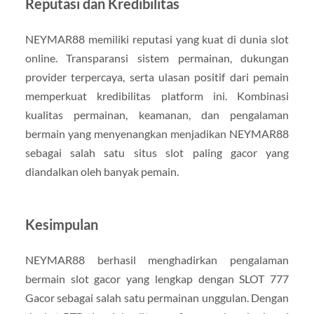
Reputasi dan Kredibilitas
NEYMAR88 memiliki reputasi yang kuat di dunia slot
online. Transparansi sistem permainan, dukungan
provider terpercaya, serta ulasan positif dari pemain
memperkuat kredibilitas platform ini. Kombinasi
kualitas permainan, keamanan, dan pengalaman
bermain yang menyenangkan menjadikan NEYMAR88
sebagai salah satu situs slot paling gacor yang
diandalkan oleh banyak pemain.
Kesimpulan
NEYMAR88 berhasil menghadirkan pengalaman
bermain slot gacor yang lengkap dengan SLOT 777
Gacor sebagai salah satu permainan unggulan. Dengan