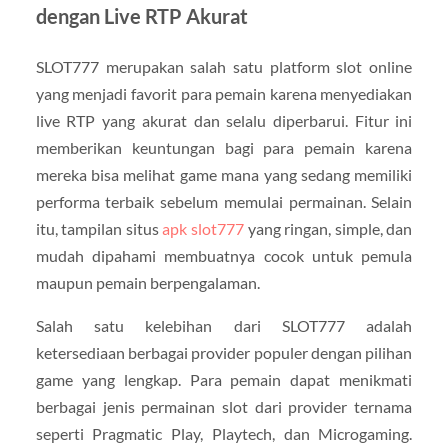
dengan Live RTP Akurat
SLOT777 merupakan salah satu platform slot online
yang menjadi favorit para pemain karena menyediakan
live RTP yang akurat dan selalu diperbarui. Fitur ini
memberikan keuntungan bagi para pemain karena
mereka bisa melihat game mana yang sedang memiliki
performa terbaik sebelum memulai permainan. Selain
itu, tampilan situs
apk slot777
yang ringan, simple, dan
mudah dipahami membuatnya cocok untuk pemula
maupun pemain berpengalaman.
Salah satu kelebihan dari SLOT777 adalah
ketersediaan berbagai provider populer dengan pilihan
game yang lengkap. Para pemain dapat menikmati
berbagai jenis permainan slot dari provider ternama
seperti Pragmatic Play, Playtech, dan Microgaming.