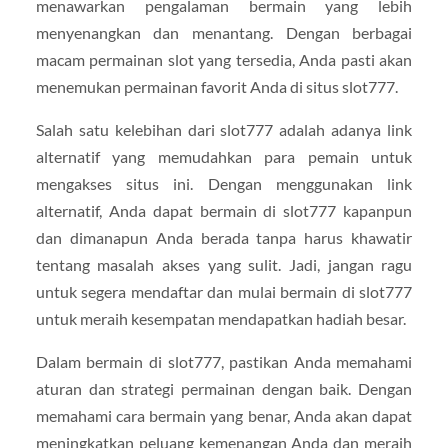
menawarkan pengalaman bermain yang lebih
menyenangkan dan menantang. Dengan berbagai
macam permainan slot yang tersedia, Anda pasti akan
menemukan permainan favorit Anda di situs slot777.
Salah satu kelebihan dari slot777 adalah adanya link
alternatif yang memudahkan para pemain untuk
mengakses situs ini. Dengan menggunakan link
alternatif, Anda dapat bermain di slot777 kapanpun
dan dimanapun Anda berada tanpa harus khawatir
tentang masalah akses yang sulit. Jadi, jangan ragu
untuk segera mendaftar dan mulai bermain di slot777
untuk meraih kesempatan mendapatkan hadiah besar.
Dalam bermain di slot777, pastikan Anda memahami
aturan dan strategi permainan dengan baik. Dengan
memahami cara bermain yang benar, Anda akan dapat
meningkatkan peluang kemenangan Anda dan meraih