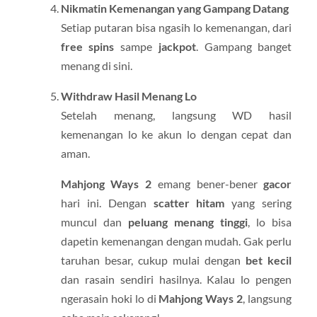
Nikmatin Kemenangan yang Gampang Datang
Setiap putaran bisa ngasih lo kemenangan, dari
free spins
sampe
jackpot
. Gampang banget
menang di sini.
Withdraw Hasil Menang Lo
Setelah menang, langsung WD hasil
kemenangan lo ke akun lo dengan cepat dan
aman.
Mahjong Ways 2
emang bener-bener
gacor
hari ini. Dengan
scatter hitam
yang sering
muncul dan
peluang menang tinggi
, lo bisa
dapetin kemenangan dengan mudah. Gak perlu
taruhan besar, cukup mulai dengan
bet kecil
dan rasain sendiri hasilnya. Kalau lo pengen
ngerasain hoki lo di
Mahjong Ways 2
, langsung