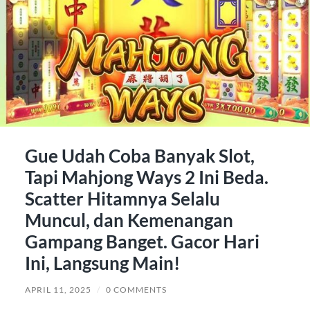
Gue Udah Coba Banyak Slot,
Tapi Mahjong Ways 2 Ini Beda.
Scatter Hitamnya Selalu
Muncul, dan Kemenangan
Gampang Banget. Gacor Hari
Ini, Langsung Main!
APRIL 11, 2025
/
0 COMMENTS