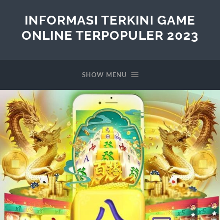
INFORMASI TERKINI GAME
ONLINE TERPOPULER 2023
SHOW MENU