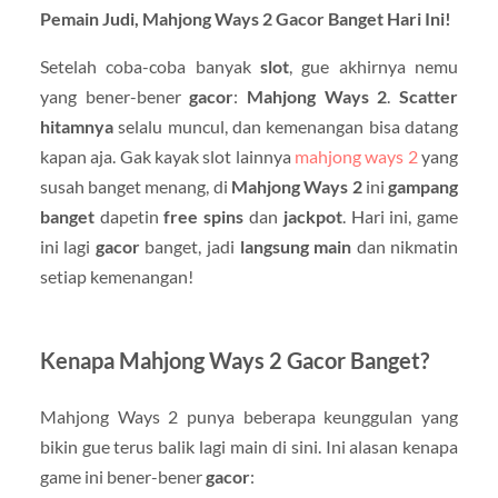
Pemain Judi, Mahjong Ways 2 Gacor Banget Hari Ini!
Setelah coba-coba banyak
slot
, gue akhirnya nemu
yang bener-bener
gacor
:
Mahjong Ways 2
.
Scatter
hitamnya
selalu muncul, dan kemenangan bisa datang
kapan aja. Gak kayak slot lainnya
mahjong ways 2
yang
susah banget menang, di
Mahjong Ways 2
ini
gampang
banget
dapetin
free spins
dan
jackpot
. Hari ini, game
ini lagi
gacor
banget, jadi
langsung main
dan nikmatin
setiap kemenangan!
Kenapa Mahjong Ways 2 Gacor Banget?
Mahjong Ways 2 punya beberapa keunggulan yang
bikin gue terus balik lagi main di sini. Ini alasan kenapa
game ini bener-bener
gacor
: