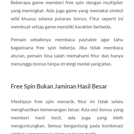
Beberapa game memberi free spin dengan multiplier
yang meningkat. Ada juga game yang memakai simbol
wild khusus selama putaran bonus. Fitur seperti ini
membuat setiap game memiliki karakter berbeda.
Pemain sebaiknya membaca paytable agar tahu
bagaimana free spin bekerja. Jika tidak membaca
aturan, pemain bisa salah memahami fitur dan hanya
menunggu bonus tanpa strategi modal yang jelas.
Free Spin Bukan Jaminan Hasil Besar
Meskipun free spin menarik, fitur ini tidak selalu
menghasilkan kemenangan besar. Ada sesi bonus yang
memberi hasil kecil, ada juga yang lebih
menguntungkan. Semua bergantung pada kombinasi
simbol yang muncul selama putaran gratis.