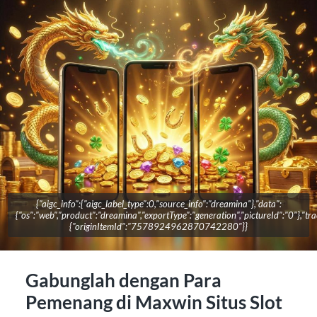
{"aigc_info":{"aigc_label_type":0,"source_info":"dreamina"},"data":
{"os":"web","product":"dreamina","exportType":"generation","pictureId":"0"},"tra
{"originItemId":"7578924962870742280"}}
Gabunglah dengan Para
Pemenang di Maxwin Situs Slot