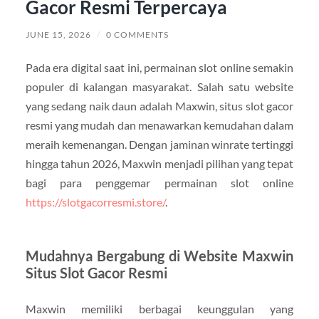
Gacor Resmi Terpercaya
JUNE 15, 2026
/
0 COMMENTS
Pada era digital saat ini, permainan slot online semakin
populer di kalangan masyarakat. Salah satu website
yang sedang naik daun adalah Maxwin, situs slot gacor
resmi yang mudah dan menawarkan kemudahan dalam
meraih kemenangan. Dengan jaminan winrate tertinggi
hingga tahun 2026, Maxwin menjadi pilihan yang tepat
bagi para penggemar permainan slot online
https://slotgacorresmi.store/
.
Mudahnya Bergabung di Website Maxwin
Situs Slot Gacor Resmi
Maxwin memiliki berbagai keunggulan yang