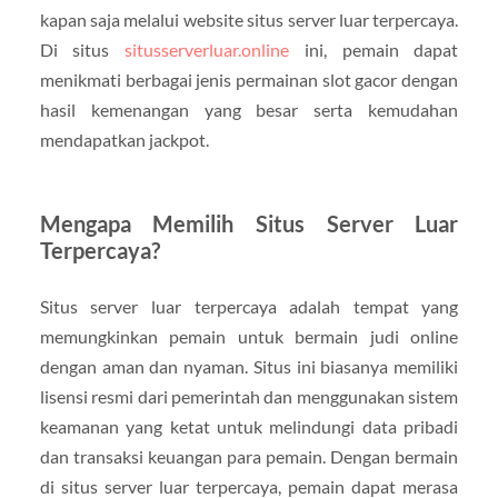
kapan saja melalui website situs server luar terpercaya.
Di situs
situsserverluar.online
ini, pemain dapat
menikmati berbagai jenis permainan slot gacor dengan
hasil kemenangan yang besar serta kemudahan
mendapatkan jackpot.
Mengapa Memilih Situs Server Luar
Terpercaya?
Situs server luar terpercaya adalah tempat yang
memungkinkan pemain untuk bermain judi online
dengan aman dan nyaman. Situs ini biasanya memiliki
lisensi resmi dari pemerintah dan menggunakan sistem
keamanan yang ketat untuk melindungi data pribadi
dan transaksi keuangan para pemain. Dengan bermain
di situs server luar terpercaya, pemain dapat merasa