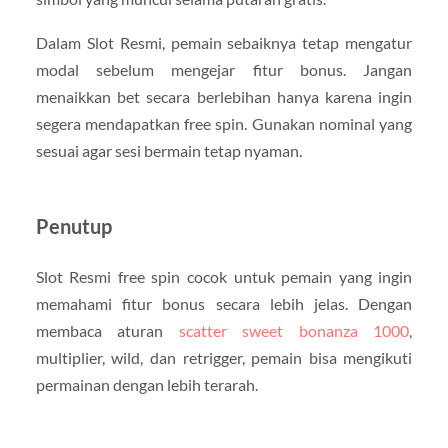
Dalam Slot Resmi, pemain sebaiknya tetap mengatur
modal sebelum mengejar fitur bonus. Jangan
menaikkan bet secara berlebihan hanya karena ingin
segera mendapatkan free spin. Gunakan nominal yang
sesuai agar sesi bermain tetap nyaman.
Penutup
Slot Resmi free spin cocok untuk pemain yang ingin
memahami fitur bonus secara lebih jelas. Dengan
membaca aturan
scatter sweet bonanza 1000
,
multiplier, wild, dan retrigger, pemain bisa mengikuti
permainan dengan lebih terarah.