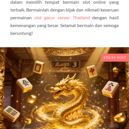
dalam memilih tempat bermain slot online yang
terbaik. Bermainlah dengan bijak dan nikmati keseruan
permainan
slot gacor server Thailand
dengan hasil
kemenangan yang besar. Selamat bermain dan semoga
beruntung!
STICKY POST