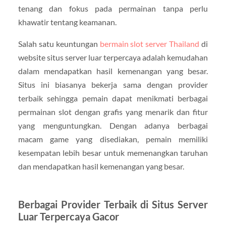
tenang dan fokus pada permainan tanpa perlu
khawatir tentang keamanan.
Salah satu keuntungan
bermain slot server Thailand
di
website situs server luar terpercaya adalah kemudahan
dalam mendapatkan hasil kemenangan yang besar.
Situs ini biasanya bekerja sama dengan provider
terbaik sehingga pemain dapat menikmati berbagai
permainan slot dengan grafis yang menarik dan fitur
yang menguntungkan. Dengan adanya berbagai
macam game yang disediakan, pemain memiliki
kesempatan lebih besar untuk memenangkan taruhan
dan mendapatkan hasil kemenangan yang besar.
Berbagai Provider Terbaik di Situs Server
Luar Terpercaya Gacor