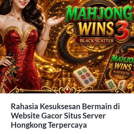
Rahasia Kesuksesan Bermain di
Website Gacor Situs Server
Hongkong Terpercaya