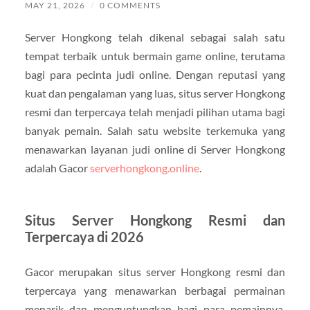
MAY 21, 2026
/
0 COMMENTS
Server Hongkong telah dikenal sebagai salah satu
tempat terbaik untuk bermain game online, terutama
bagi para pecinta judi online. Dengan reputasi yang
kuat dan pengalaman yang luas, situs server Hongkong
resmi dan terpercaya telah menjadi pilihan utama bagi
banyak pemain. Salah satu website terkemuka yang
menawarkan layanan judi online di Server Hongkong
adalah Gacor
serverhongkong.online
.
Situs Server Hongkong Resmi dan
Terpercaya di 2026
Gacor merupakan situs server Hongkong resmi dan
terpercaya yang menawarkan berbagai permainan
menarik dan menguntungkan bagi para pemainnya.