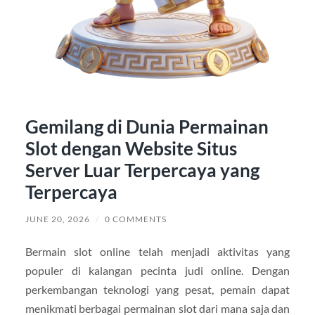
Gemilang di Dunia Permainan
Slot dengan Website Situs
Server Luar Terpercaya yang
Terpercaya
JUNE 20, 2026
/
0 COMMENTS
Bermain slot online telah menjadi aktivitas yang
populer di kalangan pecinta judi online. Dengan
perkembangan teknologi yang pesat, pemain dapat
menikmati berbagai permainan slot dari mana saja dan