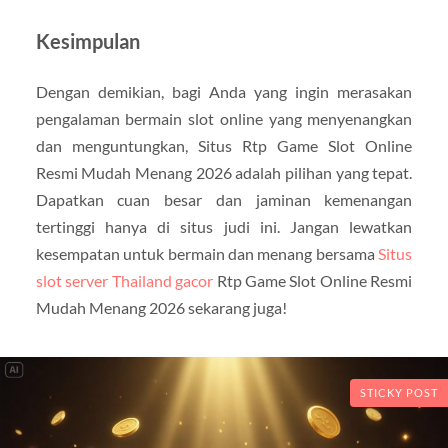
Kesimpulan
Dengan demikian, bagi Anda yang ingin merasakan
pengalaman bermain slot online yang menyenangkan
dan menguntungkan, Situs Rtp Game Slot Online
Resmi Mudah Menang 2026 adalah pilihan yang tepat.
Dapatkan cuan besar dan jaminan kemenangan
tertinggi hanya di situs judi ini. Jangan lewatkan
kesempatan untuk bermain dan menang bersama
Situs
slot server Thailand gacor
Rtp Game Slot Online Resmi
Mudah Menang 2026 sekarang juga!
STICKY POST