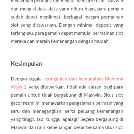
melakukan pendaftaran melalui website resmi Maxwin
dan mengisi data-data yang dibutuhkan, para pemain
sudah dapat menikmati berbagai macam permainan
slot yang ditawarkan. Dengan minimal deposit yang
terjangkau, para pemain dapat memulai permainan slot
mereka dan meraih kemenangan dengan mudah.
Kesimpulan
Dengan segala
keunggulan dan kemudahan Mahjong
Ways 2
yang ditawarkan, tidak ada alasan bagi para
pemain untuk tidak bergabung di Maxwin. Situs slot
gacor resmi ini menawarkan pengalaman bermain yang
seru dan menegangkan, serta peluang kemenangan
yang tinggi. Jadi tunggu apalagi? Segera bergabung di
Maxwin dan raih kemenangan besar bersama situs slot