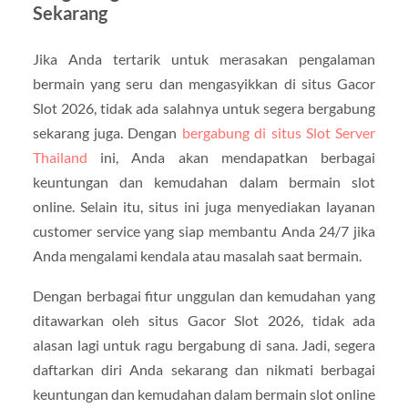
Sekarang
Jika Anda tertarik untuk merasakan pengalaman
bermain yang seru dan mengasyikkan di situs Gacor
Slot 2026, tidak ada salahnya untuk segera bergabung
sekarang juga. Dengan
bergabung di situs Slot Server
Thailand
ini, Anda akan mendapatkan berbagai
keuntungan dan kemudahan dalam bermain slot
online. Selain itu, situs ini juga menyediakan layanan
customer service yang siap membantu Anda 24/7 jika
Anda mengalami kendala atau masalah saat bermain.
Dengan berbagai fitur unggulan dan kemudahan yang
ditawarkan oleh situs Gacor Slot 2026, tidak ada
alasan lagi untuk ragu bergabung di sana. Jadi, segera
daftarkan diri Anda sekarang dan nikmati berbagai
keuntungan dan kemudahan dalam bermain slot online