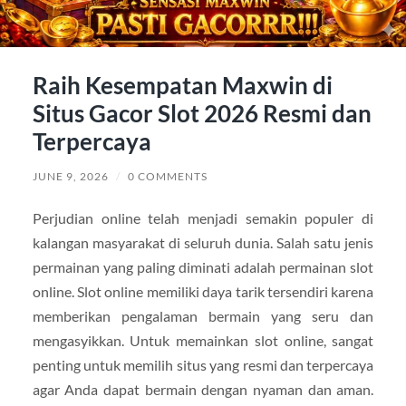
Raih Kesempatan Maxwin di
Situs Gacor Slot 2026 Resmi dan
Terpercaya
JUNE 9, 2026
/
0 COMMENTS
Perjudian online telah menjadi semakin populer di
kalangan masyarakat di seluruh dunia. Salah satu jenis
permainan yang paling diminati adalah permainan slot
online. Slot online memiliki daya tarik tersendiri karena
memberikan pengalaman bermain yang seru dan
mengasyikkan. Untuk memainkan slot online, sangat
penting untuk memilih situs yang resmi dan terpercaya
agar Anda dapat bermain dengan nyaman dan aman.