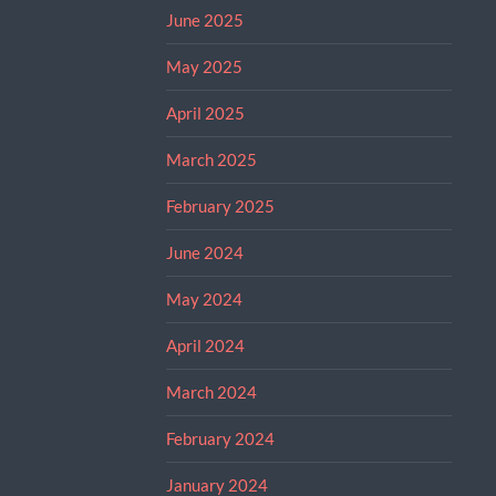
June 2025
May 2025
April 2025
March 2025
February 2025
June 2024
May 2024
April 2024
March 2024
February 2024
January 2024