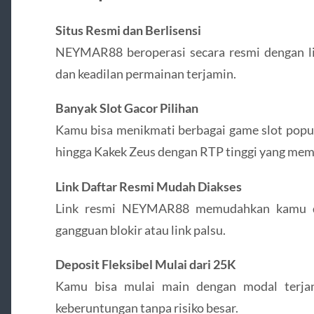
Situs Resmi dan Berlisensi
NEYMAR88 beroperasi secara resmi dengan lis
dan keadilan permainan terjamin.
Banyak Slot Gacor Pilihan
Kamu bisa menikmati berbagai game slot popul
hingga Kakek Zeus dengan RTP tinggi yang me
Link Daftar Resmi Mudah Diakses
Link resmi NEYMAR88 memudahkan kamu da
gangguan blokir atau link palsu.
Deposit Fleksibel Mulai dari 25K
Kamu bisa mulai main dengan modal terjan
keberuntungan tanpa risiko besar.