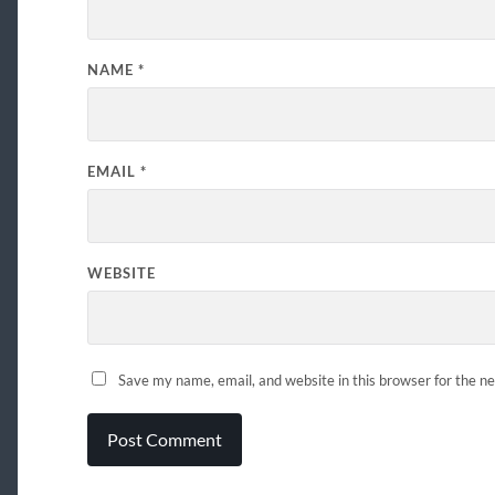
NAME
*
EMAIL
*
WEBSITE
Save my name, email, and website in this browser for the n