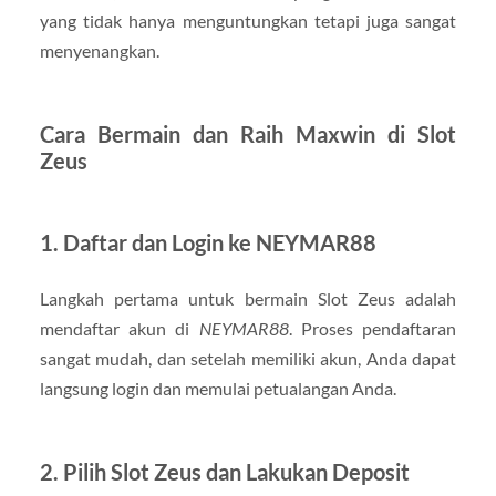
yang tidak hanya menguntungkan tetapi juga sangat
menyenangkan.
Cara Bermain dan Raih Maxwin di Slot
Zeus
1.
Daftar dan Login ke NEYMAR88
Langkah pertama untuk bermain Slot Zeus adalah
mendaftar akun di
NEYMAR88
. Proses pendaftaran
sangat mudah, dan setelah memiliki akun, Anda dapat
langsung login dan memulai petualangan Anda.
2.
Pilih Slot Zeus dan Lakukan Deposit