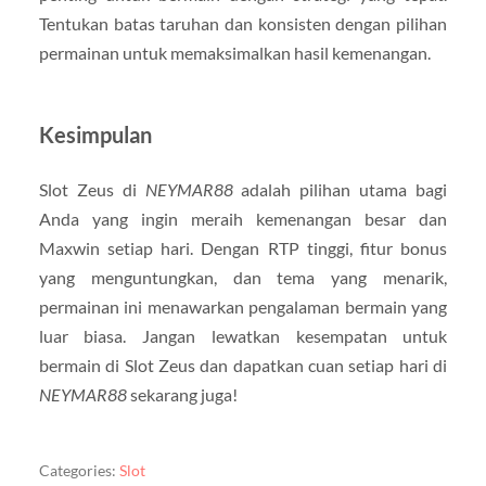
Tentukan batas taruhan dan konsisten dengan pilihan
permainan untuk memaksimalkan hasil kemenangan.
Kesimpulan
Slot Zeus di
NEYMAR88
adalah pilihan utama bagi
Anda yang ingin meraih kemenangan besar dan
Maxwin setiap hari. Dengan RTP tinggi, fitur bonus
yang menguntungkan, dan tema yang menarik,
permainan ini menawarkan pengalaman bermain yang
luar biasa. Jangan lewatkan kesempatan untuk
bermain di Slot Zeus dan dapatkan cuan setiap hari di
NEYMAR88
sekarang juga!
Categories:
Slot