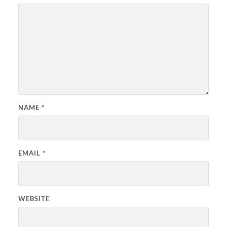
NAME
*
EMAIL
*
WEBSITE