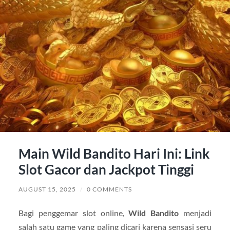
Main Wild Bandito Hari Ini: Link
Slot Gacor dan Jackpot Tinggi
AUGUST 15, 2025
/
0 COMMENTS
Bagi penggemar slot online,
Wild Bandito
menjadi
salah satu game yang paling dicari karena sensasi seru