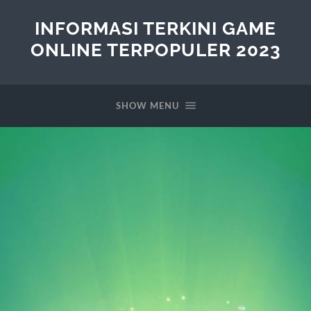
INFORMASI TERKINI GAME
ONLINE TERPOPULER 2023
SHOW MENU