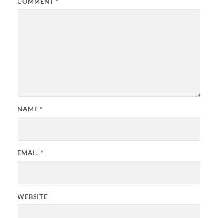
COMMENT
*
NAME
*
EMAIL
*
WEBSITE