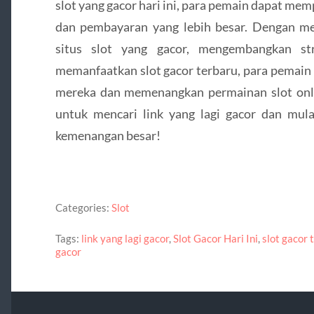
slot yang gacor hari ini, para pemain dapat me
dan pembayaran yang lebih besar. Dengan me
situs slot yang gacor, mengembangkan st
memanfaatkan slot gacor terbaru, para pemai
mereka dan memenangkan permainan slot onli
untuk mencari link yang lagi gacor dan mula
kemenangan besar!
Categories:
Slot
Tags:
link yang lagi gacor
,
Slot Gacor Hari Ini
,
slot gacor 
gacor