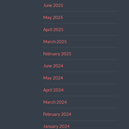
June 2025
May 2025
April 2025
March 2025
February 2025
June 2024
May 2024
April 2024
March 2024
February 2024
January 2024