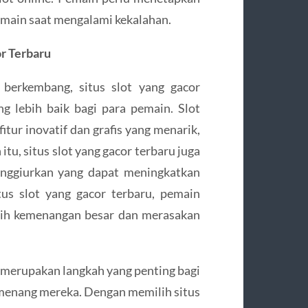
ermain saat mengalami kekalahan.
r Terbaru
berkembang, situs slot yang gacor
 lebih baik bagi para pemain. Slot
itur inovatif dan grafis yang menarik,
tu, situs slot yang gacor terbaru juga
nggiurkan yang dapat meningkatkan
us slot yang gacor terbaru, pemain
raih kemenangan besar dan merasakan
25 merupakan langkah yang penting bagi
menang mereka. Dengan memilih situs