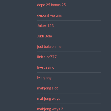
depo 25 bonus 25
deposit via qris
Joker 123
Judi Bola
judi bola online
link slot777
live casino
Mahjong
mahjong slot
mahjong ways
mahjong ways 2