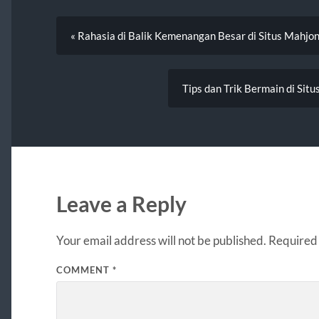
« Rahasia di Balik Kemenangan Besar di Situs Mahjo
Tips dan Trik Bermain di Si
Leave a Reply
Your email address will not be published.
Required 
COMMENT
*