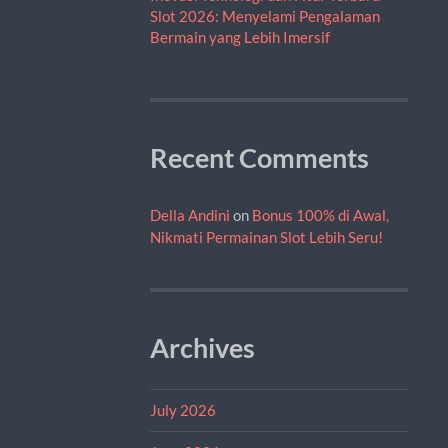
Slot 2026: Menyelami Pengalaman
Bermain yang Lebih Imersif
Recent Comments
Della Andini
on
Bonus 100% di Awal,
Nikmati Permainan Slot Lebih Seru!
Archives
July 2026