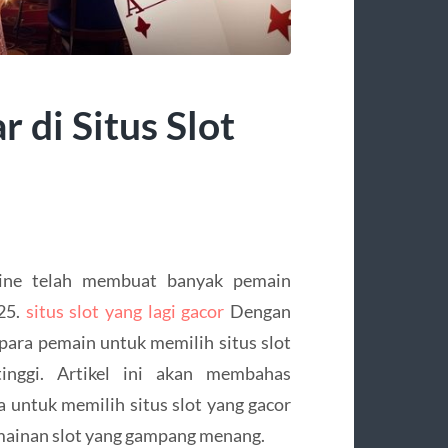
 di Situs Slot
nline telah membuat banyak pemain
025.
situs slot yang lagi gacor
Dengan
 para pemain untuk memilih situs slot
nggi. Artikel ini akan membahas
ia untuk memilih situs slot yang gacor
rmainan slot yang gampang menang.