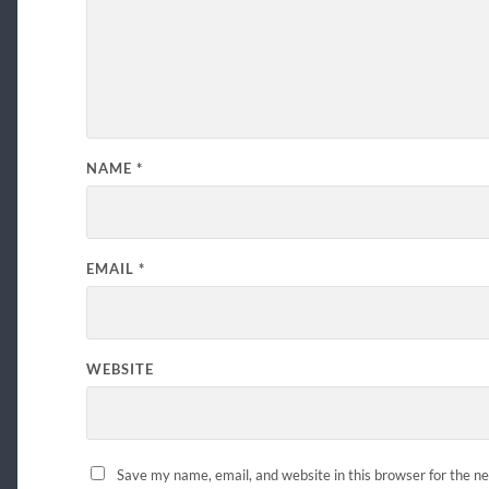
NAME
*
EMAIL
*
WEBSITE
Save my name, email, and website in this browser for the n