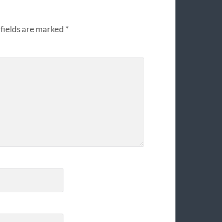
fields are marked
*