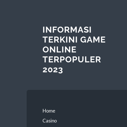
INFORMASI
TERKINI GAME
ONLINE
TERPOPULER
2023
Home
Casino