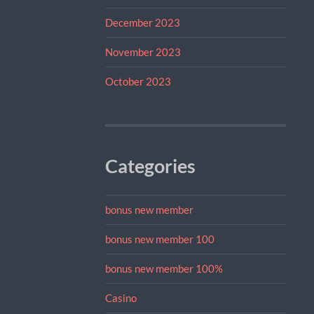
December 2023
November 2023
October 2023
Categories
bonus new member
bonus new member 100
bonus new member 100%
Casino