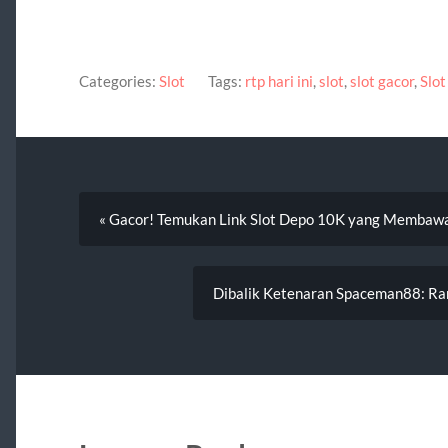
Categories:
Slot
Tags:
rtp hari ini
,
slot
,
slot gacor
,
Slot
« Gacor! Temukan Link Slot Depo 10K yang Membawa
Dibalik Ketenaran Spaceman88: Ra