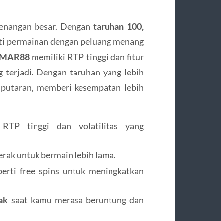
menangan besar. Dengan
taruhan 100,
ati permainan dengan peluang menang
MAR88
memiliki RTP tinggi dan fitur
terjadi. Dengan taruhan yang lebih
k putaran, memberi kesempatan lebih
TP tinggi dan volatilitas yang
erak untuk bermain lebih lama.
erti free spins untuk meningkatkan
ak
saat kamu merasa beruntung dan