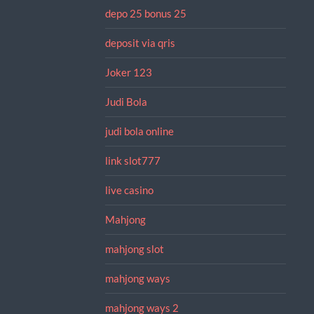
depo 25 bonus 25
deposit via qris
Joker 123
Judi Bola
judi bola online
link slot777
live casino
Mahjong
mahjong slot
mahjong ways
mahjong ways 2