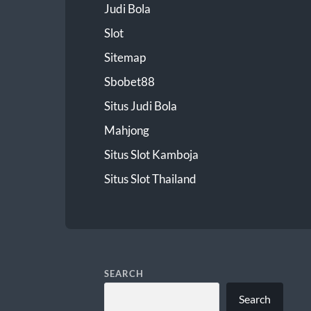
Judi Bola
Slot
Sitemap
Sbobet88
Situs Judi Bola
Mahjong
Situs Slot Kamboja
Situs Slot Thailand
SEARCH
Search