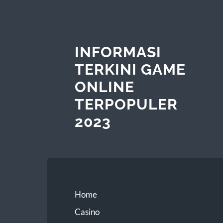
INFORMASI
TERKINI GAME
ONLINE
TERPOPULER
2023
Home
Casino