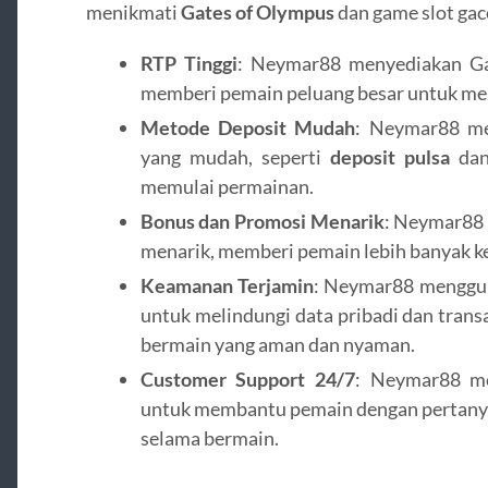
menikmati
Gates of Olympus
dan game slot gac
RTP Tinggi
: Neymar88 menyediakan G
memberi pemain peluang besar untuk me
Metode Deposit Mudah
: Neymar88 me
yang mudah, seperti
deposit pulsa
da
memulai permainan.
Bonus dan Promosi Menarik
: Neymar88
menarik, memberi pemain lebih banyak 
Keamanan Terjamin
: Neymar88 menggun
untuk melindungi data pribadi dan tran
bermain yang aman dan nyaman.
Customer Support 24/7
: Neymar88 me
untuk membantu pemain dengan pertanya
selama bermain.