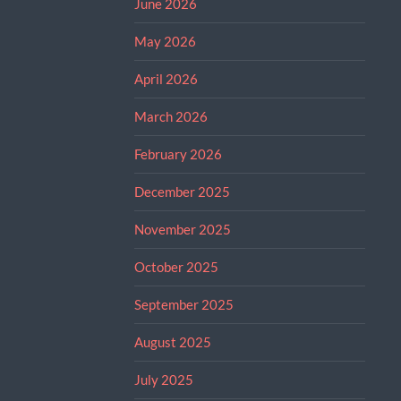
June 2026
May 2026
April 2026
March 2026
February 2026
December 2025
November 2025
October 2025
September 2025
August 2025
July 2025