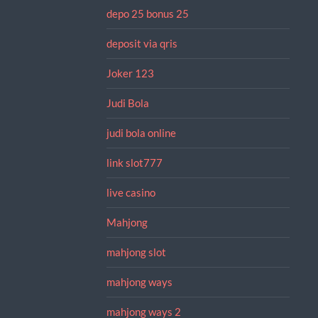
depo 25 bonus 25
deposit via qris
Joker 123
Judi Bola
judi bola online
link slot777
live casino
Mahjong
mahjong slot
mahjong ways
mahjong ways 2