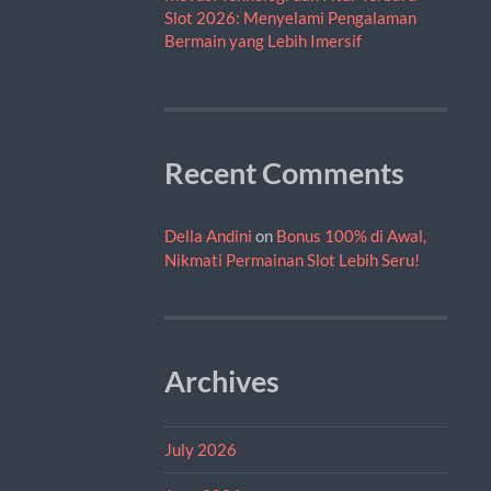
Slot 2026: Menyelami Pengalaman
Bermain yang Lebih Imersif
Recent Comments
Della Andini
on
Bonus 100% di Awal,
Nikmati Permainan Slot Lebih Seru!
Archives
July 2026