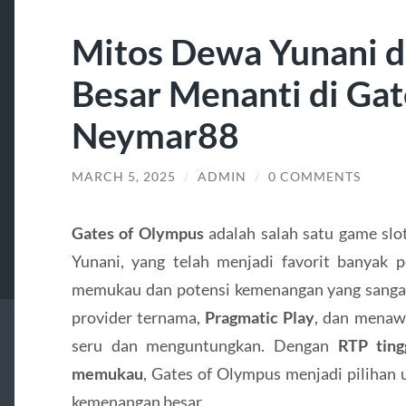
Mitos Dewa Yunani 
Besar Menanti di Gat
Neymar88
MARCH 5, 2025
/
ADMIN
/
0 COMMENTS
Gates of Olympus
adalah salah satu game slo
Yunani, yang telah menjadi favorit banyak p
memukau dan potensi kemenangan yang sangat
provider ternama,
Pragmatic Play
, dan menaw
seru dan menguntungkan. Dengan
RTP ting
memukau
, Gates of Olympus menjadi pilihan
kemenangan besar.