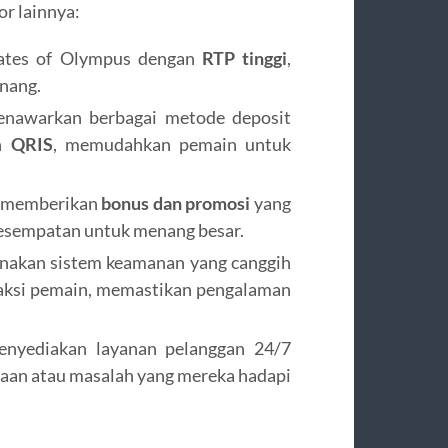
or lainnya:
ates of Olympus dengan
RTP tinggi
,
nang.
nawarkan berbagai metode deposit
n
QRIS
, memudahkan pemain untuk
 memberikan
bonus dan promosi
yang
kesempatan untuk menang besar.
akan sistem keamanan yang canggih
saksi pemain, memastikan pengalaman
nyediakan layanan pelanggan 24/7
an atau masalah yang mereka hadapi