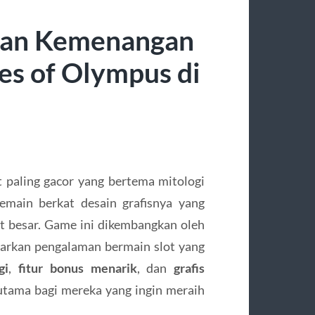
dan Kemenangan
es of Olympus di
t paling gacor yang bertema mitologi
emain berkat desain grafisnya yang
 besar. Game ini dikembangkan oleh
arkan pengalaman bermain slot yang
gi
,
fitur bonus menarik
, dan
grafis
 utama bagi mereka yang ingin meraih