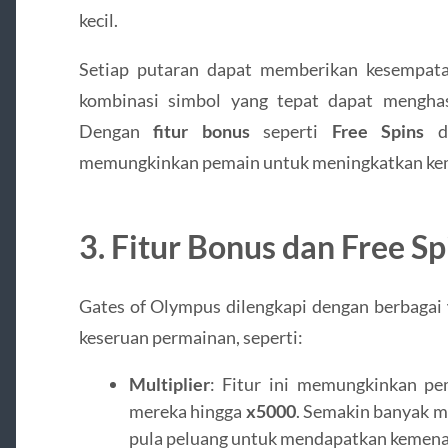
kecil.
Setiap putaran dapat memberikan kesempat
kombinasi simbol yang tepat dapat menghas
Dengan
fitur bonus
seperti
Free Spins
d
memungkinkan pemain untuk meningkatkan keme
3. Fitur Bonus dan Free S
Gates of Olympus dilengkapi dengan berbagai
keseruan permainan, seperti:
Multiplier
: Fitur ini memungkinkan p
mereka hingga
x5000
. Semakin banyak m
pula peluang untuk mendapatkan kemena