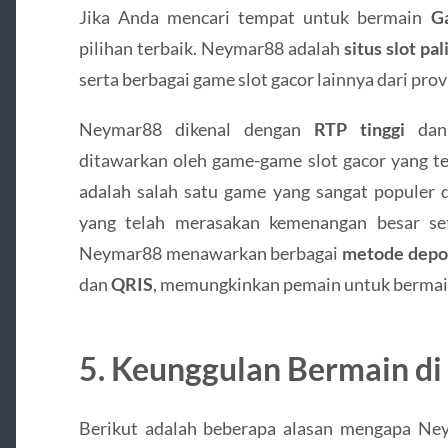
Jika Anda mencari tempat untuk bermain
G
pilihan terbaik. Neymar88 adalah
situs slot pa
serta berbagai game slot gacor lainnya dari prov
Neymar88 dikenal dengan
RTP tinggi
dan 
ditawarkan oleh game-game slot gacor yang ter
adalah salah satu game yang sangat populer
yang telah merasakan kemenangan besar set
Neymar88 menawarkan berbagai
metode depo
dan
QRIS
, memungkinkan pemain untuk bermain
5. Keunggulan Bermain d
Berikut adalah beberapa alasan mengapa Ne