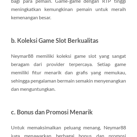
bagi para pemain. Game-game dengan RTP tinggi
meningkatkan kemungkinan pemain untuk meraih
kemenangan besar.
b. Koleksi Game Slot Berkualitas
Neymar88 memiliki koleksi game slot yang sangat
beragam dari provider terpercaya. Setiap game
memiliki fitur menarik dan grafis yang memukau,
sehingga pengalaman bermain semakin menyenangkan
dan menguntungkan.
c. Bonus dan Promosi Menarik
Untuk memaksimalkan peluang menang, Neymar88
juga menawarkan berbagai bonus dan promosi