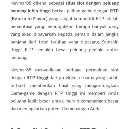
Neymar88 dikenal sebagai
situs slot dengan peluang
menang lebih tinggi
berkat pilihan game dengan
RTP
(Return to Player)
yang sangat kompetitif. RTP adalah
persentase yang menunjukkan berapa banyak uang
yang akan dibayarkan kepada pemain dalam jangka
panjang dari total taruhan yang dipasang. Semakin
tinggi RTP, semakin besar peluang pemain untuk
menang.
Neymar88 menyediakan berbagai permainan slot
dengan
RTP tinggi
dari provider ternama yang sudah
terbukti memberikan hasil yang menguntungkan.
Game-game dengan RTP tinggi ini memberi Anda
peluang lebih besar untuk meraih kemenangan besar
dan meningkatkan potensi kemenangan Anda.