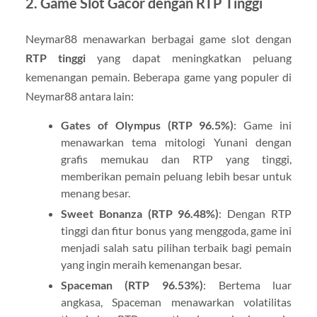
2. Game Slot Gacor dengan RTP Tinggi
Neymar88 menawarkan berbagai game slot dengan
RTP tinggi
yang dapat meningkatkan peluang
kemenangan pemain. Beberapa game yang populer di
Neymar88 antara lain:
Gates of Olympus (RTP 96.5%)
: Game ini
menawarkan tema mitologi Yunani dengan
grafis memukau dan RTP yang tinggi,
memberikan pemain peluang lebih besar untuk
menang besar.
Sweet Bonanza (RTP 96.48%)
: Dengan RTP
tinggi dan fitur bonus yang menggoda, game ini
menjadi salah satu pilihan terbaik bagi pemain
yang ingin meraih kemenangan besar.
Spaceman (RTP 96.53%)
: Bertema luar
angkasa, Spaceman menawarkan volatilitas