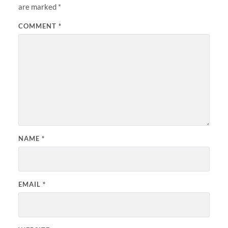
are marked
*
COMMENT
*
NAME
*
EMAIL
*