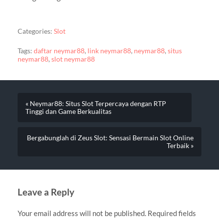
Categories:
Slot
Tags:
daftar neymar88
,
link neymar88
,
neymar88
,
situs
neymar88
,
slot neymar88
« Neymar88: Situs Slot Terpercaya dengan RTP
Tinggi dan Game Berkualitas
Bergabunglah di Zeus Slot: Sensasi Bermain Slot Online
Terbaik »
Leave a Reply
Your email address will not be published.
Required fields