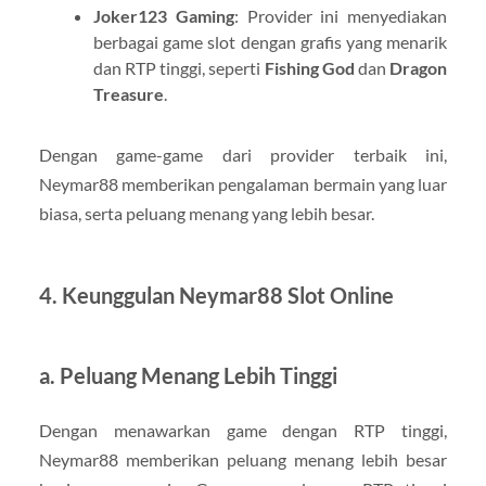
Joker123 Gaming
: Provider ini menyediakan
berbagai game slot dengan grafis yang menarik
dan RTP tinggi, seperti
Fishing God
dan
Dragon
Treasure
.
Dengan game-game dari provider terbaik ini,
Neymar88 memberikan pengalaman bermain yang luar
biasa, serta peluang menang yang lebih besar.
4. Keunggulan Neymar88 Slot Online
a. Peluang Menang Lebih Tinggi
Dengan menawarkan game dengan RTP tinggi,
Neymar88 memberikan peluang menang lebih besar