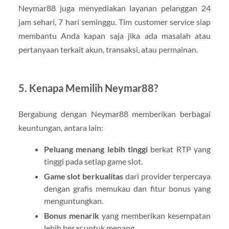
Neymar88 juga menyediakan layanan pelanggan 24
jam sehari, 7 hari seminggu. Tim customer service siap
membantu Anda kapan saja jika ada masalah atau
pertanyaan terkait akun, transaksi, atau permainan.
5. Kenapa Memilih Neymar88?
Bergabung dengan Neymar88 memberikan berbagai
keuntungan, antara lain:
Peluang menang lebih tinggi
berkat RTP yang
tinggi pada setiap game slot.
Game slot berkualitas
dari provider terpercaya
dengan grafis memukau dan fitur bonus yang
menguntungkan.
Bonus menarik
yang memberikan kesempatan
lebih besar untuk menang.