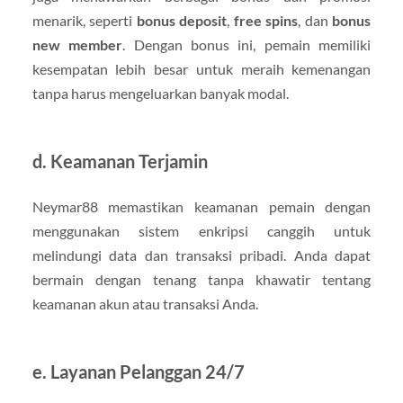
menarik, seperti
bonus deposit
,
free spins
, dan
bonus
new member
. Dengan bonus ini, pemain memiliki
kesempatan lebih besar untuk meraih kemenangan
tanpa harus mengeluarkan banyak modal.
d. Keamanan Terjamin
Neymar88 memastikan keamanan pemain dengan
menggunakan sistem enkripsi canggih untuk
melindungi data dan transaksi pribadi. Anda dapat
bermain dengan tenang tanpa khawatir tentang
keamanan akun atau transaksi Anda.
e. Layanan Pelanggan 24/7