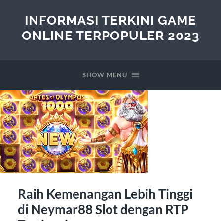
INFORMASI TERKINI GAME
ONLINE TERPOPULER 2023
SHOW MENU
Raih Kemenangan Lebih Tinggi
di Neymar88 Slot dengan RTP