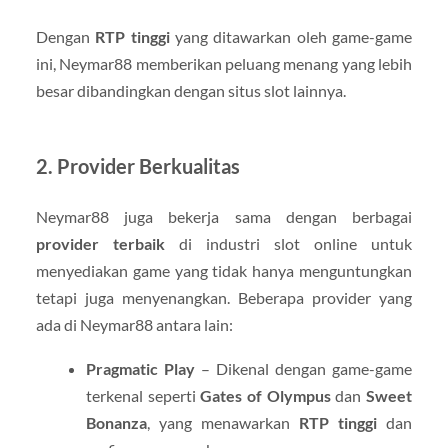
Dengan
RTP tinggi
yang ditawarkan oleh game-game
ini, Neymar88 memberikan peluang menang yang lebih
besar dibandingkan dengan situs slot lainnya.
2. Provider Berkualitas
Neymar88 juga bekerja sama dengan berbagai
provider terbaik
di industri slot online untuk
menyediakan game yang tidak hanya menguntungkan
tetapi juga menyenangkan. Beberapa provider yang
ada di Neymar88 antara lain:
Pragmatic Play
– Dikenal dengan game-game
terkenal seperti
Gates of Olympus
dan
Sweet
Bonanza
, yang menawarkan
RTP tinggi
dan