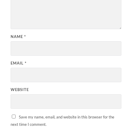
NAME
*
EMAIL
*
WEBSITE
Save my name, email, and website in this browser for the
next time I comment.