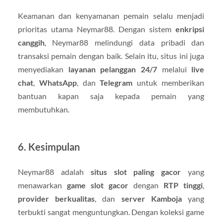
Keamanan dan kenyamanan pemain selalu menjadi
prioritas utama Neymar88. Dengan sistem
enkripsi
canggih
, Neymar88 melindungi data pribadi dan
transaksi pemain dengan baik. Selain itu, situs ini juga
menyediakan
layanan pelanggan 24/7
melalui
live
chat
,
WhatsApp
, dan
Telegram
untuk memberikan
bantuan kapan saja kepada pemain yang
membutuhkan.
6. Kesimpulan
Neymar88 adalah
situs slot paling gacor
yang
menawarkan
game slot gacor
dengan
RTP tinggi
,
provider berkualitas
, dan
server Kamboja
yang
terbukti sangat menguntungkan. Dengan koleksi game