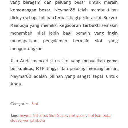
yang beragam dan peluang besar untuk meraih
kemenangan besar
, Neymar88 telah membuktikan
dirinya sebagai pilihan terbaik bagi pecinta slot.
Server
Kamboja
yang memiliki
kegacoran terbukti
semakin
menambah nilai lebih bagi pemain yang ingin
mendapatkan pengalaman bermain slot yang
menguntungkan.
Jika Anda mencari situs slot yang menyajikan
game
berkualitas
,
RTP tinggi
, dan peluang
menang besar
,
Neymar88 adalah pilihan yang sangat tepat untuk
Anda.
Categories:
Slot
Tags:
neymar88
,
Situs Slot Gacor
,
slot gacor
,
slot kamboja
,
slot server kamboja