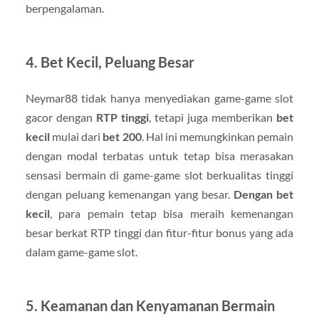
berpengalaman.
4. Bet Kecil, Peluang Besar
Neymar88 tidak hanya menyediakan game-game slot
gacor dengan
RTP tinggi
, tetapi juga memberikan
bet
kecil
mulai dari
bet 200
. Hal ini memungkinkan pemain
dengan modal terbatas untuk tetap bisa merasakan
sensasi bermain di game-game slot berkualitas tinggi
dengan peluang kemenangan yang besar.
Dengan bet
kecil
, para pemain tetap bisa meraih kemenangan
besar berkat RTP tinggi dan fitur-fitur bonus yang ada
dalam game-game slot.
5. Keamanan dan Kenyamanan Bermain