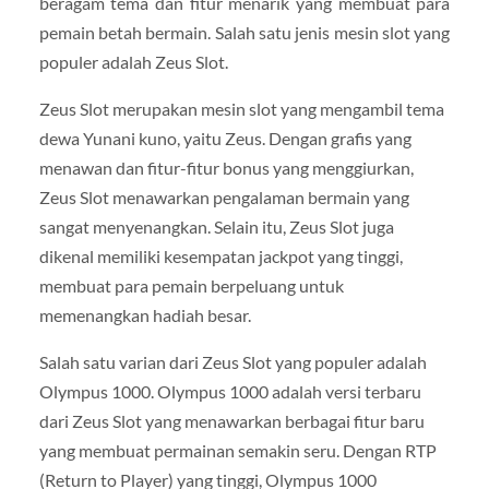
beragam tema dan fitur menarik yang membuat para
pemain betah bermain. Salah satu jenis mesin slot yang
populer adalah Zeus Slot.
Zeus Slot merupakan mesin slot yang mengambil tema
dewa Yunani kuno, yaitu Zeus. Dengan grafis yang
menawan dan fitur-fitur bonus yang menggiurkan,
Zeus Slot menawarkan pengalaman bermain yang
sangat menyenangkan. Selain itu, Zeus Slot juga
dikenal memiliki kesempatan jackpot yang tinggi,
membuat para pemain berpeluang untuk
memenangkan hadiah besar.
Salah satu varian dari Zeus Slot yang populer adalah
Olympus 1000. Olympus 1000 adalah versi terbaru
dari Zeus Slot yang menawarkan berbagai fitur baru
yang membuat permainan semakin seru. Dengan RTP
(Return to Player) yang tinggi, Olympus 1000