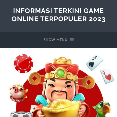
INFORMASI TERKINI GAME
ONLINE TERPOPULER 2023
SHOW MENU