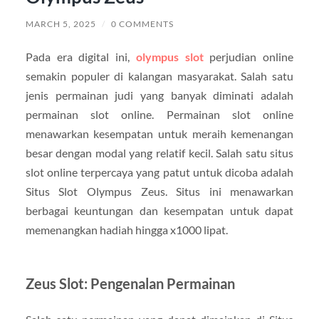
MARCH 5, 2025
/
0 COMMENTS
Pada era digital ini,
olympus slot
perjudian online
semakin populer di kalangan masyarakat. Salah satu
jenis permainan judi yang banyak diminati adalah
permainan slot online. Permainan slot online
menawarkan kesempatan untuk meraih kemenangan
besar dengan modal yang relatif kecil. Salah satu situs
slot online terpercaya yang patut untuk dicoba adalah
Situs Slot Olympus Zeus. Situs ini menawarkan
berbagai keuntungan dan kesempatan untuk dapat
memenangkan hadiah hingga x1000 lipat.
Zeus Slot: Pengenalan Permainan