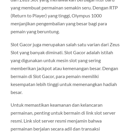
yang membuat permainan semakin seru. Dengan RTP
(Return to Player) yang tinggi, Olympus 1000
menjanjikan pengembalian yang besar bagi para
pemain yang beruntung.
Slot Gacor juga merupakan salah satu varian dari Zeus
Slot yang banyak diminati. Slot Gacor adalah istilah
yang digunakan untuk mesin slot yang sering
memberikan jackpot atau kemenangan besar. Dengan
bermain di Slot Gacor, para pemain memiliki
kesempatan lebih tinggi untuk memenangkan hadiah
besar.
Untuk memastikan keamanan dan kelancaran
permainan, penting untuk bermain di link slot server
resmi. Link slot server resmi menjamin bahwa
permainan berjalan secara adil dan transaksi