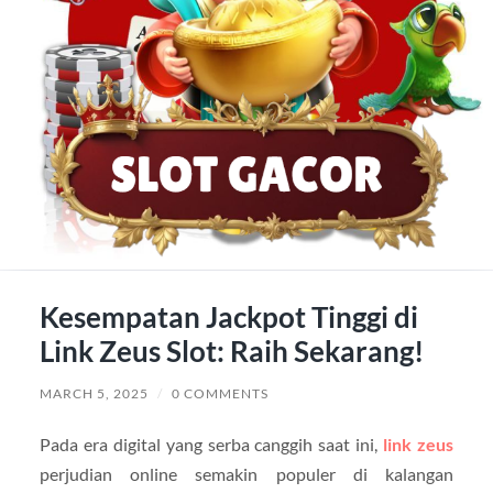
Kesempatan Jackpot Tinggi di
Link Zeus Slot: Raih Sekarang!
MARCH 5, 2025
/
0 COMMENTS
Pada era digital yang serba canggih saat ini,
link zeus
perjudian online semakin populer di kalangan