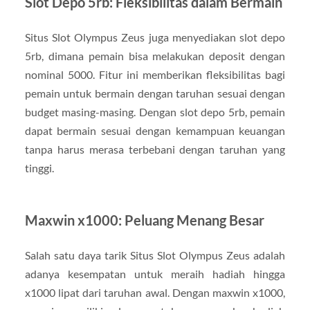
Slot Depo 5rb: Fleksibilitas dalam Bermain
Situs Slot Olympus Zeus juga menyediakan slot depo
5rb, dimana pemain bisa melakukan deposit dengan
nominal 5000. Fitur ini memberikan fleksibilitas bagi
pemain untuk bermain dengan taruhan sesuai dengan
budget masing-masing. Dengan slot depo 5rb, pemain
dapat bermain sesuai dengan kemampuan keuangan
tanpa harus merasa terbebani dengan taruhan yang
tinggi.
Maxwin x1000: Peluang Menang Besar
Salah satu daya tarik Situs Slot Olympus Zeus adalah
adanya kesempatan untuk meraih hadiah hingga
x1000 lipat dari taruhan awal. Dengan maxwin x1000,