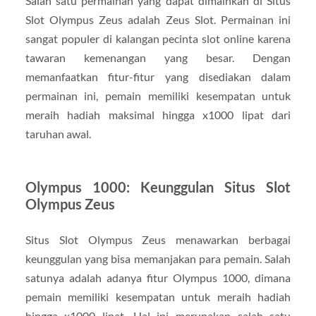
Salah satu permainan yang dapat dimainkan di Situs
Slot Olympus Zeus adalah Zeus Slot. Permainan ini
sangat populer di kalangan pecinta slot online karena
tawaran kemenangan yang besar. Dengan
memanfaatkan fitur-fitur yang disediakan dalam
permainan ini, pemain memiliki kesempatan untuk
meraih hadiah maksimal hingga x1000 lipat dari
taruhan awal.
Olympus 1000: Keunggulan Situs Slot
Olympus Zeus
Situs Slot Olympus Zeus menawarkan berbagai
keunggulan yang bisa memanjakan para pemain. Salah
satunya adalah adanya fitur Olympus 1000, dimana
pemain memiliki kesempatan untuk meraih hadiah
hingga x1000 lipat. Hal ini merupakan salah satu