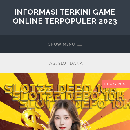
INFORMASI TERKINI GAME
ONLINE TERPOPULER 2023
SHOW MENU
TAG:
SLOT DANA
STICKY POST