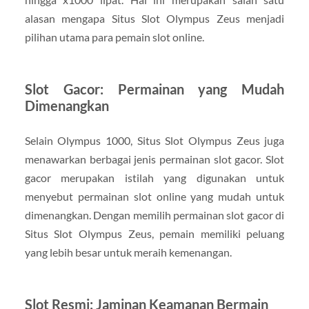
alasan mengapa Situs Slot Olympus Zeus menjadi
pilihan utama para pemain slot online.
Slot Gacor: Permainan yang Mudah
Dimenangkan
Selain Olympus 1000, Situs Slot Olympus Zeus juga
menawarkan berbagai jenis permainan slot gacor. Slot
gacor merupakan istilah yang digunakan untuk
menyebut permainan slot online yang mudah untuk
dimenangkan. Dengan memilih permainan slot gacor di
Situs Slot Olympus Zeus, pemain memiliki peluang
yang lebih besar untuk meraih kemenangan.
Slot Resmi: Jaminan Keamanan Bermain