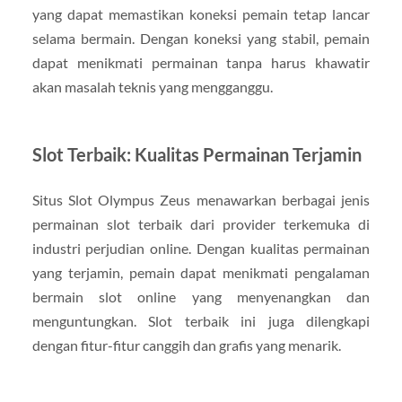
yang dapat memastikan koneksi pemain tetap lancar
selama bermain. Dengan koneksi yang stabil, pemain
dapat menikmati permainan tanpa harus khawatir
akan masalah teknis yang mengganggu.
Slot Terbaik: Kualitas Permainan Terjamin
Situs Slot Olympus Zeus menawarkan berbagai jenis
permainan slot terbaik dari provider terkemuka di
industri perjudian online. Dengan kualitas permainan
yang terjamin, pemain dapat menikmati pengalaman
bermain slot online yang menyenangkan dan
menguntungkan. Slot terbaik ini juga dilengkapi
dengan fitur-fitur canggih dan grafis yang menarik.