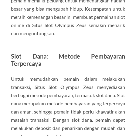
pemain memiliki peluang untuk memenangkan hadiah
besar yang bisa mengubah hidup. Kesempatan untuk
meraih kemenangan besar ini membuat permainan slot
online di Situs Slot Olympus Zeus semakin menarik
dan menguntungkan.
Slot Dana: Metode Pembayaran
Terpercaya
Untuk memudahkan pemain dalam melakukan
transaksi, Situs Slot Olympus Zeus menyediakan
berbagai metode pembayaran, termasuk slot dana. Slot
dana merupakan metode pembayaran yang terpercaya
dan aman, sehingga pemain tidak perlu khawatir akan
masalah transaksi. Dengan slot dana, pemain dapat
melakukan deposit dan penarikan dengan mudah dan