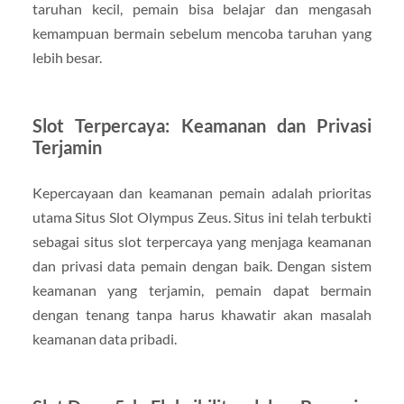
taruhan kecil, pemain bisa belajar dan mengasah
kemampuan bermain sebelum mencoba taruhan yang
lebih besar.
Slot Terpercaya: Keamanan dan Privasi
Terjamin
Kepercayaan dan keamanan pemain adalah prioritas
utama Situs Slot Olympus Zeus. Situs ini telah terbukti
sebagai situs slot terpercaya yang menjaga keamanan
dan privasi data pemain dengan baik. Dengan sistem
keamanan yang terjamin, pemain dapat bermain
dengan tenang tanpa harus khawatir akan masalah
keamanan data pribadi.