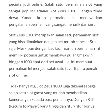
pecinta judi online. Salah satu permainan slot yang
sangat populer adalah Slot Zeus 1000. Dengan tema
dewa Yunani kuno, permainan ini menawarkan
pengalaman bermain yang sangat menarik dan seru.
Slot Zeus 1000 merupakan salah satu permainan slot
yang bisa dimainkan dengan bet murah sebesar 5rb
saja. Meskipun dengan bet kecil, namun permainan ini
memiliki potensi untuk membawa pulang maxwin
hingga x1000 lipat dari bet awal. Hal ini membuat
permainan ini menjadi salah satu favorit para pemain
slot online.
Tidak hanya itu, Slot Zeus 1000 juga dikenal sebagai
salah satu slot gacor yang mudah memberikan
kemenangan kepada para pemainnya. Dengan RTP
(Return to Player) yang tinggi dan fitur-fitur bonus