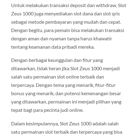
Untuk melakukan transaksi deposit dan withdraw, Slot
Zeus 1000 juga menyediakan slot dana dan slot qris
sebagai metode pembayaran yang mudah dan cepat.
Dengan begitu, para pemain bisa melakukan transaksi
dengan aman dan nyaman tanpa harus khawatir
tentang keamanan data pribadi mereka.
Dengan berbagai keunggulan dan fitur yang
ditawarkan, tidak heran jika Slot Zeus 1000 menjadi
salah satu permainan slot online terbaik dan
terpercaya. Dengan tema yang menarik, fitur-fitur
bonus yang menarik, dan potensi kemenangan besar
yang ditawarkan, permainan ini menjadi pilihan yang
tepat bagi para pecinta judi online.
Dalam kesimpulannya, Slot Zeus 1000 adalah salah
satu permainan slot terbaik dan terpercaya yang bisa