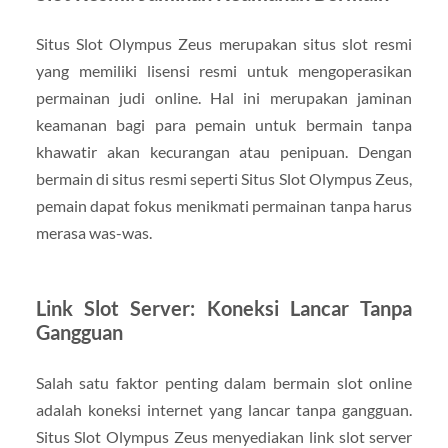
Situs Slot Olympus Zeus merupakan situs slot resmi
yang memiliki lisensi resmi untuk mengoperasikan
permainan judi online. Hal ini merupakan jaminan
keamanan bagi para pemain untuk bermain tanpa
khawatir akan kecurangan atau penipuan. Dengan
bermain di situs resmi seperti Situs Slot Olympus Zeus,
pemain dapat fokus menikmati permainan tanpa harus
merasa was-was.
Link Slot Server: Koneksi Lancar Tanpa
Gangguan
Salah satu faktor penting dalam bermain slot online
adalah koneksi internet yang lancar tanpa gangguan.
Situs Slot Olympus Zeus menyediakan link slot server