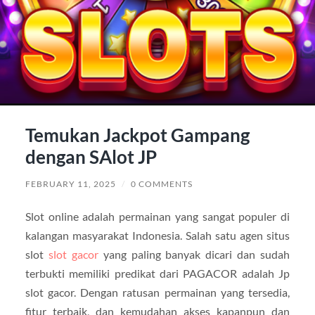
Temukan Jackpot Gampang
dengan SAlot JP
FEBRUARY 11, 2025
/
0 COMMENTS
Slot online adalah permainan yang sangat populer di
kalangan masyarakat Indonesia. Salah satu agen situs
slot
slot gacor
yang paling banyak dicari dan sudah
terbukti memiliki predikat dari PAGACOR adalah Jp
slot gacor. Dengan ratusan permainan yang tersedia,
fitur terbaik, dan kemudahan akses kapanpun dan