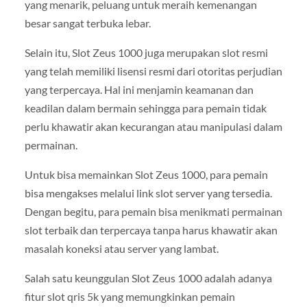
yang menarik, peluang untuk meraih kemenangan
besar sangat terbuka lebar.
Selain itu, Slot Zeus 1000 juga merupakan slot resmi
yang telah memiliki lisensi resmi dari otoritas perjudian
yang terpercaya. Hal ini menjamin keamanan dan
keadilan dalam bermain sehingga para pemain tidak
perlu khawatir akan kecurangan atau manipulasi dalam
permainan.
Untuk bisa memainkan Slot Zeus 1000, para pemain
bisa mengakses melalui link slot server yang tersedia.
Dengan begitu, para pemain bisa menikmati permainan
slot terbaik dan terpercaya tanpa harus khawatir akan
masalah koneksi atau server yang lambat.
Salah satu keunggulan Slot Zeus 1000 adalah adanya
fitur slot qris 5k yang memungkinkan pemain