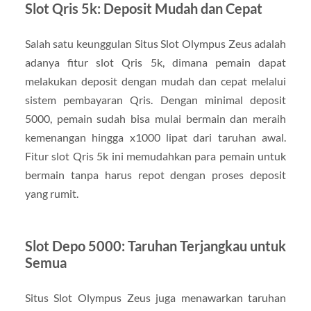
Slot Qris 5k: Deposit Mudah dan Cepat
Salah satu keunggulan Situs Slot Olympus Zeus adalah
adanya fitur slot Qris 5k, dimana pemain dapat
melakukan deposit dengan mudah dan cepat melalui
sistem pembayaran Qris. Dengan minimal deposit
5000, pemain sudah bisa mulai bermain dan meraih
kemenangan hingga x1000 lipat dari taruhan awal.
Fitur slot Qris 5k ini memudahkan para pemain untuk
bermain tanpa harus repot dengan proses deposit
yang rumit.
Slot Depo 5000: Taruhan Terjangkau untuk
Semua
Situs Slot Olympus Zeus juga menawarkan taruhan