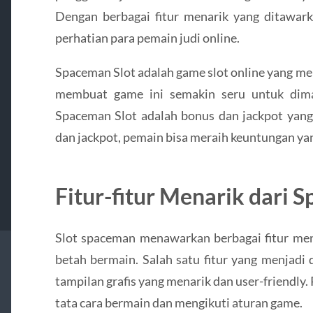
Dengan berbagai fitur menarik yang ditawark
perhatian para pemain judi online.
Spaceman Slot adalah game slot online yang me
membuat game ini semakin seru untuk dimai
Spaceman Slot adalah bonus dan jackpot ya
dan jackpot, pemain bisa meraih keuntungan yan
Fitur-fitur Menarik dari 
Slot spaceman menawarkan berbagai fitur m
betah bermain. Salah satu fitur yang menjadi 
tampilan grafis yang menarik dan user-friend
tata cara bermain dan mengikuti aturan game.