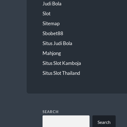
Judi Bola
Slot
Sitemap
Sbobet88
Situs Judi Bola
Mahjong
Situs Slot Kamboja
Situs Slot Thailand
SEARCH
Search