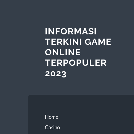
INFORMASI
TERKINI GAME
ONLINE
TERPOPULER
2023
Home
Casino