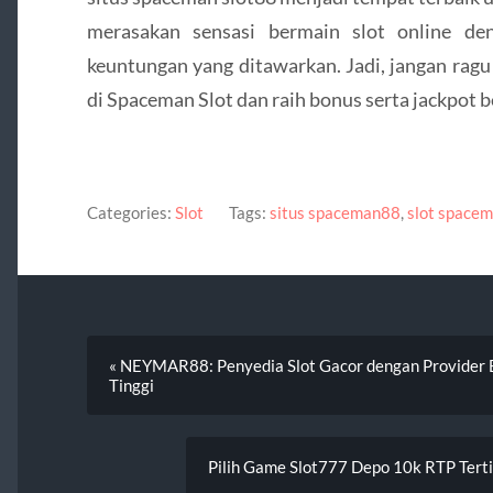
merasakan sensasi bermain slot online den
keuntungan yang ditawarkan. Jadi, jangan ra
di Spaceman Slot dan raih bonus serta jackpot b
Categories:
Slot
Tags:
situs spaceman88
,
slot space
« NEYMAR88: Penyedia Slot Gacor dengan Provider 
Tinggi
Pilih Game Slot777 Depo 10k RTP Ter