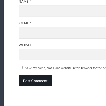
NAME
*
EMAIL
*
WEBSITE
Save my name, email, and website in this browser for the n