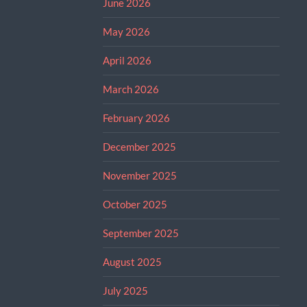
June 2026
May 2026
April 2026
March 2026
February 2026
December 2025
November 2025
October 2025
September 2025
August 2025
July 2025