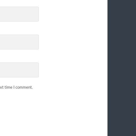
ext time I comment.