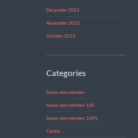
December 2023
November 2023
October 2023
Categories
bonus new member
bonus new member 100
bonus new member 100%
Casino