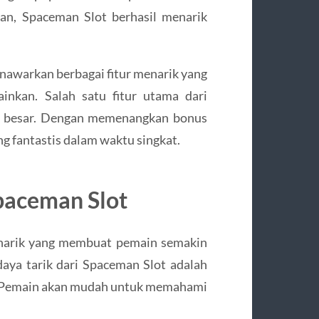
an, Spaceman Slot berhasil menarik
nawarkan berbagai fitur menarik yang
nkan. Salah satu fitur utama dari
ng besar. Dengan memenangkan bonus
g fantastis dalam waktu singkat.
Spaceman Slot
enarik yang membuat pemain semakin
daya tarik dari Spaceman Slot adalah
ly. Pemain akan mudah untuk memahami