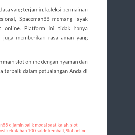
ata yang terjamin, koleksi permainan
fesional, Spaceman88 memang layak
 online. Platform ini tidak hanya
i juga memberikan rasa aman yang
rmain slot online dengan nyaman dan
 terbaik dalam petualangan Anda di
n88 dijamin balik modal saat kalah
,
slot
ansi kekalahan 100 saldo kembali
,
Slot online