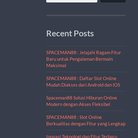
Recent Posts
SPACEMAN88 : Jelajahi Ragam Fitur
Baru untuk Pengalaman Bermain
Maksimal
SPACEMAN88 : Daftar Slot Online
Mudah Diakses dari Android dan iOS
Spaceman88 Solusi Hiburan Online
Modern dengan Akses Fleksibel
SPACEMAN88 : Slot Online
Berkualitas dengan Fitur yang Lengkap
Inovasi Teknologi dan Fitur Terbaru