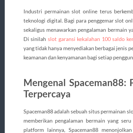
Industri permainan slot online terus berkem
teknologi digital. Bagi para penggemar slot 
sekaligus menawarkan pengalaman bermain y
Di sinilah
slot garansi kekalahan 100 saldo ke
yang tidak hanya menyediakan berbagai jenis p
keamanan dan kenyamanan bagi setiap penggun
Mengenal Spaceman88: P
Terpercaya
Spaceman88 adalah sebuah situs permainan slo
memberikan pengalaman bermain yang seru
platform lainnya, Spaceman88 menonjolkan