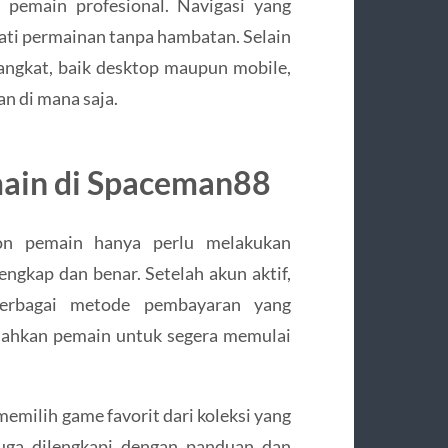
pemain profesional. Navigasi yang
i permainan tanpa hambatan. Selain
erangkat, baik desktop maupun mobile,
n di mana saja.
ain di Spaceman88
on pemain hanya perlu melakukan
lengkap dan benar. Setelah akun aktif,
berbagai metode pembayaran yang
dahkan pemain untuk segera memulai
memilih game favorit dari koleksi yang
juga dilengkapi dengan panduan dan