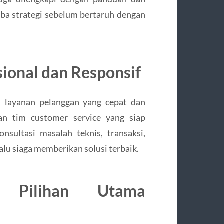
ba strategi sebelum bertaruh dengan
ional dan Responsif
 layanan pelanggan yang cepat dan
kan tim customer service yang siap
sultasi masalah teknis, transaksi,
alu siaga memberikan solusi terbaik.
i Pilihan Utama