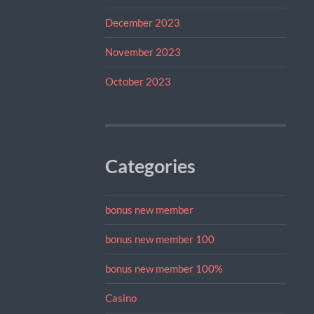
December 2023
November 2023
October 2023
Categories
bonus new member
bonus new member 100
bonus new member 100%
Casino