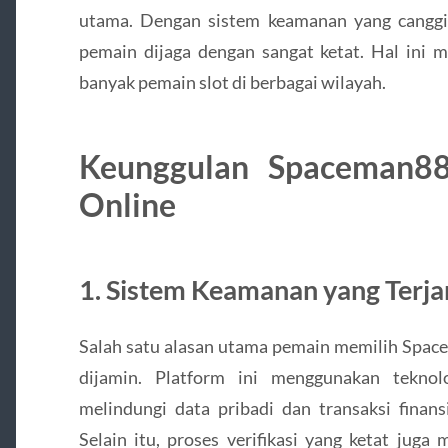
utama. Dengan sistem keamanan yang canggih,
pemain dijaga dengan sangat ketat. Hal ini
banyak pemain slot di berbagai wilayah.
Keunggulan Spaceman88
Online
1. Sistem Keamanan yang Terj
Salah satu alasan utama pemain memilih Spac
dijamin. Platform ini menggunakan tekno
melindungi data pribadi dan transaksi finan
Selain itu, proses verifikasi yang ketat juga