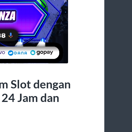
m Slot dengan
 24 Jam dan