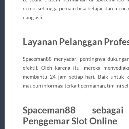
demo, sehingga pemain bisa belajar dan menco
uang asli.
Layanan Pelanggan Profes
Spaceman88 menyadari pentingnya dukungan
efektif. Oleh karena itu, mereka menyedia
membantu 24 jam setiap hari. Baik untuk kon
maupun informasi terkait permainan, tim ini sel
Spaceman88 sebaga
Penggemar Slot Online