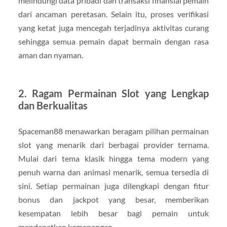
melindungi data pribadi dan transaksi finansial pemain
dari ancaman peretasan. Selain itu, proses verifikasi
yang ketat juga mencegah terjadinya aktivitas curang
sehingga semua pemain dapat bermain dengan rasa
aman dan nyaman.
2. Ragam Permainan Slot yang Lengkap
dan Berkualitas
Spaceman88 menawarkan beragam pilihan permainan
slot yang menarik dari berbagai provider ternama.
Mulai dari tema klasik hingga tema modern yang
penuh warna dan animasi menarik, semua tersedia di
sini. Setiap permainan juga dilengkapi dengan fitur
bonus dan jackpot yang besar, memberikan
kesempatan lebih besar bagi pemain untuk
mendapatkan kemenangan.