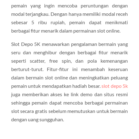
pemain yang ingin mencoba peruntungan dengan
modal terjangkau. Dengan hanya memiliki modal receh
sebesar 5 ribu rupiah, pemain dapat menikmati
berbagai fitur menarik dalam permainan slot online.
Slot Depo 5K menawarkan pengalaman bermain yang
seru dan menghibur dengan berbagai fitur menarik
seperti scatter, free spin, dan pola kemenangan
berturut-turut. Fitur-fitur ini menambah keseruan
dalam bermain slot online dan meningkatkan peluang
pemain untuk mendapatkan hadiah besar.
slot depo 5k
juga memberikan akses ke link demo dan situs resmi
sehingga pemain dapat mencoba berbagai permainan
slot secara gratis sebelum memutuskan untuk bermain
dengan uang sungguhan.