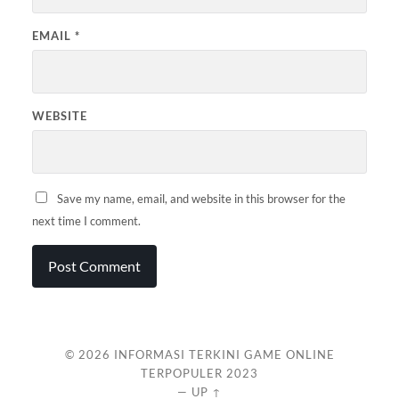
EMAIL
*
WEBSITE
Save my name, email, and website in this browser for the
next time I comment.
© 2026
INFORMASI TERKINI GAME ONLINE
TERPOPULER 2023
—
UP ↑