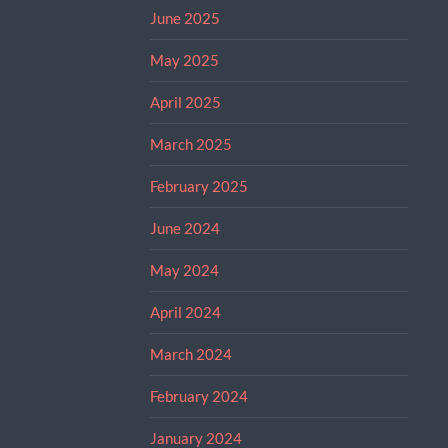
June 2025
May 2025
April 2025
March 2025
February 2025
June 2024
May 2024
April 2024
March 2024
February 2024
January 2024