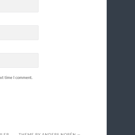
ext time I comment.
ULER
THEME BY
ANDERS NORÉN
—