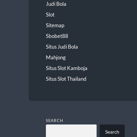
Judi Bola
Slot
Sitemap
Sbobet88
Situs Judi Bola
Mahjong
Situs Slot Kamboja
Situs Slot Thailand
SEARCH
Search