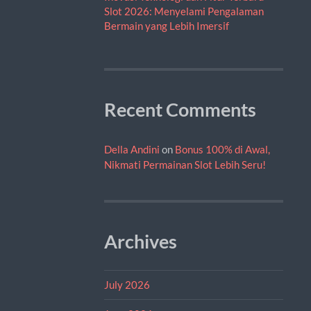
Slot 2026: Menyelami Pengalaman
Bermain yang Lebih Imersif
Recent Comments
Della Andini
on
Bonus 100% di Awal,
Nikmati Permainan Slot Lebih Seru!
Archives
July 2026