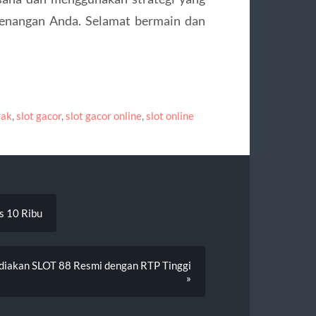
menangan Anda. Selamat bermain dan
rak
,
slot gacor
,
slot gacor online
,
slot online
s 10 Ribu
diakan SLOT 88 Resmi dengan RTP Tinggi
»