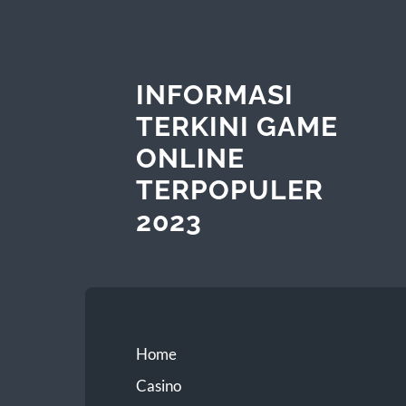
INFORMASI
TERKINI GAME
ONLINE
TERPOPULER
2023
Home
Casino