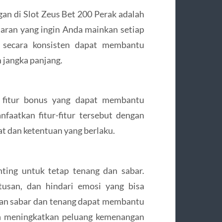
an di Slot Zeus Bet 200 Perak adalah
taran yang ingin Anda mainkan setiap
n secara konsisten dapat membantu
jangka panjang.
i fitur bonus yang dapat membantu
aatkan fitur-fitur tersebut dengan
t dan ketentuan yang berlaku.
ting untuk tetap tenang dan sabar.
usan, dan hindari emosi yang bisa
an sabar dan tenang dapat membantu
n meningkatkan peluang kemenangan