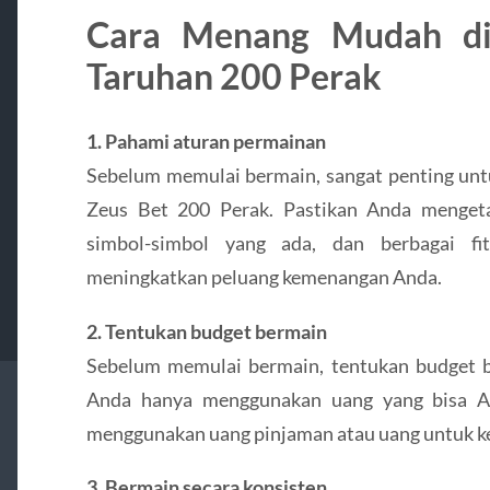
Cara Menang Mudah di
Taruhan 200 Perak
1. Pahami aturan permainan
Sebelum memulai bermain, sangat penting un
Zeus Bet 200 Perak. Pastikan Anda menget
simbol-simbol yang ada, dan berbagai f
meningkatkan peluang kemenangan Anda.
2. Tentukan budget bermain
Sebelum memulai bermain, tentukan budget b
Anda hanya menggunakan uang yang bisa And
menggunakan uang pinjaman atau uang untuk ke
3. Bermain secara konsisten