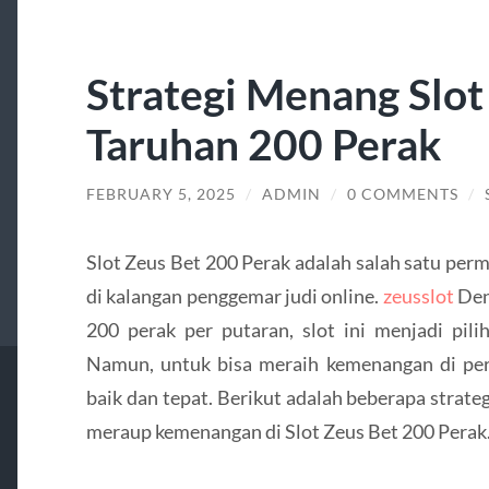
Strategi Menang Slot
Taruhan 200 Perak
FEBRUARY 5, 2025
/
ADMIN
/
0 COMMENTS
/
Slot Zeus Bet 200 Perak adalah salah satu perm
di kalangan penggemar judi online.
zeusslot
Den
200 perak per putaran, slot ini menjadi pil
Namun, untuk bisa meraih kemenangan di perm
baik dan tepat. Berikut adalah beberapa strat
meraup kemenangan di Slot Zeus Bet 200 Perak