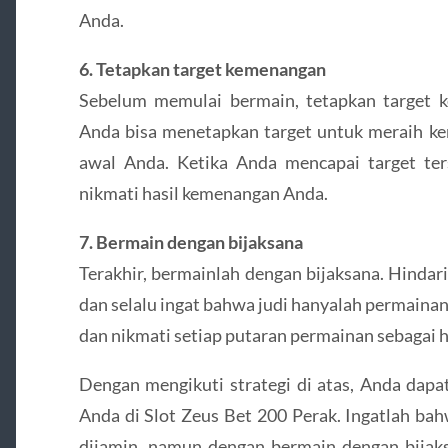
Anda.
6. Tetapkan target kemenangan
Sebelum memulai bermain, tetapkan target ke
Anda bisa menetapkan target untuk meraih ke
awal Anda. Ketika Anda mencapai target ter
nikmati hasil kemenangan Anda.
7. Bermain dengan bijaksana
Terakhir, bermainlah dengan bijaksana. Hindari
dan selalu ingat bahwa judi hanyalah permainan
dan nikmati setiap putaran permainan sebagai 
Dengan mengikuti strategi di atas, Anda dap
Anda di Slot Zeus Bet 200 Perak. Ingatlah ba
dijamin, namun dengan bermain dengan bijak