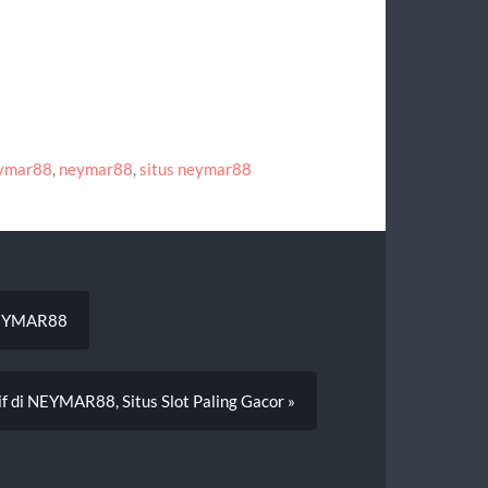
eymar88
,
neymar88
,
situs neymar88
 NEYMAR88
f di NEYMAR88, Situs Slot Paling Gacor »