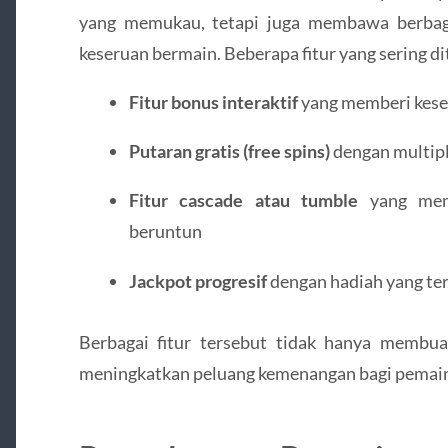
yang memukau, tetapi juga membawa berbaga
keseruan bermain. Beberapa fitur yang sering di
Fitur bonus interaktif
yang memberi kese
Putaran gratis (free spins)
dengan multipli
Fitur cascade atau tumble
yang mem
beruntun
Jackpot progresif
dengan hadiah yang te
Berbagai fitur tersebut tidak hanya membuat
meningkatkan peluang kemenangan bagi pemai