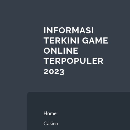
INFORMASI
TERKINI GAME
ONLINE
TERPOPULER
2023
Home
Casino