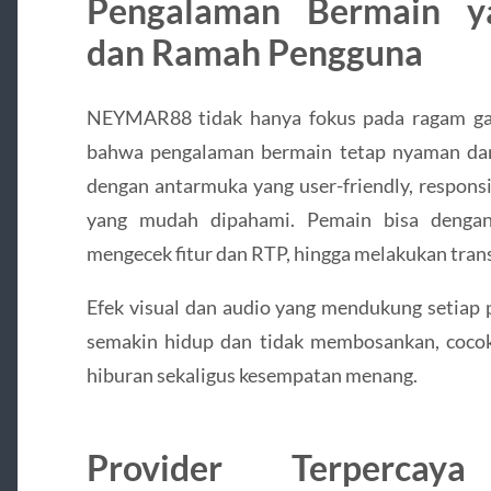
Pengalaman Bermain y
dan Ramah Pengguna
NEYMAR88 tidak hanya fokus pada ragam gam
bahwa pengalaman bermain tetap nyaman dan
dengan antarmuka yang user-friendly, responsi
yang mudah dipahami. Pemain bisa denga
mengecek fitur dan RTP, hingga melakukan tran
Efek visual dan audio yang mendukung setiap
semakin hidup dan tidak membosankan, coc
hiburan sekaligus kesempatan menang.
Provider Terperca