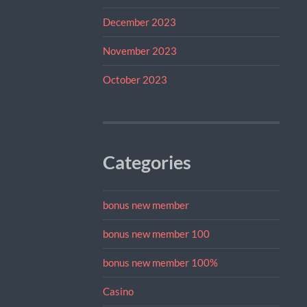
December 2023
November 2023
October 2023
Categories
bonus new member
bonus new member 100
bonus new member 100%
Casino