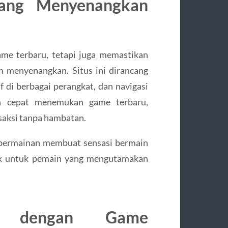
ang Menyenangkan
e terbaru, tetapi juga memastikan
 menyenangkan. Situs ini dirancang
f di berbagai perangkat, dan navigasi
n cepat menemukan game terbaru,
saksi tanpa hambatan.
 permainan membuat sensasi bermain
ok untuk pemain yang mengutamakan
ya dengan Game