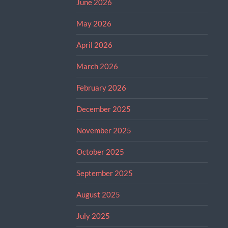
June 2026
May 2026
April 2026
March 2026
February 2026
December 2025
November 2025
October 2025
September 2025
August 2025
July 2025