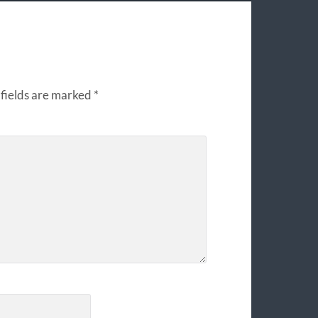
fields are marked
*