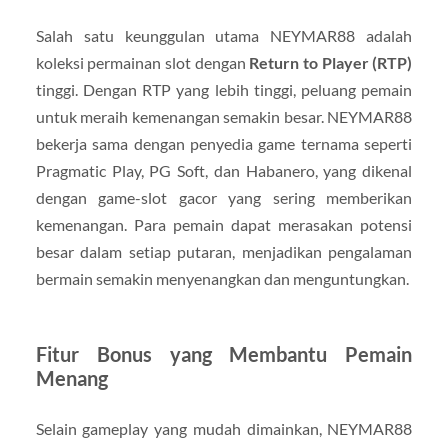
Salah satu keunggulan utama NEYMAR88 adalah
koleksi permainan slot dengan
Return to Player (RTP)
tinggi. Dengan RTP yang lebih tinggi, peluang pemain
untuk meraih kemenangan semakin besar. NEYMAR88
bekerja sama dengan penyedia game ternama seperti
Pragmatic Play, PG Soft, dan Habanero, yang dikenal
dengan game-slot gacor yang sering memberikan
kemenangan. Para pemain dapat merasakan potensi
besar dalam setiap putaran, menjadikan pengalaman
bermain semakin menyenangkan dan menguntungkan.
Fitur Bonus yang Membantu Pemain
Menang
Selain gameplay yang mudah dimainkan, NEYMAR88