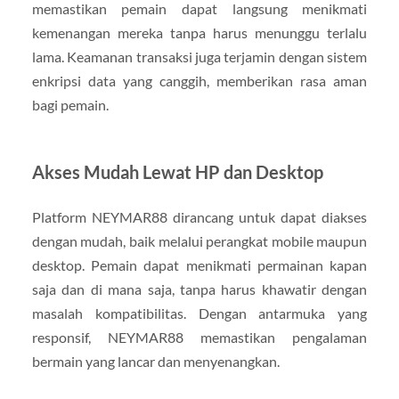
memastikan pemain dapat langsung menikmati
kemenangan mereka tanpa harus menunggu terlalu
lama. Keamanan transaksi juga terjamin dengan sistem
enkripsi data yang canggih, memberikan rasa aman
bagi pemain.
Akses Mudah Lewat HP dan Desktop
Platform NEYMAR88 dirancang untuk dapat diakses
dengan mudah, baik melalui perangkat mobile maupun
desktop. Pemain dapat menikmati permainan kapan
saja dan di mana saja, tanpa harus khawatir dengan
masalah kompatibilitas. Dengan antarmuka yang
responsif, NEYMAR88 memastikan pengalaman
bermain yang lancar dan menyenangkan.