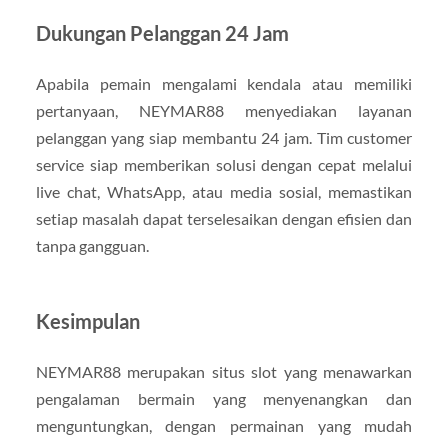
Dukungan Pelanggan 24 Jam
Apabila pemain mengalami kendala atau memiliki
pertanyaan, NEYMAR88 menyediakan layanan
pelanggan yang siap membantu 24 jam. Tim customer
service siap memberikan solusi dengan cepat melalui
live chat, WhatsApp, atau media sosial, memastikan
setiap masalah dapat terselesaikan dengan efisien dan
tanpa gangguan.
Kesimpulan
NEYMAR88 merupakan situs slot yang menawarkan
pengalaman bermain yang menyenangkan dan
menguntungkan, dengan permainan yang mudah