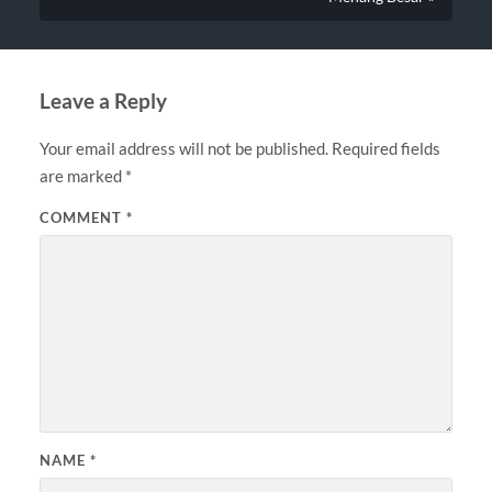
Leave a Reply
Your email address will not be published.
Required fields
are marked
*
COMMENT
*
NAME
*