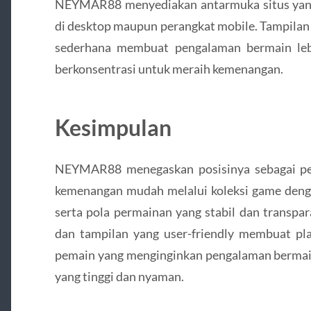
NEYMAR88 menyediakan antarmuka situs yang 
di desktop maupun perangkat mobile. Tampilan
sederhana membuat pengalaman bermain leb
berkonsentrasi untuk meraih kemenangan.
Kesimpulan
NEYMAR88 menegaskan posisinya sebagai pe
kemenangan mudah melalui koleksi game denga
serta pola permainan yang stabil dan transpa
dan tampilan yang user-friendly membuat plat
pemain yang menginginkan pengalaman bermain
yang tinggi dan nyaman.