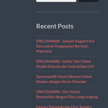
Recent Posts
SPACEMAN88 : Jelajahi Ragam Fitur
Baru untuk Pengalaman Bermain
Maksimal
SPACEMAN88 : Daftar Slot Online
Mudah Diakses dari Android dan iOS
Spaceman88 Solusi Hiburan Online
Modern dengan Akses Fleksibel
SPACEMAN88 : Slot Online
Berkualitas dengan Fitur yang Lengkap
Inovasi Teknologi dan Fitur Terbaru