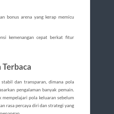
an bonus arena yang kerap memicu
nsi kemenangan cepat berkat fitur
n Terbaca
tabil dan transparan, dimana pola
dasarkan pengalaman banyak pemain.
mempelajari pola keluaran sebelum
an rasa percaya diri dan strategi yang
emenangan.