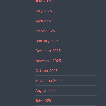
June 2026
May 2026
April 2026
March 2026
February 2026
December 2025
November 2025
October 2025
September 2025
August 2025
July 2025