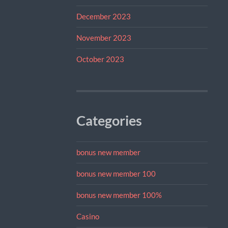
December 2023
November 2023
October 2023
Categories
bonus new member
bonus new member 100
bonus new member 100%
Casino