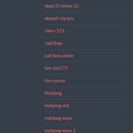
depo 25 bonus 25
deposit via qris
Joker 123
Judi Bola
judi bola online
link slot777
live casino
Mahjong
mahjong slot
mahjong ways
mahjong ways 2