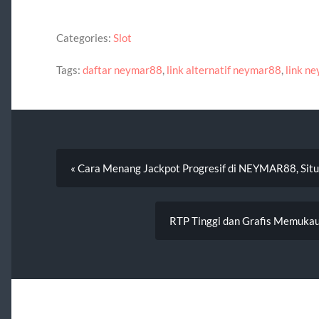
Categories:
Slot
Tags:
daftar neymar88
,
link alternatif neymar88
,
link n
« Cara Menang Jackpot Progresif di NEYMAR88, Situs
RTP Tinggi dan Grafis Memuka