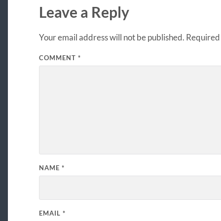
Leave a Reply
Your email address will not be published.
Required 
COMMENT
*
NAME
*
EMAIL
*