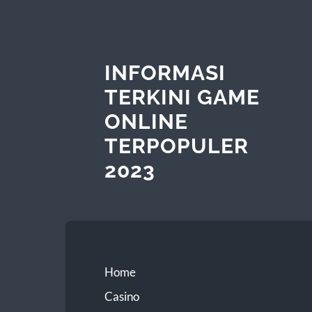
INFORMASI
TERKINI GAME
ONLINE
TERPOPULER
2023
Home
Casino