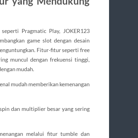
tur yang Mendukung
eperti Pragmatic Play, JOKER123
mbangkan game slot dengan desain
nguntungkan. Fitur-fitur seperti free
ering muncul dengan frekuensi tinggi,
dengan mudah.
kenal mudah memberikan kemenangan
 spin dan multiplier besar yang sering
nangan melalui fitur tumble dan