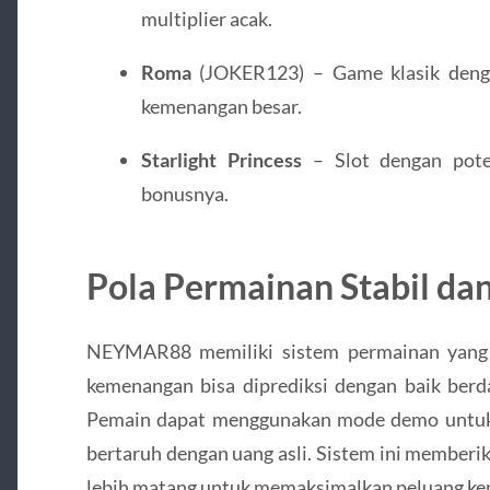
multiplier acak.
Roma
(JOKER123) – Game klasik deng
kemenangan besar.
Starlight Princess
– Slot dengan pote
bonusnya.
Pola Permainan Stabil da
NEYMAR88 memiliki sistem permainan yang s
kemenangan bisa diprediksi dengan baik ber
Pemain dapat menggunakan mode demo untuk 
bertaruh dengan uang asli. Sistem ini memberik
lebih matang untuk memaksimalkan peluang k