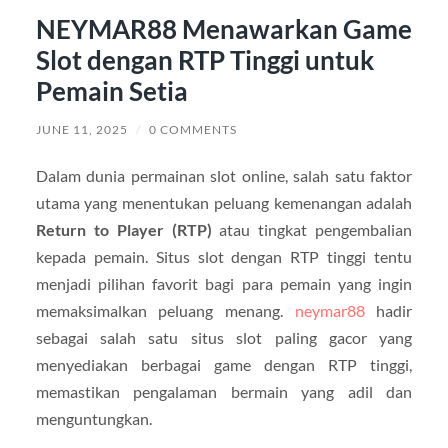
NEYMAR88 Menawarkan Game
Slot dengan RTP Tinggi untuk
Pemain Setia
JUNE 11, 2025
/
0 COMMENTS
Dalam dunia permainan slot online, salah satu faktor
utama yang menentukan peluang kemenangan adalah
Return to Player (RTP)
atau tingkat pengembalian
kepada pemain. Situs slot dengan RTP tinggi tentu
menjadi pilihan favorit bagi para pemain yang ingin
memaksimalkan peluang menang.
neymar88
hadir
sebagai salah satu situs slot paling gacor yang
menyediakan berbagai game dengan RTP tinggi,
memastikan pengalaman bermain yang adil dan
menguntungkan.