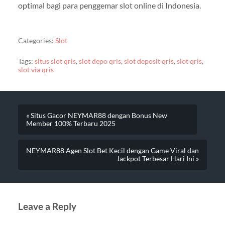
optimal bagi para penggemar slot online di Indonesia.
Categories:
Slot
Tags:
situs slot qris
,
slot depo qris
,
slot deposit qris
,
slot qris
,
slot via qris
« Situs Gacor NEYMAR88 dengan Bonus New
Member 100% Terbaru 2025
NEYMAR88 Agen Slot Bet Kecil dengan Game Viral dan
Jackpot Terbesar Hari Ini »
Leave a Reply