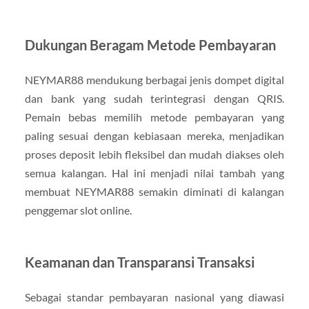
Dukungan Beragam Metode Pembayaran
NEYMAR88 mendukung berbagai jenis dompet digital
dan bank yang sudah terintegrasi dengan QRIS.
Pemain bebas memilih metode pembayaran yang
paling sesuai dengan kebiasaan mereka, menjadikan
proses deposit lebih fleksibel dan mudah diakses oleh
semua kalangan. Hal ini menjadi nilai tambah yang
membuat NEYMAR88 semakin diminati di kalangan
penggemar slot online.
Keamanan dan Transparansi Transaksi
Sebagai standar pembayaran nasional yang diawasi