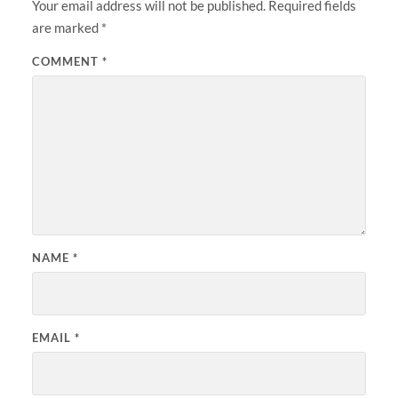
Your email address will not be published.
Required fields
are marked
*
COMMENT
*
NAME
*
EMAIL
*