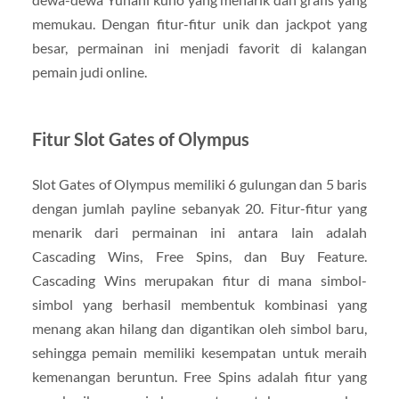
memukau. Dengan fitur-fitur unik dan jackpot yang
besar, permainan ini menjadi favorit di kalangan
pemain judi online.
Fitur Slot Gates of Olympus
Slot Gates of Olympus memiliki 6 gulungan dan 5 baris
dengan jumlah payline sebanyak 20. Fitur-fitur yang
menarik dari permainan ini antara lain adalah
Cascading Wins, Free Spins, dan Buy Feature.
Cascading Wins merupakan fitur di mana simbol-
simbol yang berhasil membentuk kombinasi yang
menang akan hilang dan digantikan oleh simbol baru,
sehingga pemain memiliki kesempatan untuk meraih
kemenangan beruntun. Free Spins adalah fitur yang