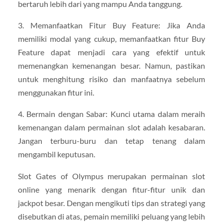
bertaruh lebih dari yang mampu Anda tanggung.
3. Memanfaatkan Fitur Buy Feature: Jika Anda
memiliki modal yang cukup, memanfaatkan fitur Buy
Feature dapat menjadi cara yang efektif untuk
memenangkan kemenangan besar. Namun, pastikan
untuk menghitung risiko dan manfaatnya sebelum
menggunakan fitur ini.
4. Bermain dengan Sabar: Kunci utama dalam meraih
kemenangan dalam permainan slot adalah kesabaran.
Jangan terburu-buru dan tetap tenang dalam
mengambil keputusan.
Slot Gates of Olympus merupakan permainan slot
online yang menarik dengan fitur-fitur unik dan
jackpot besar. Dengan mengikuti tips dan strategi yang
disebutkan di atas, pemain memiliki peluang yang lebih