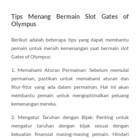
Tips Menang Bermain Slot Gates of
Olympus
Berikut adalah beberapa tips yang dapat membantu
pemain untuk meraih kemenangan saat bermain slot
Gates of Olympus:
1. Memahami Aturan Permainan: Sebelum memulai
permainan, pastikan untuk memahami aturan dan
fitur-fitur yang ada dalam permainan. Hal ini akan
membantu pemain untuk mengoptimalkan peluang
kemenangan mereka.
2. Mengatur Taruhan dengan Bijak: Penting untuk
mengatur taruhan dengan bijak sesuai dengan
kekuatan finansial masing-masing pemain. Hindari