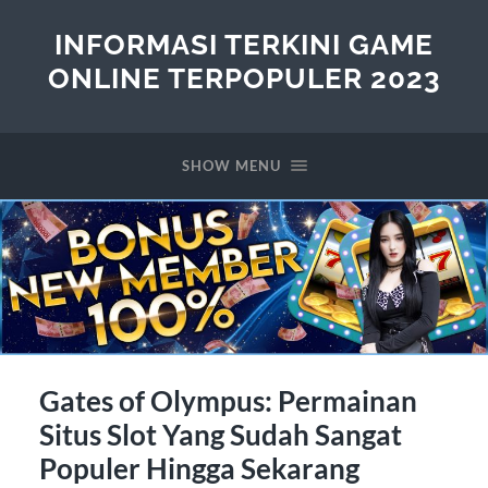
INFORMASI TERKINI GAME
ONLINE TERPOPULER 2023
SHOW MENU
Gates of Olympus: Permainan
Situs Slot Yang Sudah Sangat
Populer Hingga Sekarang