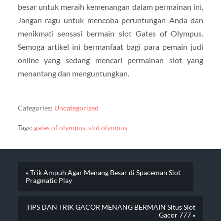
besar untuk meraih kemenangan dalam permainan ini.
Jangan ragu untuk mencoba peruntungan Anda dan
menikmati sensasi bermain slot Gates of Olympus.
Semoga artikel ini bermanfaat bagi para pemain judi
online yang sedang mencari permainan slot yang
menantang dan menguntungkan.
Categories:
Uncategorized
Tags:
gates of olympus
,
slot olympus
« Trik Ampuh Agar Menang Besar di Spaceman Slot
Pragmatic Play
TIPS DAN TRIK GACOR MENANG BERMAIN Situs Slot
Gacor 777 »