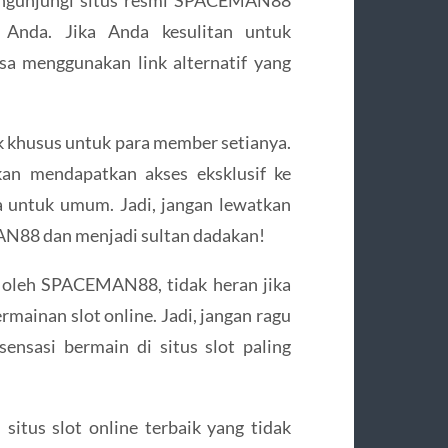
nda. Jika Anda kesulitan untuk
sa menggunakan link alternatif yang
 khusus untuk para member setianya.
an mendapatkan akses eksklusif ke
a untuk umum. Jadi, jangan lewatkan
N88 dan menjadi sultan dadakan!
 oleh SPACEMAN88, tidak heran jika
rmainan slot online. Jadi, jangan ragu
ensasi bermain di situs slot paling
tus slot online terbaik yang tidak