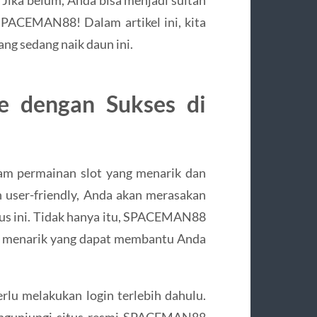
PACEMAN88! Dalam artikel ini, kita
ang sedang naik daun ini.
ne dengan Sukses di
m permainan slot yang menarik dan
user-friendly, Anda akan merasakan
us ini. Tidak hanya itu, SPACEMAN88
i menarik yang dapat membantu Anda
u melakukan login terlebih dahulu.
engunjungi situs resmi SPACEMAN88