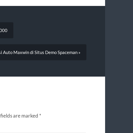
1000
si Auto Maxwin di Situs Demo Spaceman »
fields are marked
*