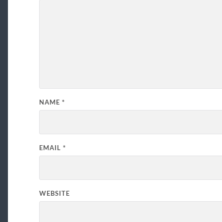
NAME
*
EMAIL
*
WEBSITE