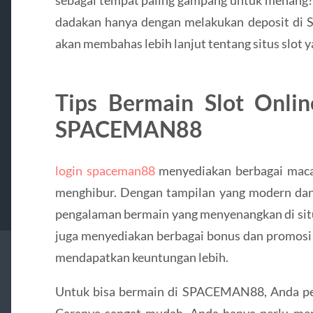
dadakan hanya dengan melakukan deposit di S
akan membahas lebih lanjut tentang situs slot y
Tips Bermain Slot Onli
SPACEMAN88
login spaceman88
menyediakan berbagai maca
menghibur. Dengan tampilan yang modern dan 
pengalaman bermain yang menyenangkan di sit
juga menyediakan berbagai bonus dan promos
mendapatkan keuntungan lebih.
Untuk bisa bermain di SPACEMAN88, Anda perl
Caranya sangat mudah, Anda hanya perlu m