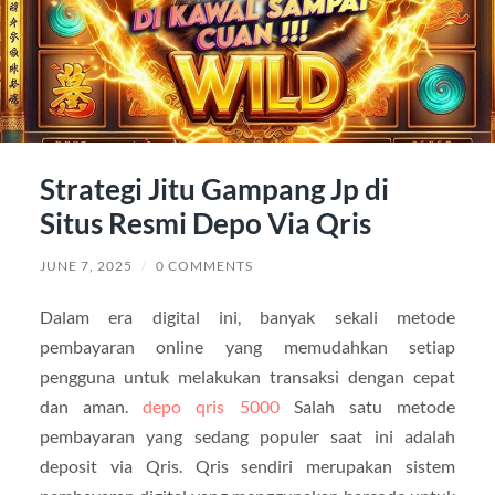
Strategi Jitu Gampang Jp di
Situs Resmi Depo Via Qris
JUNE 7, 2025
/
0 COMMENTS
Dalam era digital ini, banyak sekali metode
pembayaran online yang memudahkan setiap
pengguna untuk melakukan transaksi dengan cepat
dan aman.
depo qris 5000
Salah satu metode
pembayaran yang sedang populer saat ini adalah
deposit via Qris. Qris sendiri merupakan sistem