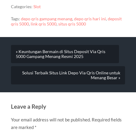
Categories:
Slot
Tags:
depo qris gampang menang
,
depo qris hari ini
,
deposit
qris 5000
,
link qris 5000
,
situs qris 5000
« Keuntungan Bermain di Situs Deposit Via Qris
5000 Gampang Menang Resmi 2025
Solusi Terbaik Situs Link Depo Via Qris Online untuk
Menang Besar »
Leave a Reply
Your email address will not be published.
Required fields
are marked
*