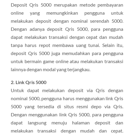
Deposit Qris 5000 merupakan metode pembayaran
online yang memungkinkan pengguna untuk
melakukan deposit dengan nominal serendah 5000.
Dengan adanya deposit Qris 5000, para pengguna
dapat melakukan transaksi dengan cepat dan mudah
tanpa harus repot membawa uang tunai. Selain itu,
deposit Qris 5000 juga memudahkan para pengguna
untuk bermain game online atau melakukan transaksi
lainnya dengan modal yang terjangkau.
2. Link Qris 5000
Untuk dapat melakukan deposit via Qris dengan
nominal 5000, pengguna harus menggunakan link Qris
5000 yang tersedia di situs resmi depo via Qris.
Dengan menggunakan link Qris 5000, para pengguna
dapat langsung menuju halaman deposit dan
melakukan transaksi dengan mudah dan cepat.