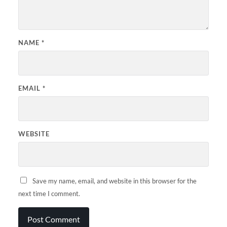
NAME
*
EMAIL
*
WEBSITE
Save my name, email, and website in this browser for the
next time I comment.