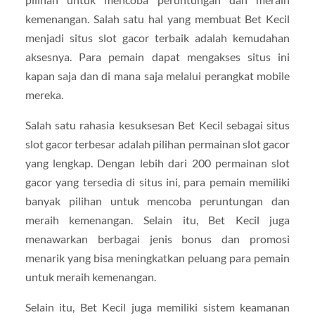
kemenangan. Salah satu hal yang membuat Bet Kecil
menjadi situs slot gacor terbaik adalah kemudahan
aksesnya. Para pemain dapat mengakses situs ini
kapan saja dan di mana saja melalui perangkat mobile
mereka.
Salah satu rahasia kesuksesan Bet Kecil sebagai situs
slot gacor terbesar adalah pilihan permainan slot gacor
yang lengkap. Dengan lebih dari 200 permainan slot
gacor yang tersedia di situs ini, para pemain memiliki
banyak pilihan untuk mencoba peruntungan dan
meraih kemenangan. Selain itu, Bet Kecil juga
menawarkan berbagai jenis bonus dan promosi
menarik yang bisa meningkatkan peluang para pemain
untuk meraih kemenangan.
Selain itu, Bet Kecil juga memiliki sistem keamanan