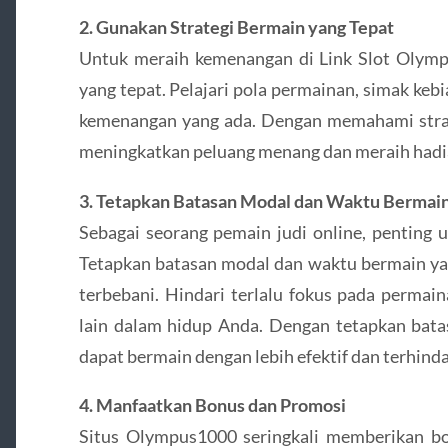
2. Gunakan Strategi Bermain yang Tepat
Untuk meraih kemenangan di Link Slot Olympu
yang tepat. Pelajari pola permainan, simak keb
kemenangan yang ada. Dengan memahami strat
meningkatkan peluang menang dan meraih hadia
3. Tetapkan Batasan Modal dan Waktu Bermai
Sebagai seorang pemain judi online, penting u
Tetapkan batasan modal dan waktu bermain ya
terbebani. Hindari terlalu fokus pada perma
lain dalam hidup Anda. Dengan tetapkan bat
dapat bermain dengan lebih efektif dan terhinda
4. Manfaatkan Bonus dan Promosi
Situs Olympus1000 seringkali memberikan b