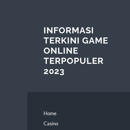
INFORMASI
TERKINI GAME
ONLINE
TERPOPULER
2023
Home
Casino