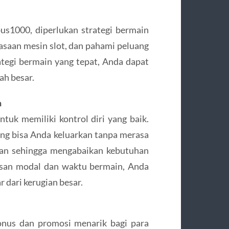
s1000, diperlukan strategi bermain
iasaan mesin slot, dan pahami peluang
egi bermain yang tepat, Anda dapat
h besar.
n
ntuk memiliki kontrol diri yang baik.
ng bisa Anda keluarkan tanpa merasa
inan sehingga mengabaikan kebutuhan
asan modal dan waktu bermain, Anda
r dari kerugian besar.
onus dan promosi menarik bagi para