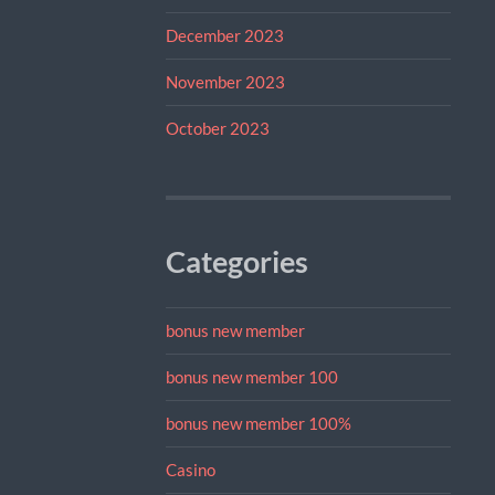
December 2023
November 2023
October 2023
Categories
bonus new member
bonus new member 100
bonus new member 100%
Casino