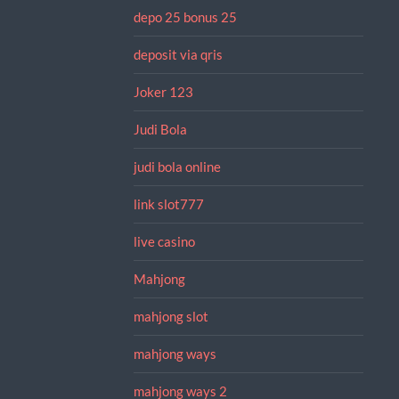
depo 25 bonus 25
deposit via qris
Joker 123
Judi Bola
judi bola online
link slot777
live casino
Mahjong
mahjong slot
mahjong ways
mahjong ways 2