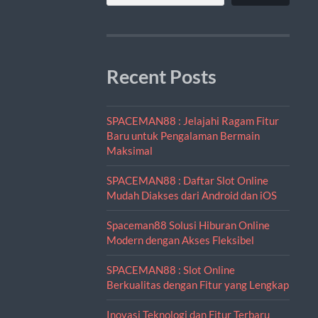
Recent Posts
SPACEMAN88 : Jelajahi Ragam Fitur
Baru untuk Pengalaman Bermain
Maksimal
SPACEMAN88 : Daftar Slot Online
Mudah Diakses dari Android dan iOS
Spaceman88 Solusi Hiburan Online
Modern dengan Akses Fleksibel
SPACEMAN88 : Slot Online
Berkualitas dengan Fitur yang Lengkap
Inovasi Teknologi dan Fitur Terbaru