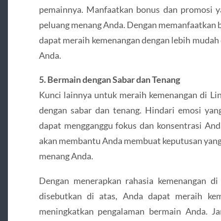
pemainnya. Manfaatkan bonus dan promosi y
peluang menang Anda. Dengan memanfaatkan bo
dapat meraih kemenangan dengan lebih mudah 
Anda.
5. Bermain dengan Sabar dan Tenang
Kunci lainnya untuk meraih kemenangan di Li
dengan sabar dan tenang. Hindari emosi yang
dapat mengganggu fokus dan konsentrasi And
akan membantu Anda membuat keputusan yang l
menang Anda.
Dengan menerapkan rahasia kemenangan di 
disebutkan di atas, Anda dapat meraih k
meningkatkan pengalaman bermain Anda. Jan