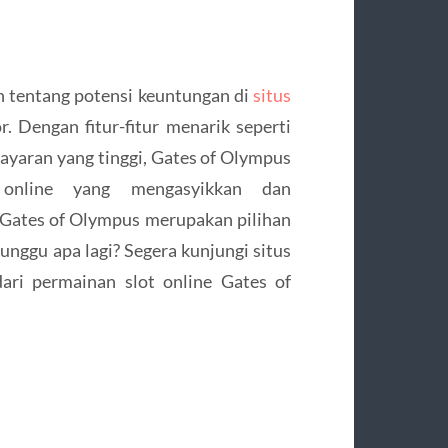
auh tentang potensi keuntungan di
situs
. Dengan fitur-fitur menarik seperti
mbayaran yang tinggi, Gates of Olympus
online yang mengasyikkan dan
, Gates of Olympus merupakan pilihan
unggu apa lagi? Segera kunjungi situs
ari permainan slot online Gates of