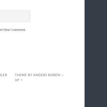
ext time I comment.
ULER
THEME BY
ANDERS NORÉN
—
UP ↑