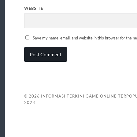
WEBSITE
Save my name, email, and website in this browser for the n
© 2026
INFORMASI TERKINI GAME ONLINE TERPOP
2023