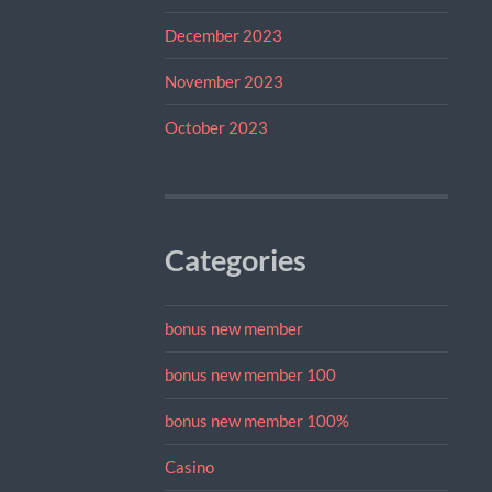
December 2023
November 2023
October 2023
Categories
bonus new member
bonus new member 100
bonus new member 100%
Casino