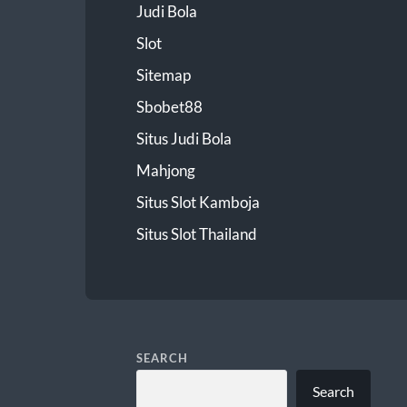
Judi Bola
Slot
Sitemap
Sbobet88
Situs Judi Bola
Mahjong
Situs Slot Kamboja
Situs Slot Thailand
SEARCH
Search