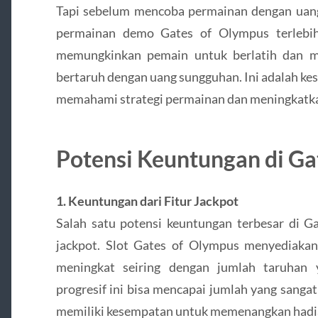
Tapi sebelum mencoba permainan dengan uan
permainan demo Gates of Olympus terlebi
memungkinkan pemain untuk berlatih dan m
bertaruh dengan uang sungguhan. Ini adalah ke
memahami strategi permainan dan meningkatka
Potensi Keuntungan di Ga
1. Keuntungan dari Fitur Jackpot
Salah satu potensi keuntungan terbesar di Ga
jackpot. Slot Gates of Olympus menyediakan 
meningkat seiring dengan jumlah taruhan 
progresif ini bisa mencapai jumlah yang sang
memiliki kesempatan untuk memenangkan hadia