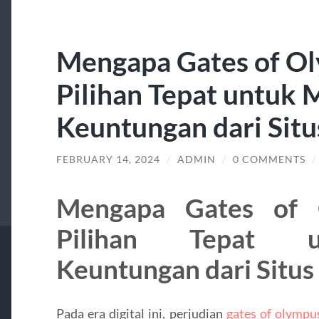
Mengapa Gates of O
Pilihan Tepat untuk 
Keuntungan dari Situ
FEBRUARY 14, 2024
/
ADMIN
/
0 COMMENTS
/
Mengapa Gates of 
Pilihan Tepat u
Keuntungan dari Situs 
Pada era digital ini, perjudian
gates of olympu