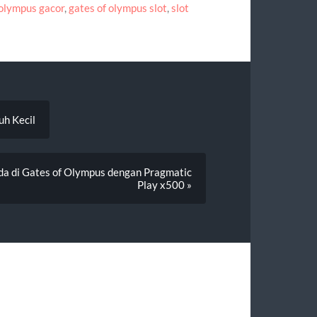
 olympus gacor
,
gates of olympus slot
,
slot
h Kecil
da di Gates of Olympus dengan Pragmatic
Play x500 »