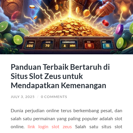
Panduan Terbaik Bertaruh di
Situs Slot Zeus untuk
Mendapatkan Kemenangan
JULY 3, 2025
/
0 COMMENTS
Dunia perjudian online terus berkembang pesat, dan
salah satu permainan yang paling populer adalah slot
online.
link login slot zeus
Salah satu situs slot