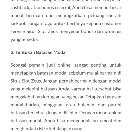
cashback, atau bonus referral, Anda bisa memperbesar
modal bermain dan meningkatkan peluang meraih
jackpot. Jangan ragu untuk bertanya kepada customer
service Situs Slot Zeus mengenai bonus dan promosi
yang tersedia.
3. Tentukan Batasan Modal
Sebagai pemain judi online, sangat penting untuk
menetapkan batasan modal sebelum mulai bermain di
Situs Slot Zeus. Jangan pernah bermain dengan modal
yang melebihi batasan Anda, karena hal tersebut bisa
mengakibatkan kerugian yang besar. Tetapkan batasan
modal harian, mingguan, atau bulanan, dan patuhi
batasan tersebut dengan disiplin. Dengan menetapkan
batasan modal, Anda bisa mengendalikan emosi dan
menghindari risiko kehilangan uang.