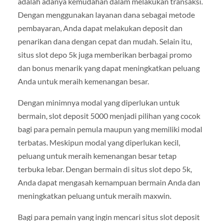
adalah adanya kemudahan dalam melakukan transaksi.
Dengan menggunakan layanan dana sebagai metode
pembayaran, Anda dapat melakukan deposit dan
penarikan dana dengan cepat dan mudah. Selain itu,
situs slot depo 5k juga memberikan berbagai promo
dan bonus menarik yang dapat meningkatkan peluang
Anda untuk meraih kemenangan besar.
Dengan minimnya modal yang diperlukan untuk
bermain, slot deposit 5000 menjadi pilihan yang cocok
bagi para pemain pemula maupun yang memiliki modal
terbatas. Meskipun modal yang diperlukan kecil,
peluang untuk meraih kemenangan besar tetap
terbuka lebar. Dengan bermain di situs slot depo 5k,
Anda dapat mengasah kemampuan bermain Anda dan
meningkatkan peluang untuk meraih maxwin.
Bagi para pemain yang ingin mencari situs slot deposit