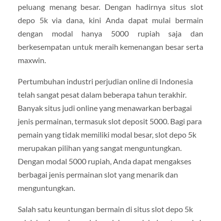
peluang menang besar. Dengan hadirnya situs slot
depo 5k via dana, kini Anda dapat mulai bermain
dengan modal hanya 5000 rupiah saja dan
berkesempatan untuk meraih kemenangan besar serta
maxwin.
Pertumbuhan industri perjudian online di Indonesia
telah sangat pesat dalam beberapa tahun terakhir.
Banyak situs judi online yang menawarkan berbagai
jenis permainan, termasuk slot deposit 5000. Bagi para
pemain yang tidak memiliki modal besar, slot depo 5k
merupakan pilihan yang sangat menguntungkan.
Dengan modal 5000 rupiah, Anda dapat mengakses
berbagai jenis permainan slot yang menarik dan
menguntungkan.
Salah satu keuntungan bermain di situs slot depo 5k