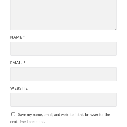
NAME
*
EMAIL
*
WEBSITE
Save my name, email, and website in this browser for the
next time I comment.