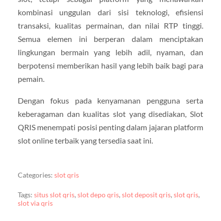
kombinasi unggulan dari sisi teknologi, efisiensi
transaksi, kualitas permainan, dan nilai RTP tinggi.
Semua elemen ini berperan dalam menciptakan
lingkungan bermain yang lebih adil, nyaman, dan
berpotensi memberikan hasil yang lebih baik bagi para
pemain.
Dengan fokus pada kenyamanan pengguna serta
keberagaman dan kualitas slot yang disediakan, Slot
QRIS menempati posisi penting dalam jajaran platform
slot online terbaik yang tersedia saat ini.
Categories:
slot qris
Tags:
situs slot qris
,
slot depo qris
,
slot deposit qris
,
slot qris
,
slot via qris