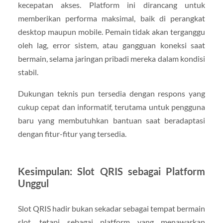
kecepatan akses. Platform ini dirancang untuk
memberikan performa maksimal, baik di perangkat
desktop maupun mobile. Pemain tidak akan terganggu
oleh lag, error sistem, atau gangguan koneksi saat
bermain, selama jaringan pribadi mereka dalam kondisi
stabil.
Dukungan teknis pun tersedia dengan respons yang
cukup cepat dan informatif, terutama untuk pengguna
baru yang membutuhkan bantuan saat beradaptasi
dengan fitur-fitur yang tersedia.
Kesimpulan: Slot QRIS sebagai Platform
Unggul
Slot QRIS hadir bukan sekadar sebagai tempat bermain
slot, tetapi sebagai platform yang menawarkan