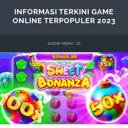
INFORMASI TERKINI GAME
ONLINE TERPOPULER 2023
SHOW MENU