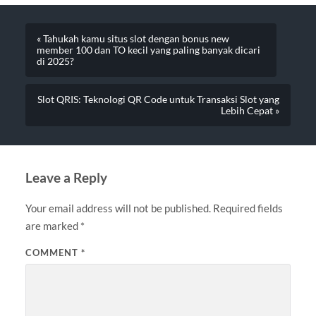
« Tahukah kamu situs slot dengan bonus new
member 100 dan TO kecil yang paling banyak dicari
di 2025?
Slot QRIS: Teknologi QR Code untuk Transaksi Slot yang
Lebih Cepat »
Leave a Reply
Your email address will not be published.
Required fields
are marked
*
COMMENT
*