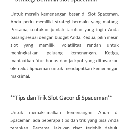
Untuk meraih kemenangan besar di Slot Spaceman,
Anda perlu memiliki strategi bermain yang matang.
Pertama, tentukan jumlah taruhan yang ingin Anda
pasang sesuai dengan budget Anda. Kedua, pilih mesin
slot yang memiliki volatilitas rendah untuk
meningkatkan peluang kemenangan. Ketiga,
manfaatkan fitur bonus dan jackpot yang ditawarkan
oleh Slot Spaceman untuk mendapatkan kemenangan
maksimal.
**Tips dan Trik Slot Gacor di Spaceman**
Untuk memaksimalkan kemenangan Anda di
Spaceman, ada beberapa tips dan trik yang bisa Anda
terapkan. Pertama, lakukan riset terlebih dahulu